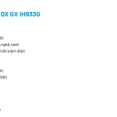
DX GX IH933G
ốt
g nghệ xanh
tiết kiệm điện
W)
00W)
)