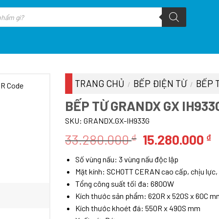
TRANG CHỦ
BẾP ĐIỆN TỪ
BẾP 
/
/
BẾP TỪ GRANDX GX IH933
SKU:
GRANDX.GX-IH933G
Giá
G
33.280.000
15.280.000
₫
₫
gốc
h
Số vùng nấu: 3 vùng nấu độc lập
là:
t
Mặt kính: SCHOTT CERAN cao cấp, chịu lực, 
33.280.000 ₫.
l
Tổng công suất tối đa: 6800W
1
Kích thước sản phẩm: 620R x 520S x 60C m
Kích thước khoét đá: 550R x 490S mm