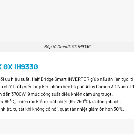
Bếp từ GrandX GX IH933G
 GX IH933G
i ưu hiệu suất, Half Bridge Smart INVERTER giúp nấu ăn liên tục, t
 nhiệt tốt; viền hợp kim nhôm bền bỉ; phủ Alloy Carbon 3D Nano Ti
n đến 3700W, 9 mức công suất điều khiển cảm ứng trượt.
5-85°C), chiên rán kiểm soát nhiệt (65-250°C), rã đông nhanh.
nhiệt, tự tắt khi không có nồi, quạt tản nhiệt giảm ồn hơn 30%.