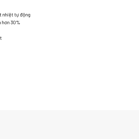
t nhiệt tự động
n hơn 30%
t