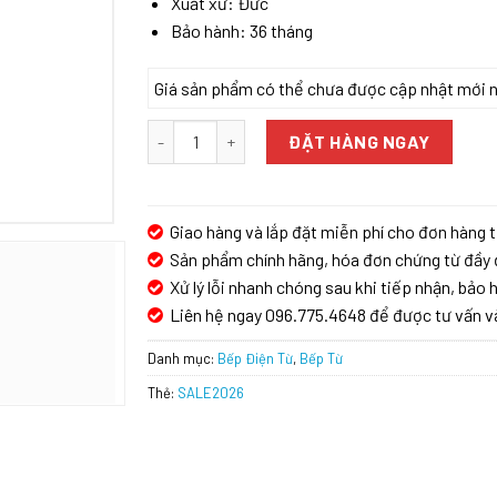
Xuất xứ: Đức
Bảo hành: 36 tháng
Giá sản phẩm có thể chưa được cập nhật mới nhấ
Bếp từ GrandX GX IH933G số lượng
ĐẶT HÀNG NGAY
Giao hàng và lắp đặt miễn phí cho đơn hàng t
Sản phẩm chính hãng, hóa đơn chứng từ đầy 
Xử lý lỗi nhanh chóng sau khi tiếp nhận, bảo h
Liên hệ ngay 096.775.4648 để được tư vấn v
Danh mục:
Bếp Điện Từ
,
Bếp Từ
Thẻ:
SALE2026