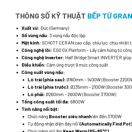
THÔNG SỐ KỸ THUẬT
BẾP TỪ GRAN
Xuất xứ:
Đức (Germany)
Số vùng nấu:
3 vùng nấu độc lập
Mặt kính:
SCHOTT CERAN cao cấp, chịu lực, chịu nhiệt t
Công nghệ lõi:
EGO GX Platform – Lấy cảm hứng từ côn
Công nghệ Inverter:
Half Bridge Smart INVERTER giúp 
Điều khiển:
Cảm ứng trượt 9 mức công suất
Công suất vùng nấu:
Lò trái (phía sau):
Ø160mm – 1400W (Booster 2200
Lò trái (phía trước):
Ø235mm – 2100W (Booster 30
Lò phải:
Ø260mm – 2600W (Booster 3700W)
Tổng công suất tối đa:
6800W
Tính năng nổi bật:
Chức năng
Booster siêu nhanh
lên đến 3700W
Tự động nhận diện đáy nồi
(Automatically Find Pot
Chức năng giữ ấm
Keep Warm (65-85°C)