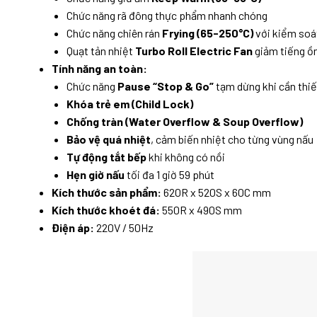
Chức năng rã đông thực phẩm nhanh chóng
Chức năng chiên rán
Frying (65-250°C)
với kiểm soá
Quạt tản nhiệt
Turbo Roll Electric Fan
giảm tiếng ồ
Tính năng an toàn:
Chức năng
Pause “Stop & Go”
tạm dừng khi cần thiế
Khóa trẻ em (Child Lock)
Chống tràn (Water Overflow & Soup Overflow)
Bảo vệ quá nhiệt
, cảm biến nhiệt cho từng vùng nấu
Tự động tắt bếp
khi không có nồi
Hẹn giờ nấu
tối đa 1 giờ 59 phút
Kích thước sản phẩm:
620R x 520S x 60C mm
Kích thước khoét đá:
550R x 490S mm
Điện áp:
220V / 50Hz