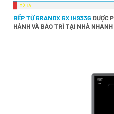
MÔ TẢ
BẾP TỪ GRANDX GX IH933G
ĐƯỢC P
HÀNH VÀ BẢO TRÌ TẠI NHÀ NHANH