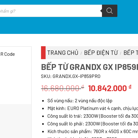
TRANG CHỦ
BẾP ĐIỆN TỪ
BẾP 
/
/
BẾP TỪ GRANDX GX IP85
SKU:
GRANDX.GX-IP859PRO
Giá
G
16.680.000
10.842.000
₫
₫
gốc
h
Số vùng nấu: 2 vùng nấu độc lập
là:
tạ
Mặt kính: EURO Platinum vát 4 cạnh, chịu lực
16.680.000 ₫.
là
Công suất lò trái: 2300W (Booster tối đa 3
1
Công suất lò phải: 2300W (Booster tối đa 
Kích thước sản phẩm: 760R x 450S x 60C 