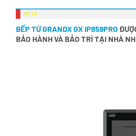
MÔ TẢ
BẾP TỪ GRANDX GX IP859PRO
ĐƯỢC
BẢO HÀNH VÀ BẢO TRÌ TẠI NHÀ N