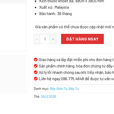
Kích thước khoét đá: 680R x 380S mm
Xuất xứ: Malaysia
Bảo hành: 36 tháng
Giá sản phẩm có thể chưa được cập nhật mới nhấ
Bếp từ GrandX GX IP859Pro số lượng
ĐẶT HÀNG NGAY
Giao hàng và lắp đặt miễn phí cho đơn hàng t
Sản phẩm chính hãng, hóa đơn chứng từ đầy 
Xử lý lỗi nhanh chóng sau khi tiếp nhận, bảo h
Liên hệ ngay 096.775.4648 để được tư vấn v
Danh mục:
Bếp Điện Từ
,
Bếp Từ
Thẻ:
SALE2026