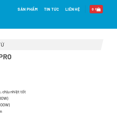
SẢN PHẨM
TIN TỨC
LIÊN HỆ
0
₫
TỪ
9PRO
iá
iện
i
, chịu nhiệt tốt
:
000W)
0.842.000 ₫.
3000W)
mm