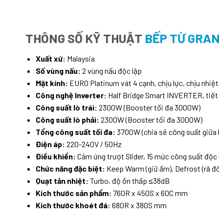
THÔNG SỐ KỸ THUẬT
BẾP TỪ GRAN
Xuất xứ:
Malaysia
Số vùng nấu:
2 vùng nấu độc lập
Mặt kính:
EURO Platinum vát 4 cạnh, chịu lực, chịu nhiệt
Công nghệ Inverter:
Half Bridge Smart INVERTER, tiế
Công suất lò trái:
2300W (Booster tối đa 3000W)
Công suất lò phải:
2300W (Booster tối đa 3000W)
Tổng công suất tối đa:
3700W (chia sẻ công suất giữa 
Điện áp:
220-240V / 50Hz
Điều khiển:
Cảm ứng trượt Slider, 15 mức công suất độc 
Chức năng đặc biệt:
Keep Warm (giữ ấm), Defrost (rã đô
Quạt tản nhiệt:
Turbo, độ ồn thấp ≤38dB
Kích thước sản phẩm:
760R x 450S x 60C mm
Kích thước khoét đá:
680R x 380S mm