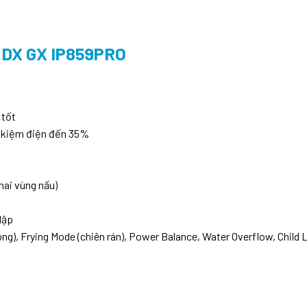
DX GX IP859PRO
 tốt
t kiệm điện đến 35%
hai vùng nấu)
lập
ng), Frying Mode (chiên rán), Power Balance, Water Overflow, Child 