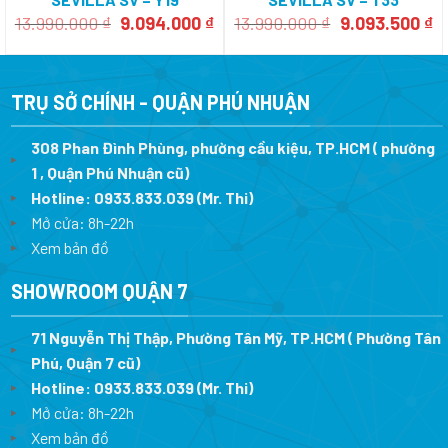
Giá
Giá
Giá
Gi
13.990.000
₫
9.094.000
₫
13.990.000
₫
9.093.500
₫
gốc
hiện
gốc
h
là:
tại
là:
tạ
13.990.000 ₫.
là:
13.990.000 ₫.
là
9.094.000 ₫.
9.
TRỤ SỞ CHÍNH - QUẬN PHÚ NHUẬN
308 Phan Đình Phùng, phường cầu kiệu, TP.HCM ( phường
1 , Quận Phú Nhuận cũ)
Hotline:
0933.833.039
(Mr. Thi)
Mở cửa: 8h-22h
Xem bản đồ
SHOWROOM QUẬN 7
71 Nguyễn Thị Thập, Phường Tân Mỹ, TP.HCM ( Phường Tân
Phú, Quận 7 cũ)
Hotline:
0933.833.039
(Mr. Thi
)
Mở cửa: 8h-22h
Xem bản đồ