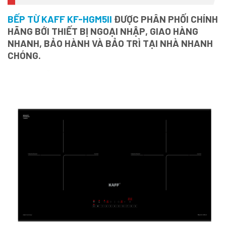
BẾP TỪ KAFF KF-HGM5II
ĐƯỢC PHÂN PHỐI CHÍNH
HÃNG BỚI THIẾT BỊ NGOẠI NHẬP, GIAO HÀNG
NHANH, BẢO HÀNH VÀ BẢO TRÌ TẠI NHÀ NHANH
CHÓNG.