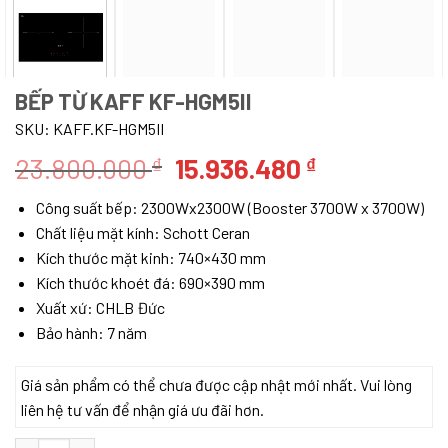
BẾP TỪ KAFF KF-HGM5II
SKU:
KAFF.KF-HGM5II
Giá
Giá
23.800.000
15.936.480
₫
₫
gốc
hiện
Công suất bếp: 2300Wx2300W (Booster 3700W x 3700W)
là:
tại
Chất liệu mặt kính: Schott Ceran
23.800.000 ₫.
là:
Kích thước mặt kinh: 740×430 mm
15.936.480 
Kích thước khoét đá: 690×390 mm
Xuất xứ: CHLB Đức
Bảo hành: 7 năm
Giá sản phẩm có thể chưa được cập nhật mới nhất. Vui lòng
liên hệ tư vấn để nhận giá ưu đãi hơn.