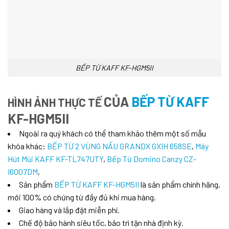
BẾP TỪ KAFF KF-HGM5II
CỦA
BẾP TỪ KAFF
HÌNH ẢNH THỰC TẾ
KF-HGM5II
Ngoài ra quý khách có thể tham khảo thêm một số mẫu
khóa khác:
BẾP TỪ 2 VÙNG NẤU GRANDX GXIH 658SE
,
Máy
Hút Mùi KAFF KF-TL747UTY
,
Bếp Từ Domino Canzy CZ-
I6007DM
,
Sản phẩm
BẾP TỪ KAFF KF-HGM5II
là sản phẩm chính hãng,
mới 100% có chứng từ đầy đủ khi mua hàng.
Giao hàng và lắp đặt miễn phí.
Chế độ bảo hành siêu tốc, bảo trì tận nhà định kỳ.