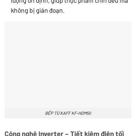
lượng ổn định, giúp thực phẩm chín đều mà
không bị gián đoạn.
BẾP TỪ KAFF KF-HGM5II
Công nghệ Inverter – Tiết kiệm điện tối