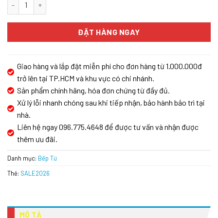
BẾP TỪ KAFF KF-HGM5II số lượng
ĐẶT HÀNG NGAY
Giao hàng và lắp đặt miễn phí cho đơn hàng từ 1.000.000đ
trở lên tại TP.HCM và khu vực có chi nhánh.
Sản phẩm chính hãng, hóa đơn chứng từ đầy đủ.
Xử lý lỗi nhanh chóng sau khi tiếp nhận, bảo hành bảo trì tại
nhà.
Liên hệ ngay 096.775.4648 để được tư vấn và nhận được
thêm ưu đãi.
Danh mục:
Bếp Từ
Thẻ:
SALE2026
MÔ TẢ