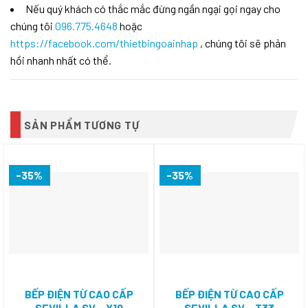
Nếu quý khách có thắc mắc đừng ngần ngại gọi ngay cho
chúng tôi
096.775.4648
hoặc
https://facebook.com/thietbingoainhap
, chúng tôi sẽ phản
hồi nhanh nhất có thể.
SẢN PHẨM TƯƠNG TỰ
-35%
-35%
BẾP ĐIỆN TỪ CAO CẤP
BẾP ĐIỆN TỪ CAO CẤP
SEVILLA SV – Y19
SEVILLA SV – T33