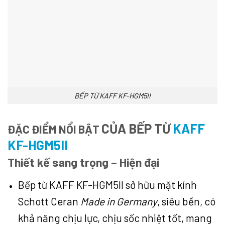
BẾP TỪ KAFF KF-HGM5II
CỦA BẾP TỪ
KAFF
ĐẶC ĐIỂM NỔI BẬT
KF-HGM5II
Thiết kế sang trọng – Hiện đại
Bếp từ KAFF KF-HGM5II sở hữu mặt kính
Schott Ceran
Made in Germany
, siêu bền, có
khả năng chịu lực, chịu sốc nhiệt tốt, mang