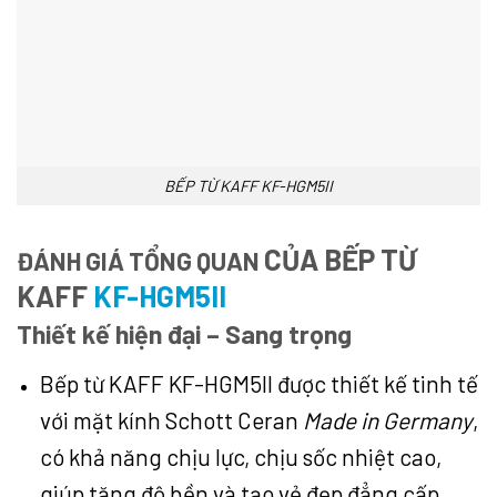
BẾP TỪ KAFF KF-HGM5II
CỦA BẾP TỪ
ĐÁNH GIÁ TỔNG QUAN
KAFF
KF-HGM5II
Thiết kế hiện đại – Sang trọng
Bếp từ KAFF KF-HGM5II được thiết kế tinh tế
với mặt kính Schott Ceran
Made in Germany
,
có khả năng chịu lực, chịu sốc nhiệt cao,
giúp tăng độ bền và tạo vẻ đẹp đẳng cấp