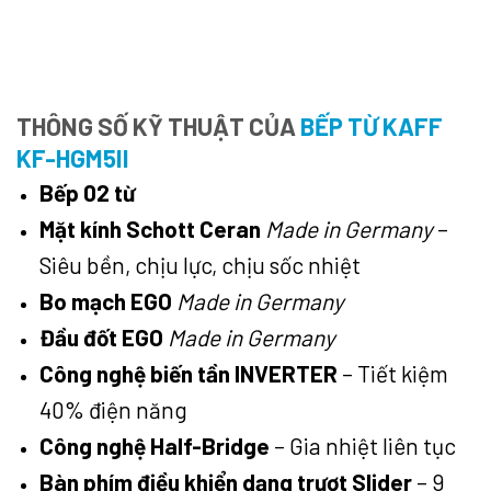
THÔNG SỐ KỸ THUẬT CỦA
BẾP TỪ KAFF
KF-HGM5II
Bếp 02 từ
Mặt kính Schott Ceran
Made in Germany
–
Siêu bền, chịu lực, chịu sốc nhiệt
Bo mạch EGO
Made in Germany
Đầu đốt EGO
Made in Germany
Công nghệ biến tần INVERTER
– Tiết kiệm
40% điện năng
Công nghệ Half-Bridge
– Gia nhiệt liên tục
Bàn phím điều khiển dạng trượt Slider
– 9