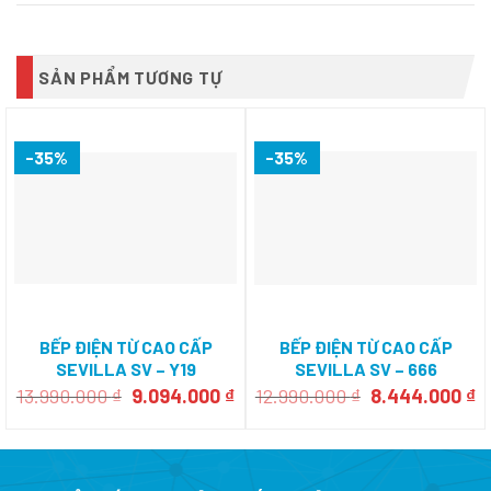
SẢN PHẨM TƯƠNG TỰ
-35%
-35%
BẾP ĐIỆN TỪ CAO CẤP
BẾP ĐIỆN TỪ CAO CẤP
SEVILLA SV – Y19
SEVILLA SV – 666
Giá
Giá
Giá
G
13.990.000
₫
9.094.000
₫
12.990.000
₫
8.444.000
₫
gốc
hiện
gốc
h
là:
tại
là:
tạ
13.990.000 ₫.
là:
12.990.000 ₫.
là
9.094.000 ₫.
8