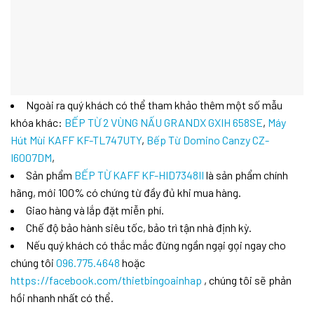
Ngoài ra quý khách có thể tham khảo thêm một số mẫu
khóa khác:
BẾP TỪ 2 VÙNG NẤU GRANDX GXIH 658SE
,
Máy
Hút Mùi KAFF KF-TL747UTY
,
Bếp Từ Domino Canzy CZ-
I6007DM
,
Sản phẩm
BẾP TỪ KAFF KF-HID7348II
là sản phẩm chính
hãng, mới 100% có chứng từ đầy đủ khi mua hàng.
Giao hàng và lắp đặt miễn phí.
Chế độ bảo hành siêu tốc, bảo trì tận nhà định kỳ.
Nếu quý khách có thắc mắc đừng ngần ngại gọi ngay cho
chúng tôi
096.775.4648
hoặc
https://facebook.com/thietbingoainhap
, chúng tôi sẽ phản
hồi nhanh nhất có thể.