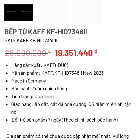
BẾP TỪ KAFF KF-HID7348II
SKU:
KAFF.KF-HID7348II
Giá
Giá
28.900.000
19.351.440
₫
₫
gốc
hiện
Hãng sản xuất: KAFF( ĐỨC)
là:
tại
Mã sản phẩm: KAFF.KF-HID7348II New 2023
28.900.000 ₫.
là:
Made in Germany
19.351.440 ₫
Bảo hành 7 năm chính hãng
Tình trạng: Còn hàng
Giao hàng, lắp đặt, cắt đá hoa cương, CB điện miễn phí tận
nơi
Đổi trả sản phẩm 7 ngày (Theo chính sách bảo hành)
Giá sản phẩm có thể chưa được cập nhật mới nhất. Vui lòng