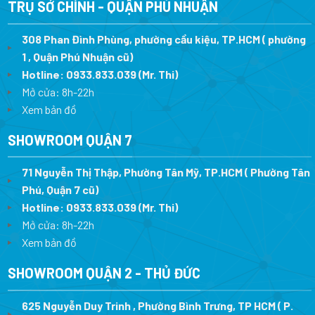
TRỤ SỞ CHÍNH - QUẬN PHÚ NHUẬN
308 Phan Đình Phùng, phường cầu kiệu, TP.HCM ( phường
1 , Quận Phú Nhuận cũ)
Hotline:
0933.833.039
(Mr. Thi)
Mở cửa: 8h-22h
Xem bản đồ
SHOWROOM QUẬN 7
71 Nguyễn Thị Thập, Phường Tân Mỹ, TP.HCM ( Phường Tân
Phú, Quận 7 cũ)
Hotline:
0933.833.039
(Mr. Thi
)
Mở cửa: 8h-22h
Xem bản đồ
SHOWROOM QUẬN 2 - THỦ ĐỨC
625 Nguyễn Duy Trinh , Phường Bình Trưng, TP HCM ( P.