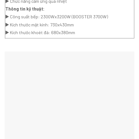
▶️
Chức năng cảm ứng quá nhiệt
Thông tin kỹ thuật:
▶️
Công suất bếp: 2300Wx3200W (BOOSTER 3700W)
▶️
Kích thước mặt kính: 730x430mm
▶️
Kích thước khoét đá: 680x380mm