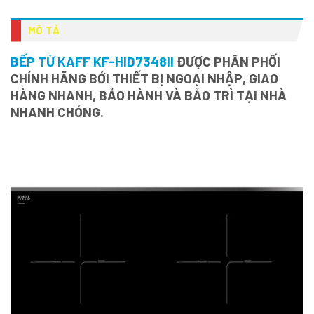
MÔ TẢ
BẾP TỪ KAFF KF-HID7348II
ĐƯỢC PHÂN PHỐI
CHÍNH HÃNG BỚI THIẾT BỊ NGOẠI NHẬP, GIAO
HÀNG NHANH, BẢO HÀNH VÀ BẢO TRÌ TẠI NHÀ
NHANH CHÓNG.