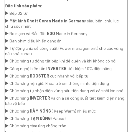
Đặc tính sản phẩm:
▶️
Bếp 02 từ
▶️
Mặt kính Shott Ceran Made in German
y siêu bền, chịu lực
chịu sốc nhiệt
▶️
Bo mạch và Đầu đốt
EGO
Made in Germany
▶️
Bàn phím điều khiển dạng ẩn
▶️
Tự động chia sẻ công suất (Power management) cho các vùng
nấu khác nhau
▶️
Chức năng tự động tắt bếp khi để quên và khi không có nồi
▶️
Công nghệ biến tần
INVERTER
tiết kiệm 40% điện năng
▶️
Chức năng
BOOSTER
cực nhanh với bếp từ
▶️
Chức năng hẹn giờ, khóa trẻ em thông minh, tiện dụng
▶️
Chức năng tự nhận diện vùng nấu tiện dụng với các nồi lớn nhỏ
▶️
Chức năng
INVERTER
và chia sẻ công suất tiết kiệm điện năng,
bảo vệ bếp
▶️
Chức năng
HÂM NÓNG
( Keep Warm) nhiều mức
▶️
Chức năng
TẠM DỪNG
(Pause)
▶️
Chức năng cảm ứng chống tràn