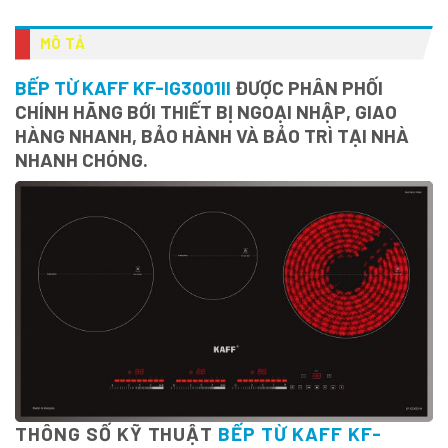
MÔ TẢ
BẾP TỪ KAFF KF-IG3001II
ĐƯỢC PHÂN PHỐI
CHÍNH HÃNG BỚI THIẾT BỊ NGOẠI NHẬP, GIAO
HÀNG NHANH, BẢO HÀNH VÀ BẢO TRÌ TẠI NHÀ
NHANH CHÓNG.
THÔNG SỐ KỸ THUẬT
BẾP TỪ KAFF KF-