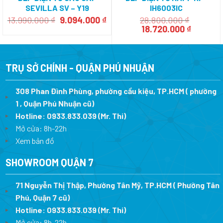
SEVILLA SV – Y19
IH6003IC
Giá
Giá
13.990.000
₫
9.094.000
₫
28.800.000
₫
gốc
hiện
Giá
Giá
18.720.000
₫
là:
tại
gốc
hiện
13.990.000 ₫.
là:
là:
tại
9.094.000 ₫.
28.800.000 ₫.
là:
18.720.0
TRỤ SỞ CHÍNH - QUẬN PHÚ NHUẬN
308 Phan Đình Phùng, phường cầu kiệu, TP.HCM ( phường
1 , Quận Phú Nhuận cũ)
Hotline:
0933.833.039
(Mr. Thi)
Mở cửa: 8h-22h
Xem bản đồ
SHOWROOM QUẬN 7
71 Nguyễn Thị Thập, Phường Tân Mỹ, TP.HCM ( Phường Tân
Phú, Quận 7 cũ)
Hotline:
0933.833.039
(Mr. Thi
)
Mở cửa: 8h-22h