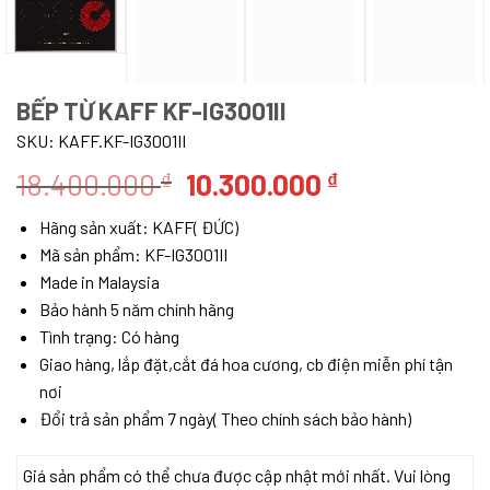
BẾP TỪ KAFF KF-IG3001II
SKU:
KAFF.KF-IG3001II
Giá
Giá
18.400.000
10.300.000
₫
₫
gốc
hiện
Hãng sản xuất: KAFF( ĐỨC)
là:
tại
Mã sản phẩm: KF-IG3001II
18.400.000 ₫.
là:
Made in Malaysia
10.300.000 ₫
Bảo hành 5 năm chính hãng
Tình trạng: Có hàng
Giao hàng, lắp đặt,cắt đá hoa cương, cb điện miễn phí tận
nơi
Đổi trả sản phẩm 7 ngày( Theo chính sách bảo hành)
Giá sản phẩm có thể chưa được cập nhật mới nhất. Vui lòng