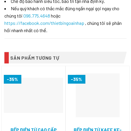
Chế độ bảo hành siêu tốc, bảo trì tận nhà định kỳ.
Nếu quý khách có thắc mắc đừng ngần ngại gọi ngay cho
chúng tôi
096.775.4648
hoặc
https://facebook.com/thietbingoainhap
, chúng tôi sẽ phản
hồi nhanh nhất có thể.
SẢN PHẨM TƯƠNG TỰ
-35%
-35%
BẾP ĐIỆN TỪ CAO CẤP
BẾP ĐIỆN TỪ KAFF KF-