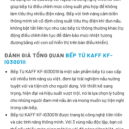
giúp bếp từ điều chỉnh mức công suất phù hợp để không
làm tiêu thụ nhiều điện năng. Bếp với tính năng cảm biến
thông minh sẽ cố định công suất tiêu thụ điện khi đun nấu,
không bật tắt liên tục như các bếp từ thông thường khác (tự
động điều chỉnh liên tục để đảm bảo mức nhiệt tương
đương bằng với con số hiển thị trên bàn điều khiển).
ĐÁNH GIÁ TỔNG QUAN
BẾP TỪ KAFF KF-
IG3001II
Bếp Từ KAFF KF-IG3001II là một sản phẩm bếp từ cao cấp
với nhiều tính năng ưu việt, đem lại trải nghiệm nấu nướng
tuyệt vời và tiện ích cho người dùng. Với thiết kế sang
trọng, hiện đại và hiệu suất vượt trội, nó là lựa chọn lý tưởng
cho những người đam mê nấu ăn và mong muốn sự tiện nghi
trong căn bếp.
Bếp từ KAFF KF-IG3001II được trang bị công nghệ tiên tiến
và các tính năng thông minh. Với 3 vùng nấu độc lập, bạn có
thể nấu nhiều món cùng một lúc với độ nóng riêng biệt, giúp