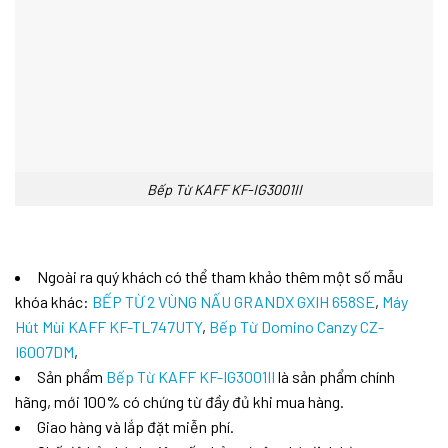
Bếp Từ KAFF KF-IG3001II
Ngoài ra quý khách có thể tham khảo thêm một số mẫu
khóa khác:
BẾP TỪ 2 VÙNG NẤU GRANDX GXIH 658SE
,
Máy
Hút Mùi KAFF KF-TL747UTY
,
Bếp Từ Domino Canzy CZ-
I6007DM
,
Sản phẩm
Bếp Từ KAFF KF-IG3001II
là sản phẩm chính
hãng, mới 100% có chứng từ đầy đủ khi mua hàng.
Giao hàng và lắp đặt miễn phí.