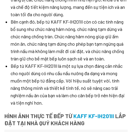
và chế độ tiết kiệm năng lượng, mang đến sự tiện ích và an
toàn tối đa cho người dùng.
Bên cạnh đó, bếp từ KAFF KF-IH201II còn có các tính năng
bổ sung như chức năng hâm nóng, chức năng tạm dừng và
chức năng chống tràn. Chức năng hâm nóng giúp giữ ấm
món ăn, chức năng tạm dừng cho phép bạn tạm ngừng quá
trình nấu mà không làm mất đi cài đặt, và chức năng chống
tràn giữ cho bề mặt bếp luôn sạch sẽ và an toàn.
Bếp từ KAFF KF-IH201II là một sự lựa chọn đáng cân nhắc
cho người dùng có nhu cầu nấu nướng đa dạng và mong
muốn một bếp từ đẳng cấp. Với hiệu suất tuyệt vời, tính
năng thông minh và thiết kế tinh tế, nó sẽ nâng cao trải
nghiệm nấu ăn của bạn và làm cho căn bếp trở nên hiện đại
và tiện nghi hơn.
HÌNH ẢNH THỰC TẾ BẾP TỪ
KAFF KF-IH201II
LẮP
ĐẶT TẠI NHÀ QUÝ KHÁCH HÀNG