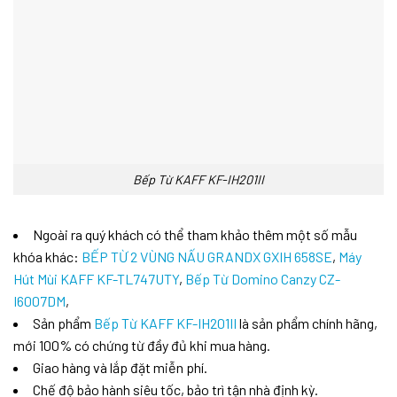
Bếp Từ KAFF KF-IH201II
Ngoài ra quý khách có thể tham khảo thêm một số mẫu
khóa khác:
BẾP TỪ 2 VÙNG NẤU GRANDX GXIH 658SE
,
Máy
Hút Mùi KAFF KF-TL747UTY
,
Bếp Từ Domino Canzy CZ-
I6007DM
,
Sản phẩm
Bếp Từ KAFF KF-IH201II
là sản phẩm chính hãng,
mới 100% có chứng từ đầy đủ khi mua hàng.
Giao hàng và lắp đặt miễn phí.
Chế độ bảo hành siêu tốc, bảo trì tận nhà định kỳ.