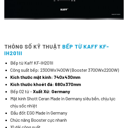
THÔNG SỐ KỸ THUẬT
BẾP TỪ KAFF KF-
IH201II
Bếp từ Kaff KF-IH201II
Công suất bếp: 2300Wx1400W (Booster 3700Wx2200W)
Kích thước mặt kính: 740x430mm
Kích thước khoét đá: 680x370mm
Bếp 02 từ –
Xuất Xứ: Germany
Mặt kính Shott Ceran Made in Germany siêu bền, chịu lực
chịu sốc nhiệt
Đầu đốt EGO Made in Germany
Chức năng Booster cực nhanh
10 dải công suất