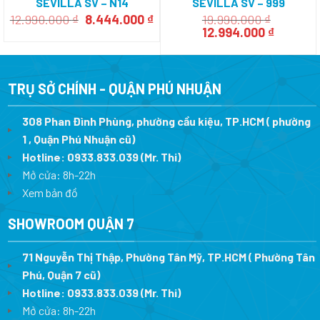
SEVILLA SV – N14
SEVILLA SV – 999
Giá
Giá
12.990.000
₫
8.444.000
₫
19.990.000
₫
gốc
hiện
Giá
Giá
12.994.000
₫
là:
tại
gốc
hiện
12.990.000 ₫.
là:
là:
tại
8.444.000 ₫.
19.990.000 ₫.
là:
12.994.0
TRỤ SỞ CHÍNH - QUẬN PHÚ NHUẬN
308 Phan Đình Phùng, phường cầu kiệu, TP.HCM ( phường
1 , Quận Phú Nhuận cũ)
Hotline:
0933.833.039
(Mr. Thi)
Mở cửa: 8h-22h
Xem bản đồ
SHOWROOM QUẬN 7
71 Nguyễn Thị Thập, Phường Tân Mỹ, TP.HCM ( Phường Tân
Phú, Quận 7 cũ)
Hotline:
0933.833.039
(Mr. Thi
)
Mở cửa: 8h-22h