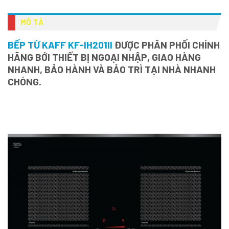
MÔ TẢ
BẾP TỪ KAFF KF-IH201II
ĐƯỢC PHÂN PHỐI CHÍNH
HÃNG BỚI THIẾT BỊ NGOẠI NHẬP, GIAO HÀNG
NHANH, BẢO HÀNH VÀ BẢO TRÌ TẠI NHÀ NHANH
CHÓNG.