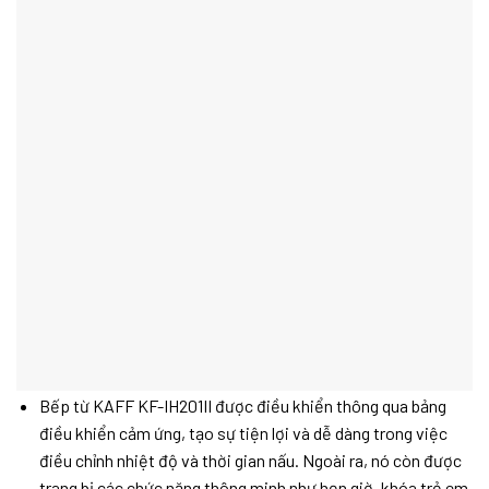
Bếp từ KAFF KF-IH201II được điều khiển thông qua bảng
điều khiển cảm ứng, tạo sự tiện lợi và dễ dàng trong việc
điều chỉnh nhiệt độ và thời gian nấu. Ngoài ra, nó còn được
trang bị các chức năng thông minh như hẹn giờ, khóa trẻ em