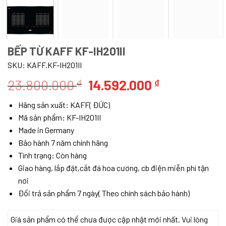
BẾP TỪ KAFF KF-IH201II
SKU:
KAFF.KF-IH201II
Giá
Giá
23.800.000
14.592.000
₫
₫
gốc
hiện
Hãng sản xuất: KAFF( ĐỨC)
là:
tại
Mã sản phẩm: KF-IH201II
23.800.000 ₫.
là:
Made in Germany
14.592.000 
Bảo hành 7 năm chính hãng
Tình trạng: Còn hàng
Giao hàng, lắp đặt,cắt đá hoa cương, cb điện miễn phí tận
nơi
Đổi trả sản phẩm 7 ngày( Theo chính sách bảo hành)
Giá sản phẩm có thể chưa được cập nhật mới nhất. Vui lòng