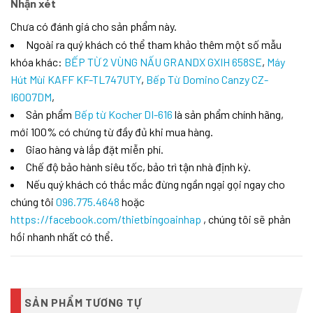
Nhận xét
Chưa có đánh giá cho sản phẩm này.
Ngoài ra quý khách có thể tham khảo thêm một số mẫu
khóa khác:
BẾP TỪ 2 VÙNG NẤU GRANDX GXIH 658SE
,
Máy
Hút Mùi KAFF KF-TL747UTY
,
Bếp Từ Domino Canzy CZ-
I6007DM
,
Sản phẩm
Bếp từ Kocher DI-616
là sản phẩm chính hãng,
mới 100% có chứng từ đầy đủ khi mua hàng.
Giao hàng và lắp đặt miễn phí.
Chế độ bảo hành siêu tốc, bảo trì tận nhà định kỳ.
Nếu quý khách có thắc mắc đừng ngần ngại gọi ngay cho
chúng tôi
096.775.4648
hoặc
https://facebook.com/thietbingoainhap
, chúng tôi sẽ phản
hồi nhanh nhất có thể.
SẢN PHẨM TƯƠNG TỰ