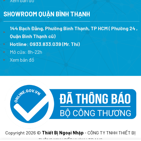
Xem bản đồ
SHOWROOM QUẬN BÌNH THẠNH
144 Bạch Đằng, Phường Bình Thạnh, TP HCM ( Phường 24 ,
Quận Bình Thạnh cũ)
Hotline:
0933.833.039
(Mr. Thi)
Mở cửa: 8h-22h
Xem bản đồ
Copyright 2026 ©
Thiết Bị Ngoại Nhập
- CÔNG TY TNHH THIẾT BỊ
THÔNG MINH BẾP KHÁNH TRANG