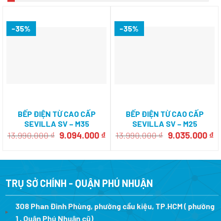
-35%
-35%
BẾP ĐIỆN TỪ CAO CẤP
BẾP ĐIỆN TỪ CAO CẤP
SEVILLA SV – M35
SEVILLA SV – M25
Giá
Giá
Giá
Gi
13.990.000
₫
9.094.000
₫
13.990.000
₫
9.035.000
₫
gốc
hiện
gốc
h
là:
tại
là:
tạ
13.990.000 ₫.
là:
13.990.000 ₫.
là
9.094.000 ₫.
9.
TRỤ SỞ CHÍNH - QUẬN PHÚ NHUẬN
308 Phan Đình Phùng, phường cầu kiệu, TP.HCM ( phường
1 , Quận Phú Nhuận cũ)