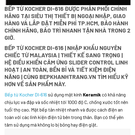
BẾP TỪ KOCHER DI-616 ĐƯỢC PHÂN PHỐI CHÍNH
HÃNG TẠI SIÊU THỊ THIẾT BỊ NGOẠI NHẬP, GIAO
HÀNG VÀ LẮP ĐẶT MIỄN PHÍ TP.HCM, BẢO HÀNH
CHÍNH HÃNG, BẢO TRÌ NHANH TẬN NHÀ TRONG 2
GIỜ.
BẾP TỪ KOCHER DI-616 | NHẬP KHẨU NGUYÊN
CHIẾC TỪ MALAYSIA | THIẾT KẾ SANG TRỌNG |
HỆ ĐIỀU KHIỂN CẢM ỨNG SLIDER CONTROL LINH
HOẠT | AN TOÀN, BỀN BỈ VÀ TIẾT KIỆM ĐIỆN
NĂNG | CÙNG BEPKHANHTRANG.VN TÌM HIỂU KỸ
HƠN VỀ SẢN PHẨM NÀY.
Bếp từ Kocher DI-616
sử dụng mặt kính
Keramik
có khả năng
chịu lực va đập và sốc nhiệt tới 1000 độ C, chống xước tốt nên
tuổi thọ cao. Mặt bếp tản nhiệt nhanh và được cách điện an
toàn với các linh kiện điện tử bên trong thân. Bạn có thể yên
tâm sử dụng mà không lo bị bỏng hay điện giật.