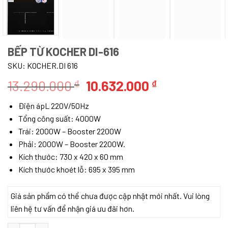
BẾP TỪ KOCHER DI-616
SKU:
KOCHER.DI 616
Giá
Giá
13.290.000
10.632.000
₫
₫
gốc
hiện
Điện ápL 220V/50Hz
là:
tại
Tổng công suất: 4000W
13.290.000 ₫.
là:
Trái: 2000W – Booster 2200W
10.632.000 ₫
Phải: 2000W – Booster 2200W.
Kích thước: 730 x 420 x 60 mm
Kích thước khoét lỗ: 695 x 395 mm
Giá sản phẩm có thể chưa được cập nhật mới nhất. Vui lòng
liên hệ tư vấn để nhận giá ưu đãi hơn.