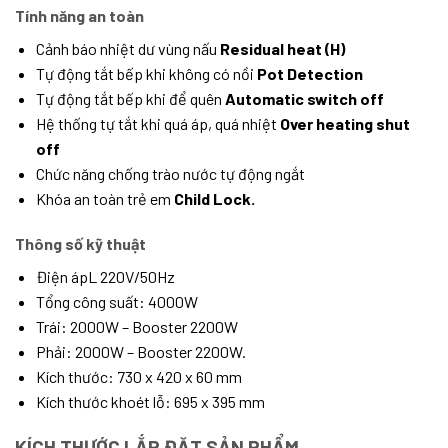
Tính năng an toàn
Cảnh báo nhiệt dư vùng nấu
Residual heat (H)
Tự động tắt bếp khi không có nồi
Pot Detection
Tự động tắt bếp khi để quên
Automatic switch off
Hệ thống tự tắt khi quá áp, quá nhiệt
Over heating shut
off
Chức năng chống trào nước tự động ngắt
Khóa an toàn trẻ em
Child Lock.
Thông số kỹ thuật
Điện ápL 220V/50Hz
Tổng công suất: 4000W
Trái: 2000W – Booster 2200W
Phải: 2000W – Booster 2200W.
Kích thước: 730 x 420 x 60 mm
Kích thước khoét lỗ: 695 x 395 mm
KÍCH THƯỚC LẮP ĐẶT SẢN PHẨM