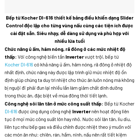
Bếp từ Kocher DI-616 thiết kế bảng điều khiển dạng Slider
Control độc lập cho từng vùng nấu cùng các tiện ích được
cài đặt sẵn. Siêu nhạy, dễ dàng sử dụng và phù hợp với
nhiều lứa tuổi
Chức năng ủ ấm, hâm nóng, rã đông ở các mức nhiệt độ
thấp:
Với công nghệ biến tần
Inverter
vượt trội, bếp từ
Kocher DI-616
có khả năng ủ ấm, hâm nóng, rã đông ở nhiệt độ
nhất định, chức năng này được lập trình giữ mức nhiệt độ ổn
định giúp chúng ta duy trì nhiệt cho thức ăn luôn nóng mà không
bị nguội đi phải đun lại nhiều lần làm giảm chất dinh dưỡng
trong thức ăn, đặc biệt về mùa đông thời tiết lạnh.
Công nghệ sôi lăn tăn ở mức công suất thấp:
Bếp từ Kocher
DI-616
được ứng dụng công nghệ
Inverter
nên hoạt động liên
tục ở mọi mức công suất lớn hay nhỏ. Nước sôi lăn tăn, liu diu,
liên tục như bếp gas và điều chỉnh được nhiệt theo ý muốn với
các món ăn như: chiên, rán, hầm, ninh, nấu nên rất tiết kiệm