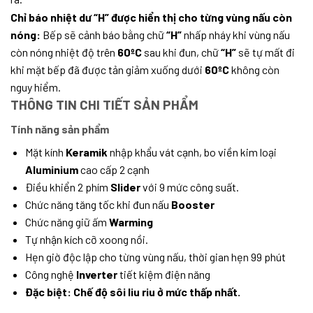
Chỉ báo nhiệt dư “H” được hiển thị cho từng vùng nấu còn
nóng:
Bếp sẽ cảnh báo bằng chữ
“H”
nhấp nháy khi vùng nấu
còn nóng nhiệt độ trên
60ºC
sau khi đun, chữ
“H”
sẽ tự mất đi
khi mặt bếp đã được tản giảm xuống dưới
60ºC
không còn
nguy hiểm.
THÔNG TIN CHI TIẾT SẢN PHẨM
Tính năng sản phẩm
Mặt kính
Keramik
nhập khẩu vát cạnh, bo viền kim loại
Aluminium
cao cấp 2 cạnh
Điều khiển 2 phím
Slider
với 9 mức công suất.
Chức năng tăng tốc khi đun nấu
Booster
Chức năng giữ ấm
Warming
Tự nhận kích cỡ xoong nồi.
Hẹn giờ độc lập cho từng vùng nấu, thời gian hẹn 99 phút
Công nghệ
Inverter
tiết kiệm điện năng
Đặc biệt: Chế độ sôi liu riu ở mức thấp nhất.