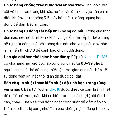
Chức năng chống trào nước Water overflow:
Khi có nước
sôi vô tình tràn trong khi nấu, nước tràn đến khu vực bàn phím
điều khiển, sau khoảng 3-5 giây bếp sẽ tự động ngừng hoạt
động để đảm bảo an toàn.
Chức năng tự động tắt bếp khi không có nồi:
Trong quá trình
đun nấu, nếu nồi bị nhấc ra khỏi vùng nấu của bếp thì bếp cũng
sẽ tự ngắt công suất và không đun nấu cho vùng nấu đó, màn
hình hiển thị chữ
U
để cảnh báo cho người dùng.
Hẹn giờ giới hạn thời gian hoạt động:
Bếp từ
Kocher DI-616
có khả năng hẹn giờ độc lập từng vùng nấu từ
00-99 phút
,
người dùng có thể dễ dàng thiết lập thời gian đun nấu, bếp sẽ
tư động ngắt khi hết thời gian đã được cài đặt
Bảo vệ quá nhiệt (cảm biến nhiệt độ tích hợp trong từng
vùng nấu):
Bếp từ Kocher
DI-616
được thiết kế cảm biến nhiệt
độ dưới mỗi vùng nấu, khi có hiện tượng quá nhiệt ( nồi đun bị
cạn, cháy,.. ) bếp sẽ chủ động ngắt công suất để đảm bảo an
toàn cho thiết bị cũng như đảm bảo không sự cố đáng tiếc xảy
ra.