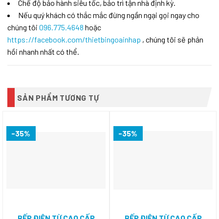
Chế độ bảo hành siêu tốc, bảo trì tận nhà định kỳ.
Nếu quý khách có thắc mắc đừng ngần ngại gọi ngay cho
chúng tôi
096.775.4648
hoặc
https://facebook.com/thietbingoainhap
, chúng tôi sẽ phản
hồi nhanh nhất có thể.
SẢN PHẨM TƯƠNG TỰ
-35%
-35%
BẾP ĐIỆN TỪ CAO CẤP
BẾP ĐIỆN TỪ CAO CẤP