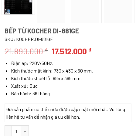
BẾP TỪ KOCHER DI-881GE
SKU:
KOCHER.DI-881GE
Giá
Giá
21.890.000
17.512.000
₫
₫
gốc
hiện
Điện áp: 220V/50Hz.
là:
tại
Kích thước mặt kính: 730 x 430 x 60 mm.
21.890.000 ₫.
là:
Kích thước khoét lỗ: 685 x 385 mm.
17.512.000 ₫.
Xuất xứ: Đức
Bảo hành: 36 tháng
Giá sản phẩm có thể chưa được cập nhật mới nhất. Vui lòng
liên hệ tư vấn để nhận giá ưu đãi hơn.
Bếp từ Kocher DI-881GE số lượng