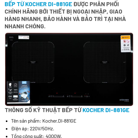
BẾP TỪ KOCHER DI-881GE
ĐƯỢC PHÂN PHỐI
CHÍNH HÃNG BỚI THIẾT BỊ NGOẠI NHẬP, GIAO
HÀNG NHANH, BẢO HÀNH VÀ BẢO TRÌ TẠI NHÀ
NHANH CHÓNG.
THÔNG SỐ KỸ THUẬT BẾP TỪ
KOCHER DI-881GE
Tên sản phẩm: Kocher.DI-881GE
Điện áp: 220V/50Hz.
Tổng công suất: 4000W.