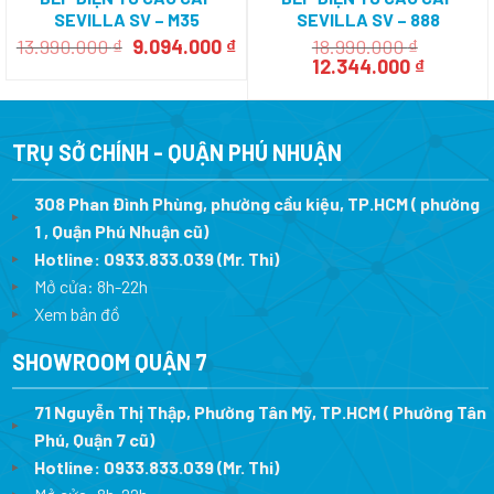
SEVILLA SV – M35
SEVILLA SV – 888
Giá
Giá
13.990.000
₫
9.094.000
₫
18.990.000
₫
gốc
hiện
Giá
Giá
12.344.000
₫
là:
tại
gốc
hiện
13.990.000 ₫.
là:
là:
tại
9.094.000 ₫.
18.990.000 ₫.
là:
12.344.0
TRỤ SỞ CHÍNH - QUẬN PHÚ NHUẬN
308 Phan Đình Phùng, phường cầu kiệu, TP.HCM ( phường
1 , Quận Phú Nhuận cũ)
Hotline:
0933.833.039
(Mr. Thi)
Mở cửa: 8h-22h
Xem bản đồ
SHOWROOM QUẬN 7
71 Nguyễn Thị Thập, Phường Tân Mỹ, TP.HCM ( Phường Tân
Phú, Quận 7 cũ)
Hotline:
0933.833.039
(Mr. Thi
)