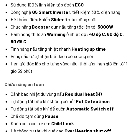
Sử dụng 100% linh kiện tập đoàn
EGO
Công nghệ
G5 Smart Inverter
, tiết kiệm 38% điện năng
Hệ thống điều khiển
Slider
9 mức công suất
Chức năng
Booster
đun nấu tăng tốc lên tới
3000W
Hâm nóng thức ăn
Warming
ở nhiệt độ:
40 độ C, 60 độ C,
80 độ C
Tính năng nấu tăng nhiệt nhanh
Heating up time
Vùng nấu từ tự nhận biết kích cỡ xoong nồi
Hẹn giờ độc lập cho từng vùng nấu, thời gian hẹn giờ lên tới 1
giờ 59 phút
Chức năng an toàn
Cảnh báo nhiệt dư vùng nấu
Residual heat (H)
Tự động tắt bếp khi không có nồi
Pot Detectinon
Tự động tắt bếp khi để quên
Automatic Switch off
Chế độ tạm dừng
Pause
Khóa an toàn trẻ em
Child Lock
Hệ thống tự tắt khi quá cao
Over Heating shut off