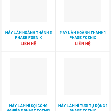
MÁY LÀM HOÀNH THÁNH 3
MÁY LÀM HOÀNH THÁNH 1
PHASE FOENIX
PHASE FOENIX
ENGINEERING
ENGINEERING
LIÊN HỆ
LIÊN HỆ
MÁY LÀM MÌ SỢI CÔNG
MÁY LÀM MÌ TƯƠI TỰ ĐỘNG 1
NGHIỆP 3 PHASE FOENIX
PHASE FOENIX