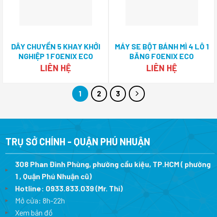
DÂY CHUYỀN 5 KHAY KHỞI
MÁY SE BỘT BÁNH MÌ 4 LÔ 1
NGHIỆP 1 FOENIX ECO
BĂNG FOENIX ECO
LIÊN HỆ
LIÊN HỆ
1
2
3
TRỤ SỞ CHÍNH - QUẬN PHÚ NHUẬN
308 Phan Đình Phùng, phường cầu kiệu, TP.HCM ( phường
1 , Quận Phú Nhuận cũ)
Hotline:
0933.833.039
(Mr. Thi)
Mở cửa: 8h-22h
Xem bản đồ