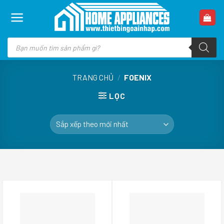
Skip
to
content
Tìm
kiếm
sản
phẩm
TRANG CHỦ
/
FOENIX
LỌC