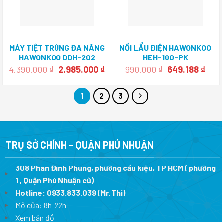
MÁY TIỆT TRÙNG ĐA NĂNG
NỒI LẨU ĐIỆN HAWONKOO
HAWONKOO DDH-202
HEH-100-PK
Giá
Giá
Giá
Giá
4.390.000
₫
2.985.000
₫
990.000
₫
649.188
₫
gốc
hiện
gốc
hiện
là:
tại
là:
tại
4.390.000 ₫.
là:
990.000 ₫.
là:
1
2
3
2.985.000 ₫.
649.
TRỤ SỞ CHÍNH - QUẬN PHÚ NHUẬN
308 Phan Đình Phùng, phường cầu kiệu, TP.HCM ( phường
1 , Quận Phú Nhuận cũ)
Hotline:
0933.833.039
(Mr. Thi)
Mở cửa: 8h-22h
Xem bản đồ