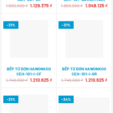
Giá
Giá
Giá
Gi
1.590.000
₫
1.129.375
₫
1.890.000
₫
1.048.125
₫
gốc
hiện
gốc
hi
là:
tại
là:
tại
1.590.000 ₫.
là:
1.890.000 ₫.
là:
1.129.375 ₫.
1.0
-31%
-31%
BẾP TỪ ĐƠN HAWONKOO
BẾP TỪ ĐƠN HAWONKOO
CEH-101-I-CF
CEH-101-I-GR
Giá
Giá
Giá
Gi
1.749.000
₫
1.210.625
₫
1.749.000
₫
1.210.625
₫
gốc
hiện
gốc
hi
là:
tại
là:
tại
1.749.000 ₫.
là:
1.749.000 ₫.
là:
1.210.625 ₫.
1.2
-31%
-34%