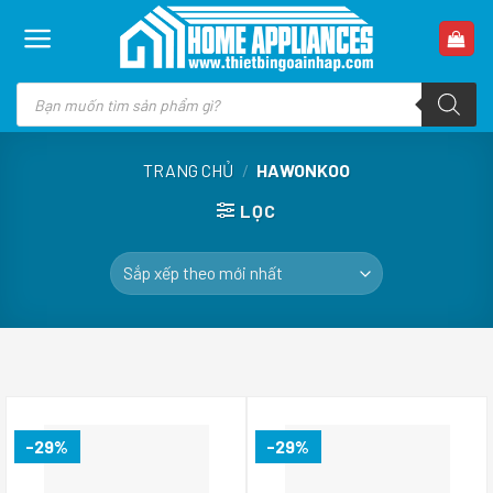
Skip
to
content
Tìm
kiếm
sản
phẩm
TRANG CHỦ
/
HAWONKOO
LỌC
-29%
-29%