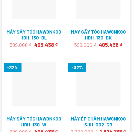
MÁY SẤY TÓC HAWONKOO
MÁY SẤY TÓC HAWONKOO
HDH-130-BL
HDH-130-BK
Giá
Giá
Giá
Giá
599.000
₫
405.438
₫
599.000
₫
405.438
₫
gốc
hiện
gốc
hiệ
là:
tại
là:
tại
599.000 ₫.
là:
599.000 ₫.
là:
405.438 ₫.
405.
-32%
-32%
MÁY SẤY TÓC HAWONKOO
MÁY ÉP CHẬM HAWONKOO
HDH-130-W
SJH-002-CR
Giá
Giá
Giá
Gi
599.000
₫
405.438
₫
2.390.000
₫
1.624.188
₫