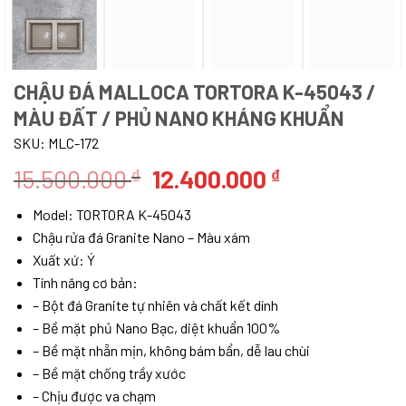
CHẬU ĐÁ MALLOCA TORTORA K-45043 /
MÀU ĐẤT / PHỦ NANO KHÁNG KHUẨN
SKU:
MLC-172
Giá
Giá
15.500.000
12.400.000
₫
₫
gốc
hiện
Model: TORTORA K-45043
là:
tại
Chậu rửa đá Granite Nano – Màu xám
15.500.000 ₫.
là:
Xuất xứ: Ý
12.400.000 ₫
Tính năng cơ bản:
– Bột đá Granite tự nhiên và chất kết dính
– Bề mặt phủ Nano Bạc, diệt khuẩn 100%
– Bề mặt nhẵn mịn, không bám bẩn, dễ lau chùi
– Bề mặt chống trầy xước
– Chịu được va chạm