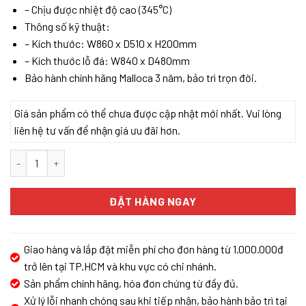
– Chịu được nhiệt độ cao (345°C)
Thông số kỹ thuật:
– Kích thước: W860 x D510 x H200mm
– Kích thước lỗ đá: W840 x D480mm
Bảo hành chính hãng Malloca 3 năm, bảo trì trọn đời.
Giá sản phẩm có thể chưa được cập nhật mới nhất. Vui lòng
liên hệ tư vấn để nhận giá ưu đãi hơn.
Chậu đá Malloca Tortora K-45043 / Màu đất / Phủ nano kháng k
ĐẶT HÀNG NGAY
Giao hàng và lắp đặt miễn phí cho đơn hàng từ 1.000.000đ
trở lên tại TP.HCM và khu vực có chi nhánh.
Sản phẩm chính hãng, hóa đơn chứng từ đầy đủ.
Xử lý lỗi nhanh chóng sau khi tiếp nhận, bảo hành bảo trì tại