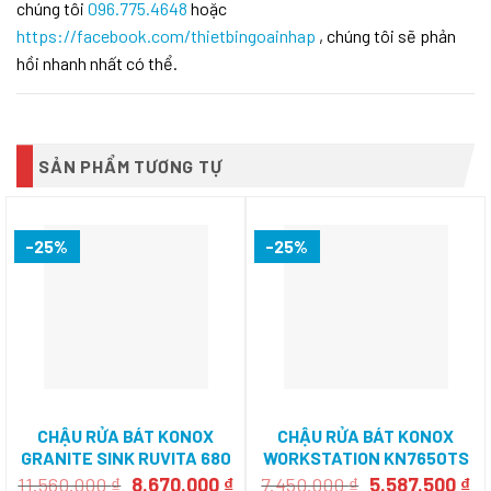
chúng tôi
096.775.4648
hoặc
https://facebook.com/thietbingoainhap
, chúng tôi sẽ phản
hồi nhanh nhất có thể.
SẢN PHẨM TƯƠNG TỰ
-25%
-25%
CHẬU RỬA BÁT KONOX
CHẬU RỬA BÁT KONOX
GRANITE SINK RUVITA 680
WORKSTATION KN7650TS
– WHITE SILVER
Giá
Giá
Giá
Gi
11.560.000
₫
8.670.000
₫
7.450.000
₫
5.587.500
₫