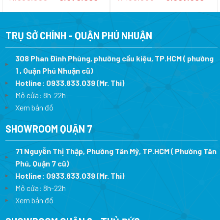
gốc
hiện
gốc
hi
là:
tại
là:
tại
11.560.000 ₫.
là:
7.450.000 ₫.
là:
8.670.000 ₫.
5.
TRỤ SỞ CHÍNH - QUẬN PHÚ NHUẬN
308 Phan Đình Phùng, phường cầu kiệu, TP.HCM ( phường
1 , Quận Phú Nhuận cũ)
Hotline:
0933.833.039
(Mr. Thi)
Mở cửa: 8h-22h
Xem bản đồ
SHOWROOM QUẬN 7
71 Nguyễn Thị Thập, Phường Tân Mỹ, TP.HCM ( Phường Tân
Phú, Quận 7 cũ)
Hotline:
0933.833.039
(Mr. Thi
)
Mở cửa: 8h-22h
Xem bản đồ