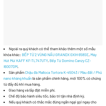
Ngoài ra quý khách có thể tham khảo thêm một số mẫu
khóa khác:
BẾP TỪ 2 VÙNG NẤU GRANDX GXIH 658SE
,
Máy
Hút Mùi KAFF KF-TL747UTY
,
Bếp Từ Domino Canzy CZ-
I6007DM
,
Sản phẩm
Chậu đá Malloca Tortora K-45043 / Màu đất / Phủ
nano kháng khuẩn
là sản phẩm chính hãng, mới 100% có chứng
từ đầy đủ khi mua hàng.
Giao hàng và lắp đặt miễn phí.
Chế độ bảo hành siêu tốc, bảo trì tận nhà định kỳ.
Nếu quý khách có thắc mắc đừng ngần ngại gọi ngay cho