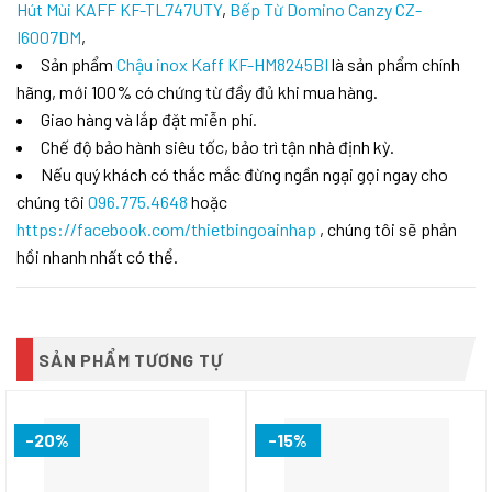
Hút Mùi KAFF KF-TL747UTY
,
Bếp Từ Domino Canzy CZ-
I6007DM
,
Sản phẩm
Chậu inox Kaff KF-HM8245BI
là sản phẩm chính
hãng, mới 100% có chứng từ đầy đủ khi mua hàng.
Giao hàng và lắp đặt miễn phí.
Chế độ bảo hành siêu tốc, bảo trì tận nhà định kỳ.
Nếu quý khách có thắc mắc đừng ngần ngại gọi ngay cho
chúng tôi
096.775.4648
hoặc
https://facebook.com/thietbingoainhap
, chúng tôi sẽ phản
hồi nhanh nhất có thể.
SẢN PHẨM TƯƠNG TỰ
-20%
-15%