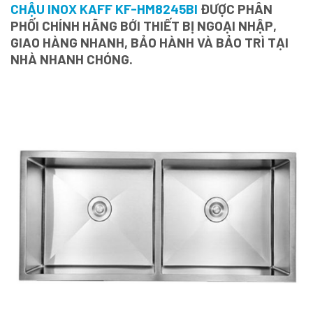
CHẬU INOX KAFF KF-HM8245BI
ĐƯỢC PHÂN
PHỐI CHÍNH HÃNG BỚI THIẾT BỊ NGOẠI NHẬP,
GIAO HÀNG NHANH, BẢO HÀNH VÀ BẢO TRÌ TẠI
NHÀ NHANH CHÓNG.