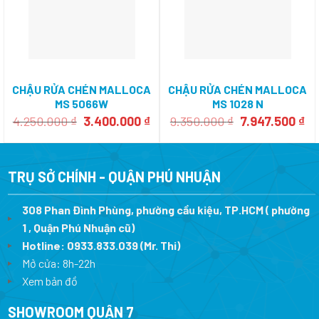
CHẬU RỬA CHÉN MALLOCA
CHẬU RỬA CHÉN MALLOCA
MS 5066W
MS 1028 N
Giá
Giá
Giá
Gi
4.250.000
₫
3.400.000
₫
9.350.000
₫
7.947.500
₫
gốc
hiện
gốc
hi
là:
tại
là:
tại
4.250.000 ₫.
là:
9.350.000 ₫.
là:
3.400.000 ₫.
7.
TRỤ SỞ CHÍNH - QUẬN PHÚ NHUẬN
308 Phan Đình Phùng, phường cầu kiệu, TP.HCM ( phường
1 , Quận Phú Nhuận cũ)
Hotline:
0933.833.039
(Mr. Thi)
Mở cửa: 8h-22h
Xem bản đồ
SHOWROOM QUẬN 7