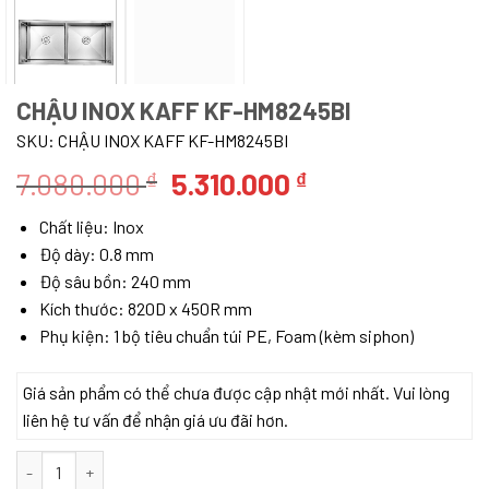
CHẬU INOX KAFF KF-HM8245BI
SKU:
CHẬU INOX KAFF KF-HM8245BI
Giá
Giá
7.080.000
5.310.000
₫
₫
gốc
hiện
Chất liệu: Inox
là:
tại
Độ dày: 0.8 mm
7.080.000 ₫.
là:
Độ sâu bồn: 240 mm
5.310.000 ₫.
Kích thước: 820D x 450R mm
Phụ kiện: 1 bộ tiêu chuẩn túi PE, Foam (kèm siphon)
Giá sản phẩm có thể chưa được cập nhật mới nhất. Vui lòng
liên hệ tư vấn để nhận giá ưu đãi hơn.
Chậu inox Kaff KF-HM8245BI số lượng