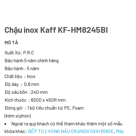
Chậu inox Kaff
KF-HM8245BI
MÔ TẢ
Xuất Xứ: P.R.C
Bảo hành 5 năm chính hãng
Bảo hành : 5 năm
Chất liệu : Inox
Độ dày : 0.8 mm
Độ sâu bồn :240 mm
Kích thước : 820D x 450R mm
Đóng gói : 1 bộ tiêu chuẩn túi PE, Foam
(kèm siphon)
Ngoài ra quý khách có thể tham khảo thêm một số mẫu
khóa khác:
BẾP TỪ 2 VÙNG NẤU GRANDX GXIH 658SE
,
Máy