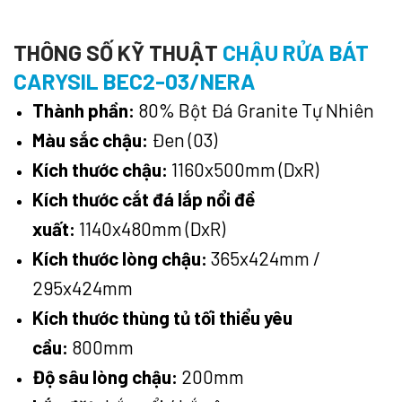
THÔNG SỐ KỸ THUẬT
CHẬU RỬA BÁT
CARYSIL BEC2-03/NERA
Thành phần:
80% Bột Đá Granite Tự Nhiên
Màu sắc chậu:
Đen (03)
Kích thước chậu:
1160x500mm (DxR)
Kích thước cắt đá lắp nổi đề
xuất:
1140x480mm (DxR)
Kích thước lòng chậu:
365x424mm /
295x424mm
Kích thước thùng tủ tối thiểu yêu
cầu:
800mm
Độ sâu lòng chậu:
200mm