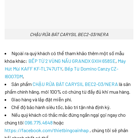
CHẬU RỬA BÁT CARYSIL BEC2-03/NERA
Ngoài ra quý khách có thể tham khảo thêm một số mẫu
khóa khác:
BẾP TỪ 2 VÙNG NẤU GRANDX GXIH 658SE
,
Máy
Hút Mùi KAFF KF-TL747UTY
,
Bếp Từ Domino Canzy CZ-
I6007DM
,
Sản phẩm
CHẬU RỬA BÁT CARYSIL BEC2-03/NERA
là sản
phẩm chính hãng, mới 100% có chứng từ đầy đủ khi mua hàng.
Giao hàng và lắp đặt miễn phí.
Chế độ bảo hành siêu tốc, bảo trì tận nhà định kỳ.
Nếu quý khách có thắc mắc đừng ngần ngại gọi ngay cho
chúng tôi
096.775.4648
hoặc
https://facebook.com/thietbingoainhap
, chúng tôi sẽ phản
hồi nhanh nhất có thể.