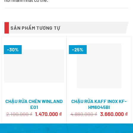
SẢN PHẨM TƯƠNG TỰ
-30%
-25%
CHẬU RỬA CHÉN WINLAND
CHẬU RỬA KAFF INOX KF-
E01
HM6045BI
Giá
Giá
Giá
Gi
2.100.000
₫
1.470.000
₫
4.880.000
₫
3.660.000
₫
gốc
hiện
gốc
hi
là:
tại
là:
tạ
2.100.000 ₫.
là:
4.880.000 ₫.
là: