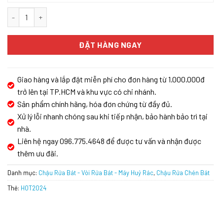
CHẬU RỬA BÁT CARYSIL BEC2-03/NERA số lượng
ĐẶT HÀNG NGAY
Giao hàng và lắp đặt miễn phí cho đơn hàng từ 1.000.000đ
trở lên tại TP.HCM và khu vực có chi nhánh.
Sản phẩm chính hãng, hóa đơn chứng từ đầy đủ.
Xử lý lỗi nhanh chóng sau khi tiếp nhận, bảo hành bảo trì tại
nhà.
Liên hệ ngay 096.775.4648 để được tư vấn và nhận được
thêm ưu đãi.
Danh mục:
Chậu Rửa Bát - Vòi Rửa Bát - Máy Huỷ Rác
,
Chậu Rửa Chén Bát
Thẻ:
HOT2024