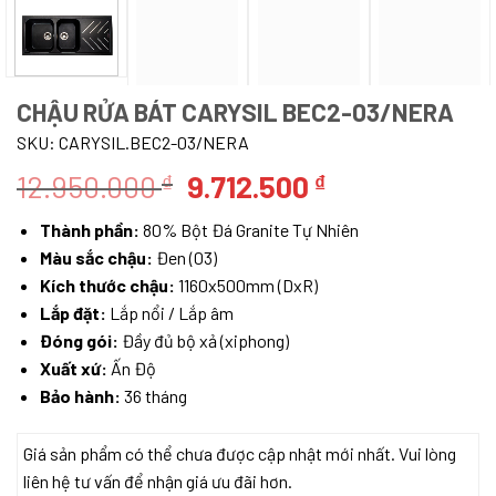
CHẬU RỬA BÁT CARYSIL BEC2-03/NERA
SKU:
CARYSIL.BEC2-03/NERA
Giá
Giá
12.950.000
9.712.500
₫
₫
gốc
hiện
Thành phần:
80% Bột Đá Granite Tự Nhiên
là:
tại
Màu sắc chậu:
Đen (03)
12.950.000 ₫.
là:
Kích thước chậu:
1160x500mm (DxR)
9.712.500 ₫.
Lắp đặt:
Lắp nổi / Lắp âm
Đóng gói:
Đầy đủ bộ xả (xiphong)
Xuất xứ:
Ấn Độ
Bảo hành:
36 tháng
Giá sản phẩm có thể chưa được cập nhật mới nhất. Vui lòng
liên hệ tư vấn để nhận giá ưu đãi hơn.