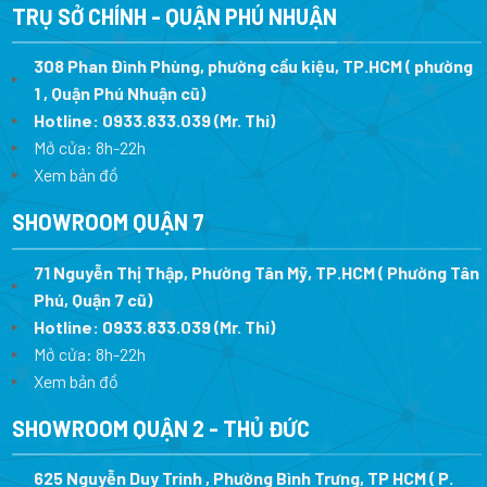
1.470.000 ₫.
3.
TRỤ SỞ CHÍNH - QUẬN PHÚ NHUẬN
308 Phan Đình Phùng, phường cầu kiệu, TP.HCM ( phường
1 , Quận Phú Nhuận cũ)
Hotline:
0933.833.039
(Mr. Thi)
Mở cửa: 8h-22h
Xem bản đồ
SHOWROOM QUẬN 7
71 Nguyễn Thị Thập, Phường Tân Mỹ, TP.HCM ( Phường Tân
Phú, Quận 7 cũ)
Hotline:
0933.833.039
(Mr. Thi
)
Mở cửa: 8h-22h
Xem bản đồ
SHOWROOM QUẬN 2 - THỦ ĐỨC
625 Nguyễn Duy Trinh , Phường Bình Trưng, TP HCM ( P.