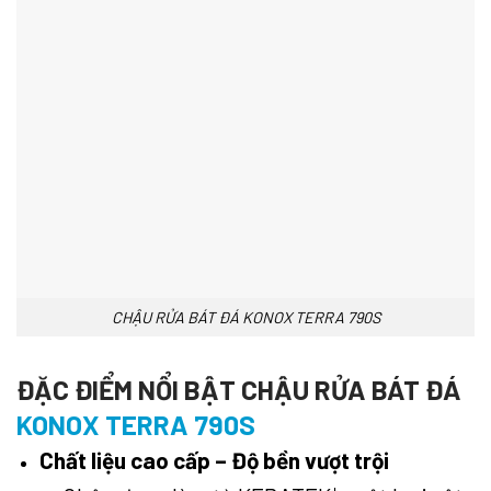
CHẬU RỬA BÁT ĐÁ KONOX TERRA 790S
ĐẶC ĐIỂM NỔI BẬT CHẬU RỬA BÁT ĐÁ
KONOX TERRA 790S
Chất liệu cao cấp – Độ bền vượt trội