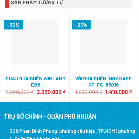
SẢN PHẨM TƯƠNG TỰ
-30%
-25%
CHẬU RỬA CHÉN WINLAND
VÒI RỬA CHÉN INOX KAFF
E08
KF-FC-83016
Giá
Giá
Giá
Giá
2.900.000
₫
2.030.000
₫
1.880.000
₫
1.410.000
₫
gốc
hiện
gốc
hi
là:
tại
là:
tại
2.900.000 ₫.
là:
1.880.000 ₫.
là:
2.030.000 ₫.
1.4
TRỤ SỞ CHÍNH - QUẬN PHÚ NHUẬN
308 Phan Đình Phùng, phường cầu kiệu, TP.HCM ( phường
1 , Quận Phú Nhuận cũ)