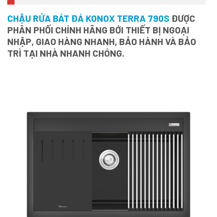
CHẬU RỬA BÁT ĐÁ KONOX TERRA 790S
ĐƯỢC
PHÂN PHỐI CHÍNH HÃNG BỚI THIẾT BỊ NGOẠI
NHẬP, GIAO HÀNG NHANH, BẢO HÀNH VÀ BẢO
TRÌ TẠI NHÀ NHANH CHÓNG.