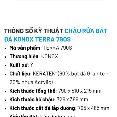
THÔNG SỐ KỸ THUẬT
CHẬU RỬA BÁT
ĐÁ KONOX TERRA 790S
Mã sản phẩm
: TERRA 790S
Thương hiệu
: KONOX
Xuất xứ
: Ý
Chất liệu
: KERATEK⁺ (80% bột đá Granite +
20% nhựa Acrylic)
Kích thước tổng thể
: 790 x 510 x 215 mm
Kích thước hố chậu
: 726 x 386 mm
Kích thước cắt đá lắp dương
: 765 x 485 mm
Kiểu lắp đặt
: Lắp dương bàn