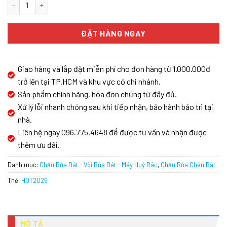
CHẬU RỬA BÁT ĐÁ KONOX TERRA 790S số lượng
ĐẶT HÀNG NGAY
Giao hàng và lắp đặt miễn phí cho đơn hàng từ 1.000.000đ
trở lên tại TP.HCM và khu vực có chi nhánh.
Sản phẩm chính hãng, hóa đơn chứng từ đầy đủ.
Xử lý lỗi nhanh chóng sau khi tiếp nhận, bảo hành bảo trì tại
nhà.
Liên hệ ngay 096.775.4648 để được tư vấn và nhận được
thêm ưu đãi.
Danh mục:
Chậu Rửa Bát - Vòi Rửa Bát - Máy Huỷ Rác
,
Chậu Rửa Chén Bát
Thẻ:
HOT2026
MÔ TẢ