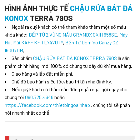
HÌNH ẢNH THỰC TẾ
CHẬU RỬA BÁT ĐÁ
KONOX
TERRA 790S
Ngoài ra quý khách có thể tham khảo thêm một số mẫu
khóa khác:
BẾP TỪ 2 VÙNG NẤU GRANDX GXIH 658SE
,
Máy
Hút Mùi KAFF KF-TL747UTY
,
Bếp Từ Domino Canzy CZ-
I6007DM
,
Sản phẩm
CHẬU RỬA BÁT ĐÁ KONOX TERRA 790S
là sản
phẩm chính hãng, mới 100% có chứng từ đầy đủ khi mua hàng.
Giao hàng và lắp đặt miễn phí.
Chế độ bảo hành siêu tốc, bảo trì tận nhà định kỳ.
Nếu quý khách có thắc mắc đừng ngần ngại gọi ngay cho
chúng tôi
096.775.4648
hoặc
https://facebook.com/thietbingoainhap
, chúng tôi sẽ phản
hồi nhanh nhất có thể.