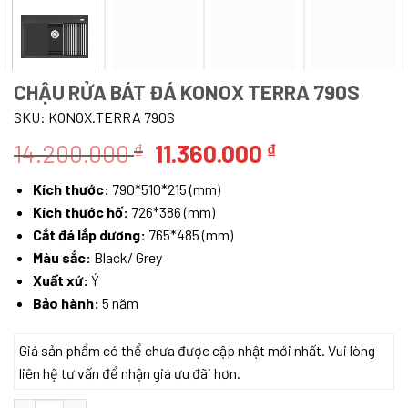
CHẬU RỬA BÁT ĐÁ KONOX TERRA 790S
SKU:
KONOX.TERRA 790S
Giá
Giá
14.200.000
11.360.000
₫
₫
gốc
hiện
Kích thước:
790*510*215 (mm)
là:
tại
Kích thước hố:
726*386 (mm)
14.200.000 ₫.
là:
Cắt đá lắp dương:
765*485 (mm)
11.360.000 ₫.
Màu sắc:
Black/ Grey
Xuất xứ:
Ý
Bảo hành:
5 năm
Giá sản phẩm có thể chưa được cập nhật mới nhất. Vui lòng
liên hệ tư vấn để nhận giá ưu đãi hơn.