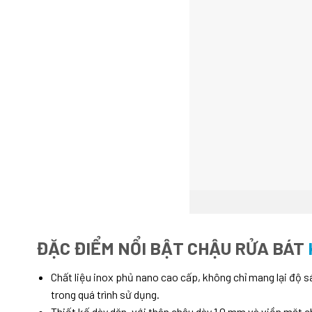
ĐẶC ĐIỂM NỔI BẬT CHẬU RỬA BÁT
Chất liệu inox phủ nano cao cấp, không chỉ mang lại độ
trong quá trình sử dụng.
Thiết kế dày dặn, với thân chậu dày 1.0 mm và viền mặt c