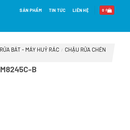
SẢN PHẨM
TIN TỨC
LIÊN HỆ
0
₫
 RỬA BÁT - MÁY HUỶ RÁC
CHẬU RỬA CHÉN
/
HM8245C-B
n
72.000 ₫.