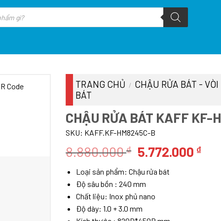
TRANG CHỦ
CHẬU RỬA BÁT - VÒI
/
BÁT
CHẬU RỬA BÁT KAFF KF-
SKU:
KAFF.KF-HM8245C-B
Giá
Giá
8.880.000
5.772.000
₫
₫
gốc
hiệ
Loại sản phẩm: Chậu rửa bát
là:
tại
Độ sâu bồn : 240 mm
8.880.000 ₫.
là:
Chất liệu: Inox phủ nano
5.7
Độ dày: 1.0 + 3.0 mm
Kích thước : 820D*450R mm