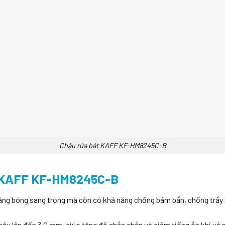
Chậu rửa bát KAFF KF-HM8245C-B
KAFF KF-HM8245C-B
 sáng bóng sang trọng mà còn có khả năng chống bám bẩn, chống trầy
hậu lên đến 3.0 mm, giúp tăng độ chắc chắn và giảm tiếng ồn khi xả 