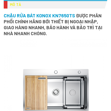
MÔ TẢ
CHẬU RỬA BÁT KONOX KN7650TS
ĐƯỢC PHÂN
PHỐI CHÍNH HÃNG BỚI THIẾT BỊ NGOẠI NHẬP,
GIAO HÀNG NHANH, BẢO HÀNH VÀ BẢO TRÌ TẠI
NHÀ NHANH CHÓNG.