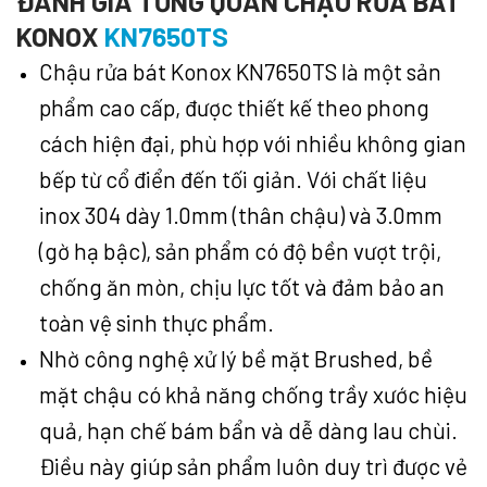
ĐÁNH GIÁ TỔNG QUAN CHẬU RỬA BÁT
KONOX
KN7650TS
Chậu rửa bát Konox KN7650TS là một sản
phẩm cao cấp, được thiết kế theo phong
cách hiện đại, phù hợp với nhiều không gian
bếp từ cổ điển đến tối giản. Với chất liệu
inox 304 dày 1.0mm (thân chậu) và 3.0mm
(gờ hạ bậc), sản phẩm có độ bền vượt trội,
chống ăn mòn, chịu lực tốt và đảm bảo an
toàn vệ sinh thực phẩm.
Nhờ công nghệ xử lý bề mặt Brushed, bề
mặt chậu có khả năng chống trầy xước hiệu
quả, hạn chế bám bẩn và dễ dàng lau chùi.
Điều này giúp sản phẩm luôn duy trì được vẻ