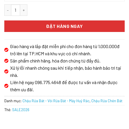
CHẬU RỬA BÁT KONOX KN7650TS số lượng
ĐẶT HÀNG NGAY
Giao hàng và lắp đặt miễn phí cho đơn hàng từ 1.000.000đ
trở lên tại TP.HCM và khu vực có chi nhánh.
Sản phẩm chính hãng, hóa đơn chứng từ đầy đủ.
Xử lý lỗi nhanh chóng sau khi tiếp nhận, bảo hành bảo trì tại
nhà.
Liên hệ ngay 096.775.4648 để được tư vấn và nhận được
thêm ưu đãi.
Danh mục:
Chậu Rửa Bát - Vòi Rửa Bát - Máy Huỷ Rác
,
Chậu Rửa Chén Bát
Thẻ:
SALE2026