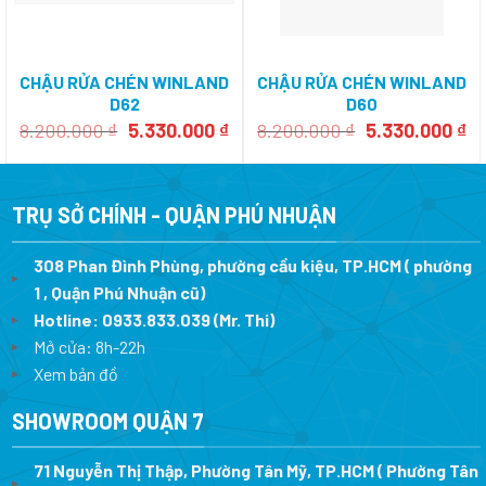
CHẬU RỬA CHÉN WINLAND
CHẬU RỬA CHÉN WINLAND
D62
D60
Giá
Giá
Giá
Gi
8.200.000
₫
5.330.000
₫
8.200.000
₫
5.330.000
₫
gốc
hiện
gốc
hi
là:
tại
là:
tạ
8.200.000 ₫.
là:
8.200.000 ₫.
là:
5.330.000 ₫.
5.
TRỤ SỞ CHÍNH - QUẬN PHÚ NHUẬN
308 Phan Đình Phùng, phường cầu kiệu, TP.HCM ( phường
1 , Quận Phú Nhuận cũ)
Hotline:
0933.833.039
(Mr. Thi)
Mở cửa: 8h-22h
Xem bản đồ
SHOWROOM QUẬN 7
71 Nguyễn Thị Thập, Phường Tân Mỹ, TP.HCM ( Phường Tân