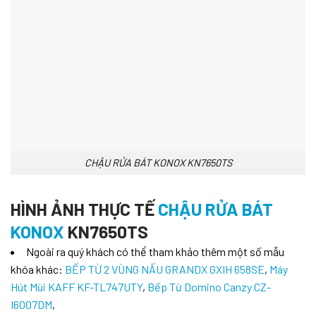
CHẬU RỬA BÁT KONOX KN7650TS
HÌNH ẢNH THỰC TẾ
CHẬU RỬA BÁT
KONOX
KN7650TS
Ngoài ra quý khách có thể tham khảo thêm một số mẫu
khóa khác:
BẾP TỪ 2 VÙNG NẤU GRANDX GXIH 658SE
,
Máy
Hút Mùi KAFF KF-TL747UTY
,
Bếp Từ Domino Canzy CZ-
I6007DM
,