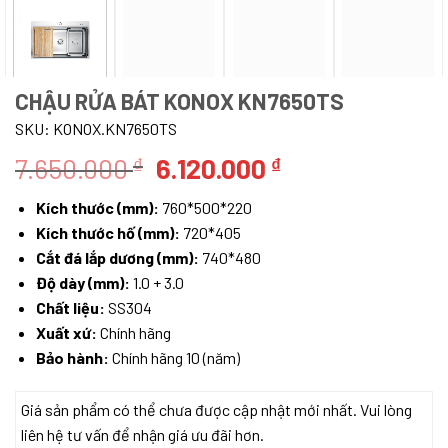
CHẬU RỬA BÁT KONOX KN7650TS
SKU:
KONOX.KN7650TS
Giá
Giá
7.650.000
6.120.000
₫
₫
gốc
hiện
Kích thước (mm):
760*500*220
là:
tại
Kích thước hố (mm):
720*405
7.650.000 ₫.
là:
Cắt đá lắp dương (mm):
740*480
6.120.000 ₫.
Độ dày (mm):
1.0 + 3.0
Chất liệu:
SS304
Xuất xứ:
Chính hãng
Bảo hành:
Chính hãng 10 (năm)
Giá sản phẩm có thể chưa được cập nhật mới nhất. Vui lòng
liên hệ tư vấn để nhận giá ưu đãi hơn.