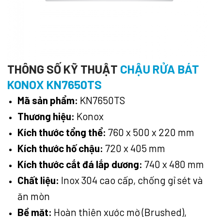
THÔNG SỐ KỸ THUẬT
CHẬU RỬA BÁT
KONOX KN7650TS
Mã sản phẩm:
KN7650TS
Thương hiệu:
Konox
Kích thước tổng thể:
760 x 500 x 220 mm
Kích thước hố chậu:
720 x 405 mm
Kích thước cắt đá lắp dương:
740 x 480 mm
Chất liệu:
Inox 304 cao cấp, chống gỉ sét và
ăn mòn
Bề mặt:
Hoàn thiện xước mờ (Brushed),