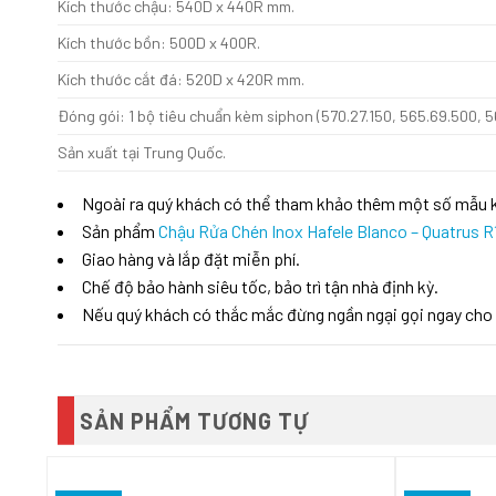
Kích thước chậu: 540D x 440R mm.
Kích thước bồn: 500D x 400R.
Kích thước cắt đá: 520D x 420R mm.
Đóng gói: 1 bộ tiêu chuẩn kèm siphon (570.27.150, 565.69.500, 5
Sản xuất tại Trung Quốc.
Ngoài ra quý khách có thể tham khảo thêm một số mẫu
Sản phẩm
Chậu Rửa Chén Inox Hafele Blanco – Quatrus R
Giao hàng và lắp đặt miễn phí.
Chế độ bảo hành siêu tốc, bảo trì tận nhà định kỳ.
Nếu quý khách có thắc mắc đừng ngần ngại gọi ngay cho
SẢN PHẨM TƯƠNG TỰ