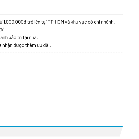
49.125 ₫.
ừ 1.000.000đ trở lên tại TP.HCM và khu vực có chi nhánh.
đủ.
ành bảo trì tại nhà.
à nhận được thêm ưu đãi.