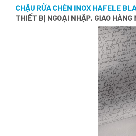
CHẬU RỬA CHÉN INOX HAFELE BLAN
THIẾT BỊ NGOẠI NHẬP, GIAO HÀNG