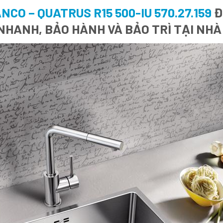
CO – QUATRUS R15 500-IU 570.27.159
Đ
 NHANH, BẢO HÀNH VÀ BẢO TRÌ TẠI NH