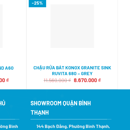
-25%
-2
CHẬU RỬA BÁT KONOX GRANITE SINK
CH
ND A60
RUVITA 680 – GREY
Giá
Giá
Giá
000
₫
11.560.000
₫
8.670.000
₫
hiện
gốc
hiện
tại
là:
tại
0 ₫.
là:
11.560.000 ₫.
là:
3.276.000 ₫.
8.670.000 ₫.
HỦ
SHOWROOM QUẬN BÌNH
THẠNH
ường Bình
144 Bạch Đằng, Phường Bình Thạnh,