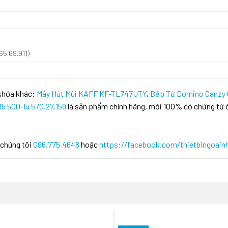
65.69.911)
 khóa khác:
Máy Hút Mùi KAFF KF-TL747UTY
,
Bếp Từ Domino Canzy
15 500-Iu 570.27.159
là sản phẩm chính hãng, mới 100% có chứng từ 
 chúng tôi
096.775.4648
hoặc
https://facebook.com/thietbingoain