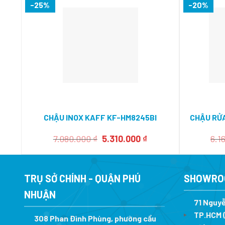
-25%
-20%
CHẬU INOX KAFF KF-HM8245BI
CHẬU RỬ
Giá
Giá
7.080.000
₫
5.310.000
₫
6.1
gốc
hiện
là:
tại
7.080.000 ₫.
là:
5.310.000 ₫.
TRỤ SỞ CHÍNH - QUẬN PHÚ
SHOWRO
NHUẬN
71 Nguyễ
TP.HCM (
308 Phan Đình Phùng, phường cầu