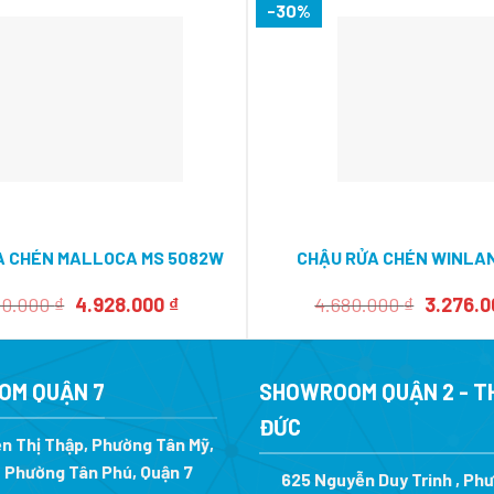
-30%
A CHÉN MALLOCA MS 5082W
CHẬU RỬA CHÉN WINLA
Giá
Giá
Giá
60.000
₫
4.928.000
₫
4.680.000
₫
3.276.
gốc
hiện
gốc
là:
tại
là:
6.160.000 ₫.
là:
4.680.00
4.928.000 ₫.
OM QUẬN 7
SHOWROOM QUẬN 2 - T
ĐỨC
n Thị Thập, Phường Tân Mỹ,
 Phường Tân Phú, Quận 7
625 Nguyễn Duy Trinh , Ph