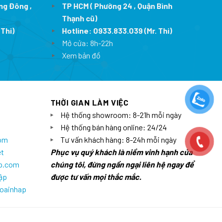
ng Đông ,
TP HCM ( Phường 24 , Quận Bình
Thạnh cũ)
 Thi)
Hotline:
0933.833.039
(Mr. Thi)
Mở cửa: 8h-22h
Xem bản đồ
THỜI GIAN LÀM VIỆC
Hệ thống showroom: 8-21h mỗi ngày
Hệ thống bán hàng online: 24/24
com
Tư vấn khách hàng: 8-24h mỗi ngày
et
Phục vụ quý khách là niềm vinh hạnh của
ap.com
chúng tôi, đừng ngần ngại liên hệ ngay để
ập
được tư vấn mọi thắc mắc.
goainhap