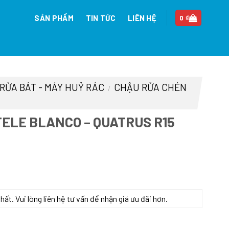
SẢN PHẨM
TIN TỨC
LIÊN HỆ
0
₫
 RỬA BÁT - MÁY HUỶ RÁC
CHẬU RỬA CHÉN
/
ELE BLANCO – QUATRUS R15
n
t. Vui lòng liên hệ tư vấn để nhận giá ưu đãi hơn.
5 500-Iu 570.27.159 số lượng