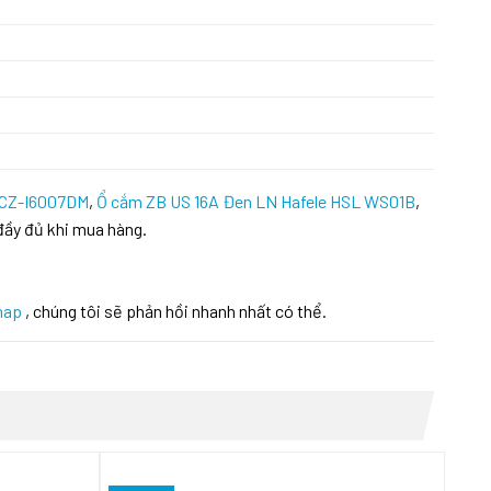
 CZ-I6007DM
,
Ổ cắm ZB US 16A Đen LN Hafele HSL WS01B
,
đầy đủ khi mua hàng.
hap
, chúng tôi sẽ phản hồi nhanh nhất có thể.