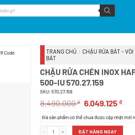
TRANG CHỦ
CHẬU RỬA BÁT - VÒI
/
BÁT
CHẬU RỬA CHÉN INOX HAF
500-IU 570.27.159
SKU:
570.27.159
Giá
Giá
8.490.000
6.049.125
₫
₫
gốc
hiệ
Giá sản phẩm có thể chưa được cập nhật mới nhấ
là:
tại
8.490.000 ₫.
là:
Chậu Rửa Chén Inox Hafele Blanco - Quatrus R1
ĐẶT HÀNG NGAY