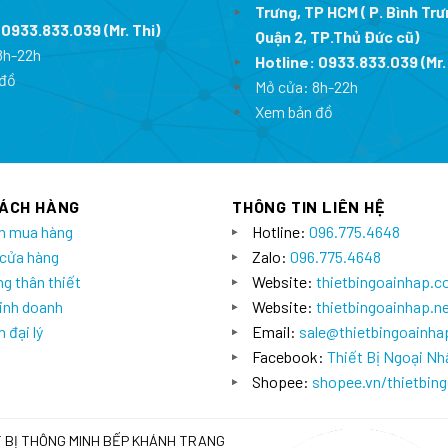
Trưng, TP HCM ( P. Bình Trư
:
0933.833.039
(Mr. Thi
)
Quận 2, TP.Thủ Đức cũ)
8h-22h
Hotline:
0933.833.039
(Mr.
đồ
Mở cửa: 8h-22h
Xem bản đồ
HÁCH HÀNG
THÔNG TIN LIÊN HỆ
n mua hàng
Hotline:
096.775.4648
 cửa hàng
Zalo:
096.775.4648
g thân thiết
Website:
thietbingoainhap.
inh doanh
Website:
thietbingoainhap.n
 đại lý
Email:
sale@thietbingoainh
Facebook:
Thiết Bị Ngoại Nh
Shopee:
shopee.vn/thietbin
T BỊ THÔNG MINH BẾP KHÁNH TRANG