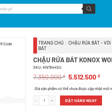
TRANG CHỦ
CHẬU RỬA BÁT - VÒI
/
BÁT
CHẬU RỬA BÁT KONOX WO
SKU:
KN7644SU
Giá
Giá
7.350.000
5.512.500
₫
₫
gốc
hiệ
Giá sản phẩm có thể chưa được cập nhật mới nhấ
là:
tại
7.350.000 ₫.
là:
CHẬU RỬA BÁT KONOX WORKSTATION KN7644S
ĐẶT HÀNG NGAY
5.51