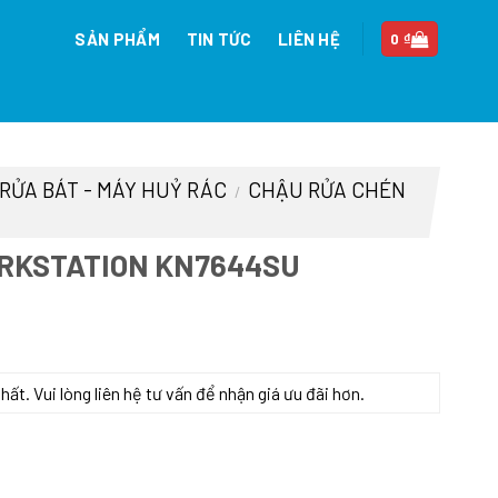
SẢN PHẨM
TIN TỨC
LIÊN HỆ
0
₫
 RỬA BÁT - MÁY HUỶ RÁC
CHẬU RỬA CHÉN
/
RKSTATION KN7644SU
n
t. Vui lòng liên hệ tư vấn để nhận giá ưu đãi hơn.
U số lượng
2.500 ₫.