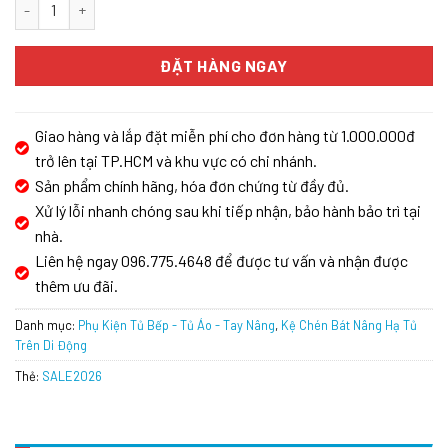
Giá bát đĩa nâng hạ GrandX XL.80M số lượng
ĐẶT HÀNG NGAY
Giao hàng và lắp đặt miễn phí cho đơn hàng từ 1.000.000đ
trở lên tại TP.HCM và khu vực có chi nhánh.
Sản phẩm chính hãng, hóa đơn chứng từ đầy đủ.
Xử lý lỗi nhanh chóng sau khi tiếp nhận, bảo hành bảo trì tại
nhà.
Liên hệ ngay 096.775.4648 để được tư vấn và nhận được
thêm ưu đãi.
Danh mục:
Phụ Kiện Tủ Bếp - Tủ Áo - Tay Nâng
,
Kệ Chén Bát Nâng Hạ Tủ
Trên Di Động
Thẻ:
SALE2026