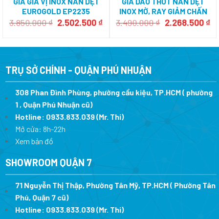
GIÁ GIA VỊ INOX NAN DẸT
GIÁ DAO THỚT NAN DẸT
EUROGOLD EP2235
INOX MỜ, RAY GIẢM CHẤN
EUROGOLD EP30F
Giá
Giá
Giá
Gi
3.850.000
₫
2.502.500
₫
3.490.000
₫
2.268.500
₫
gốc
hiện
gốc
hi
là:
tại
là:
tạ
3.850.000 ₫.
là:
3.490.000 ₫.
là:
2.502.500 ₫.
2.
TRỤ SỞ CHÍNH - QUẬN PHÚ NHUẬN
308 Phan Đình Phùng, phường cầu kiệu, TP.HCM ( phường
1 , Quận Phú Nhuận cũ)
Hotline:
0933.833.039
(Mr. Thi)
Mở cửa: 8h-22h
Xem bản đồ
SHOWROOM QUẬN 7
71 Nguyễn Thị Thập, Phường Tân Mỹ, TP.HCM ( Phường Tân
Phú, Quận 7 cũ)
Hotline:
0933.833.039
(Mr. Thi
)