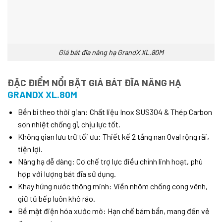
Giá bát đĩa nâng hạ GrandX XL.80M
ĐẶC ĐIỂM NỔI BẬT GIÁ BÁT ĐĨA NÂNG HẠ
GRANDX XL.80M
Bền bỉ theo thời gian: Chất liệu Inox SUS304 & Thép Carbon
sơn nhiệt chống gỉ, chịu lực tốt.
Không gian lưu trữ tối ưu: Thiết kế 2 tầng nan Oval rộng rãi,
tiện lợi.
Nâng hạ dễ dàng: Cơ chế trợ lực điều chỉnh linh hoạt, phù
hợp với lượng bát đĩa sử dụng.
Khay hứng nước thông minh: Viền nhôm chống cong vênh,
giữ tủ bếp luôn khô ráo.
Bề mặt điện hóa xước mờ: Hạn chế bám bẩn, mang đến vẻ