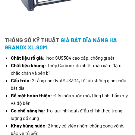
THÔNG SỐ KỸ THUẬT
GIÁ BÁT ĐĨA NÂNG HẠ
GRANDX XL.80M
Chất liệu rổ giá
: Inox SUS304 cao cấp, chống gỉ sét
Chất liệu khung
: Thép Carbon sơn nhiệt màu xám đậm,
chắc chắn và bền bỉ
Cấu trúc
: 2 tầng nan Oval SUS304, tối ưu không gian chứa
bát đĩa
Bề mặt hoàn thiện
: Điện hóa xước mờ, tăng tính thẩm mỹ
và độ bền
Cơ chế nâng hạ
: Trợ lực linh hoạt, điều chỉnh theo trọng
lượng đồ dùng
Khay hứng nước
: 2 khay có viền nhôm chống cong vênh,
bảo vệ tủ bếp