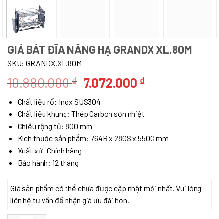
GIÁ BÁT ĐĨA NÂNG HẠ GRANDX XL.80M
SKU:
GRANDX.XL.80M
Giá
Giá
10.880.000
7.072.000
₫
₫
gốc
hiện
Chất liệu rổ: Inox SUS304
là:
tại
Chất liệu khung: Thép Carbon sơn nhiệt
10.880.000 ₫.
là:
Chiều rộng tủ: 800 mm
7.072.000 ₫.
Kích thước sản phẩm: 764R x 280S x 550C mm
Xuất xứ: Chính hãng
Bảo hành: 12 tháng
Giá sản phẩm có thể chưa được cập nhật mới nhất. Vui lòng
liên hệ tư vấn để nhận giá ưu đãi hơn.