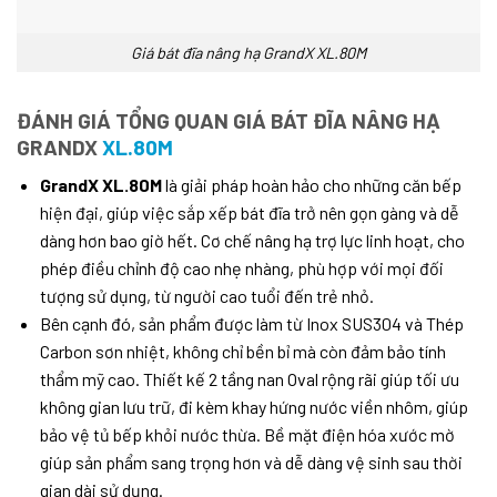
Giá bát đĩa nâng hạ GrandX XL.80M
ĐÁNH GIÁ TỔNG QUAN GIÁ BÁT ĐĨA NÂNG HẠ
GRANDX
XL.80M
GrandX XL.80M
là giải pháp hoàn hảo cho những căn bếp
hiện đại, giúp việc sắp xếp bát đĩa trở nên gọn gàng và dễ
dàng hơn bao giờ hết. Cơ chế nâng hạ trợ lực linh hoạt, cho
phép điều chỉnh độ cao nhẹ nhàng, phù hợp với mọi đối
tượng sử dụng, từ người cao tuổi đến trẻ nhỏ.
Bên cạnh đó, sản phẩm được làm từ Inox SUS304 và Thép
Carbon sơn nhiệt, không chỉ bền bỉ mà còn đảm bảo tính
thẩm mỹ cao. Thiết kế 2 tầng nan Oval rộng rãi giúp tối ưu
không gian lưu trữ, đi kèm khay hứng nước viền nhôm, giúp
bảo vệ tủ bếp khỏi nước thừa. Bề mặt điện hóa xước mờ
giúp sản phẩm sang trọng hơn và dễ dàng vệ sinh sau thời
gian dài sử dụng.