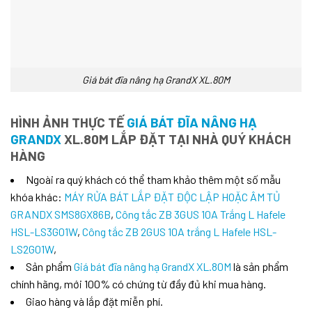
Giá bát đĩa nâng hạ GrandX XL.80M
HÌNH ẢNH THỰC TẾ
GIÁ BÁT ĐĨA NÂNG HẠ
GRANDX
XL.80M LẮP ĐẶT TẠI NHÀ QUÝ KHÁCH
HÀNG
Ngoài ra quý khách có thể tham khảo thêm một số mẫu
khóa khác:
MÁY RỬA BÁT LẮP ĐẶT ĐỘC LẬP HOẶC ÂM TỦ
GRANDX SMS8GX86B
,
Công tắc ZB 3GUS 10A Trắng L Hafele
HSL-LS3G01W
,
Công tắc ZB 2GUS 10A trắng L Hafele HSL-
LS2G01W
,
Sản phẩm
Giá bát đĩa nâng hạ GrandX XL.80M
là sản phẩm
chính hãng, mới 100% có chứng từ đầy đủ khi mua hàng.
Giao hàng và lắp đặt miễn phí.