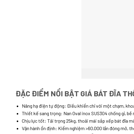
ĐẶC ĐIỂM NỔI BẬT GIÁ BÁT ĐĨA T
Nâng hạ điện tự động: Điều khiển chỉ với một chạm, khoả
Thiết kế sang trọng: Nan Oval inox SUS304 chống gỉ, bề 
Chịu lực tốt: Tải trọng 25kg, thoải mái sắp xếp bát đĩa mà
Vận hành ổn định: Kiểm nghiệm >60.000 lần đóng mở, thời 