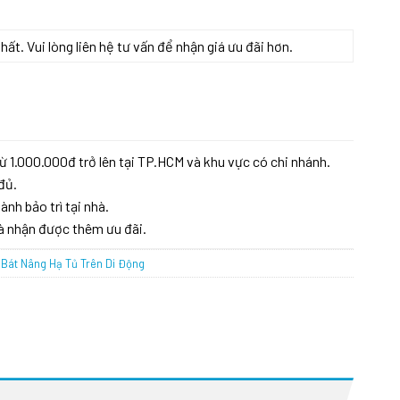
t. Vui lòng liên hệ tư vấn để nhận giá ưu đãi hơn.
ng
ừ 1.000.000đ trở lên tại TP.HCM và khu vực có chi nhánh.
đủ.
ành bảo trì tại nhà.
à nhận được thêm ưu đãi.
Bát Nâng Hạ Tủ Trên Di Động