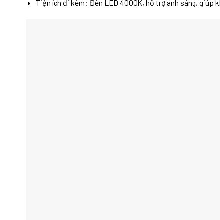
Tiện ích đi kèm: Đèn LED 4000K, hỗ trợ ánh sáng, giúp k