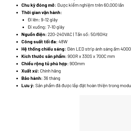
Chu kỳ đóng mở:
Được kiểm nghiệm trên 60.000 lần
Thời gian vận hành:
Đi lên: 9-12 giây
Đi xuống: 7-10 giây
Nguồn điện:
220-240VAC | Tần số: 50/60Hz
Công suất tối đa:
48W
Hệ thống chiếu sáng:
Đèn LED strip ánh sáng ấm 400
Kích thước sản phẩm:
900R x 330S x 700C mm
Chiều rộng tủ phù hợp:
900mm
Xuất xứ:
Chính hãng
Bảo hành:
36 tháng
Lưu ý:
Sản phẩm đã được lắp đặt hoàn thiện trong modu