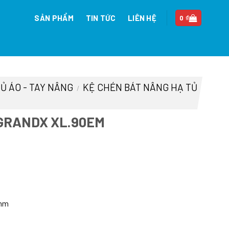
SẢN PHẨM
TIN TỨC
LIÊN HỆ
0
₫
TỦ ÁO - TAY NÂNG
KỆ CHÉN BÁT NÂNG HẠ TỦ
/
 GRANDX XL.90EM
iá
iện
i
.
:
 mm
6.172.000 ₫.