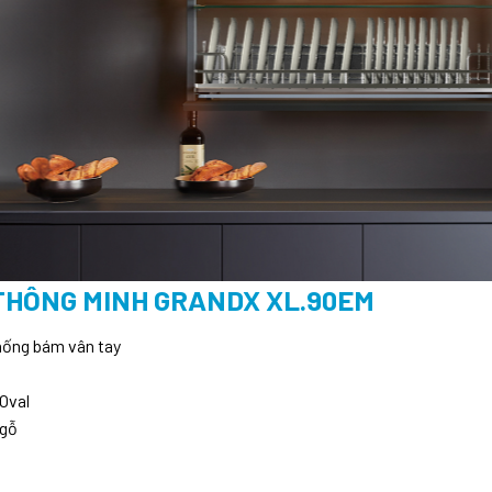
 THÔNG MINH GRANDX XL.90EM
hống bám vân tay
Oval
 gỗ