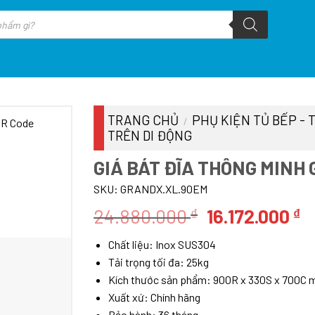
TRANG CHỦ
PHỤ KIỆN TỦ BẾP - 
/
TRÊN DI ĐỘNG
GIÁ BÁT ĐĨA THÔNG MINH
SKU:
GRANDX.XL.90EM
Giá
G
24.880.000
16.172.000
₫
₫
gốc
h
Chất liệu: Inox SUS304
là:
tạ
Tải trọng tối đa: 25kg
24.880.000 ₫
là
Kích thước sản phẩm: 900R x 330S x 700C
1
Xuất xứ: Chính hãng
Bảo hành: 36 tháng