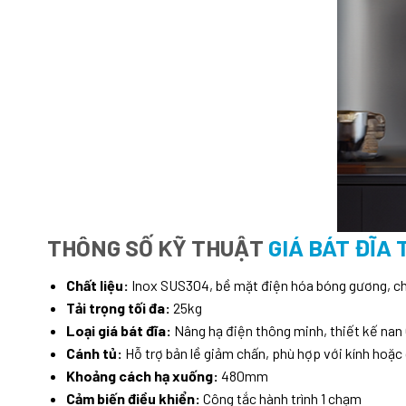
THÔNG SỐ KỸ THUẬT
GIÁ BÁT ĐĨA
Chất liệu:
Inox SUS304, bề mặt điện hóa bóng gương, c
Tải trọng tối đa:
25kg
Loại giá bát đĩa:
Nâng hạ điện thông minh, thiết kế nan 
Cánh tủ:
Hỗ trợ bản lề giảm chấn, phù hợp với kính hoặc
Khoảng cách hạ xuống:
480mm
Cảm biến điều khiển:
Công tắc hành trình 1 chạm