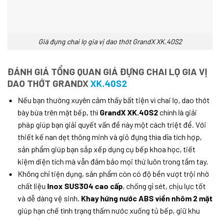
Giá đựng chai lọ gia vị dao thớt GrandX XK.40S2
ĐÁNH GIÁ TỔNG QUAN GIÁ ĐỰNG CHAI LỌ GIA VỊ
DAO THỚT GRANDX
XK.40S2
Nếu bạn thường xuyên cảm thấy bất tiện vì chai lọ, dao thớt
bày bừa trên mặt bếp, thì
GrandX XK.40S2
chính là giải
pháp giúp bạn giải quyết vấn đề này một cách triệt để. Với
thiết kế nan dẹt thông minh và giỏ đựng thìa dĩa tích hợp,
sản phẩm giúp bạn sắp xếp dụng cụ bếp khoa học, tiết
kiệm diện tích mà vẫn đảm bảo mọi thứ luôn trong tầm tay.
Không chỉ tiện dụng, sản phẩm còn có độ bền vượt trội nhờ
chất liệu
Inox SUS304 cao cấp
, chống gỉ sét, chịu lực tốt
và dễ dàng vệ sinh.
Khay hứng nước ABS viền nhôm 2 mặt
giúp hạn chế tình trạng thấm nước xuống tủ bếp, giữ khu