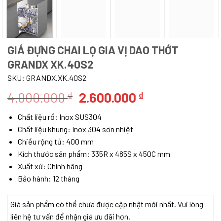
GIÁ ĐỰNG CHAI LỌ GIA VỊ DAO THỚT
GRANDX XK.40S2
SKU:
GRANDX.XK.40S2
Giá
Giá
4.000.000
2.600.000
₫
₫
gốc
hiện
Chất liệu rổ: Inox SUS304
là:
tại
Chất liệu khung: Inox 304 sơn nhiệt
4.000.000 ₫.
là:
Chiều rộng tủ: 400 mm
2.600.000 ₫.
Kích thước sản phẩm: 335R x 485S x 450C mm
Xuất xứ: Chính hãng
Bảo hành: 12 tháng
Giá sản phẩm có thể chưa được cập nhật mới nhất. Vui lòng
liên hệ tư vấn để nhận giá ưu đãi hơn.