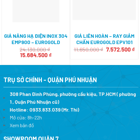
GIÁ NÂNG HẠ ĐIỆN INOX 304
GIÁ LIÊN HOÀN – RAY GIẢM
EMP900 – EUROGOLD
CHẤN EUROGOLD EPV101
(TRÁI)
Giá
Gi
24.130.000
₫
11.650.000
₫
7.572.500
₫
Giá
Giá
gốc
hi
15.684.500
₫
gốc
hiện
là:
tạ
là:
tại
11.650.000 ₫.
là
24.130.000 ₫.
là:
7.
15.684.500 ₫.
TRỤ SỞ CHÍNH - QUẬN PHÚ NHUẬN
308 Phan Đình Phùng, phường cầu kiệu, TP.HCM ( phường
1 , Quận Phú Nhuận cũ)
Hotline:
0933.833.039
(Mr. Thi)
Mở cửa: 8h-22h
Xem bản đồ
SHOWROOM QUẬN 7