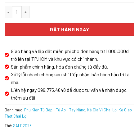
Giá đựng chai lọ gia vị dao thớt GrandX XK.40S2 số lượng
ĐẶT HÀNG NGAY
Giao hàng và lắp đặt miễn phí cho đơn hàng từ 1.000.000đ
trở lên tại TP.HCM và khu vực có chi nhánh.
Sản phẩm chính hãng, hóa đơn chứng từ đầy đủ.
Xử lý lỗi nhanh chóng sau khi tiếp nhận, bảo hành bảo trì tại
nhà.
Liên hệ ngay 096.775.4648 để được tư vấn và nhận được
thêm ưu đãi.
Danh mục:
Phụ Kiện Tủ Bếp - Tủ Áo - Tay Nâng
,
Kệ Gia Vị Chai Lọ
,
Kệ Giao
Thớt Chai Lọ
Thẻ:
SALE2026