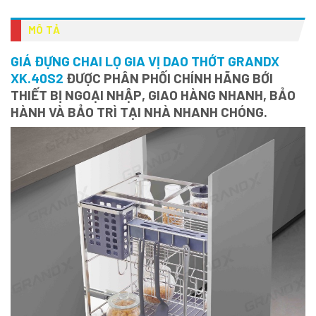
MÔ TẢ
GIÁ ĐỰNG CHAI LỌ GIA VỊ DAO THỚT GRANDX
XK.40S2
ĐƯỢC PHÂN PHỐI CHÍNH HÃNG BỚI
THIẾT BỊ NGOẠI NHẬP, GIAO HÀNG NHANH, BẢO
HÀNH VÀ BẢO TRÌ TẠI NHÀ NHANH CHÓNG.