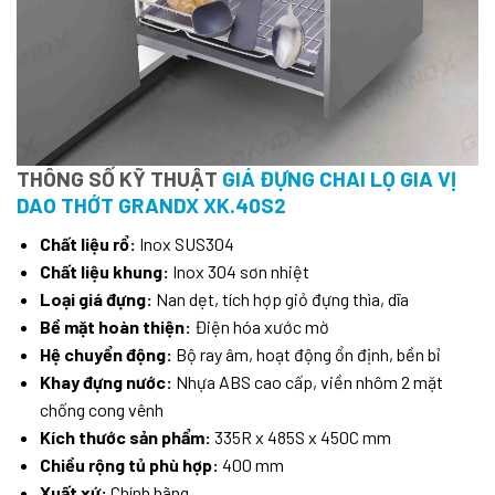
THÔNG SỐ KỸ THUẬT
GIÁ ĐỰNG CHAI LỌ GIA VỊ
DAO THỚT GRANDX XK.40S2
Chất liệu rổ:
Inox SUS304
Chất liệu khung:
Inox 304 sơn nhiệt
Loại giá đựng:
Nan dẹt, tích hợp giỏ đựng thìa, dĩa
Bề mặt hoàn thiện:
Điện hóa xước mờ
Hệ chuyển động:
Bộ ray âm, hoạt động ổn định, bền bỉ
Khay đựng nước:
Nhựa ABS cao cấp, viền nhôm 2 mặt
chống cong vênh
Kích thước sản phẩm:
335R x 485S x 450C mm
Chiều rộng tủ phù hợp:
400 mm
Xuất xứ:
Chính hãng