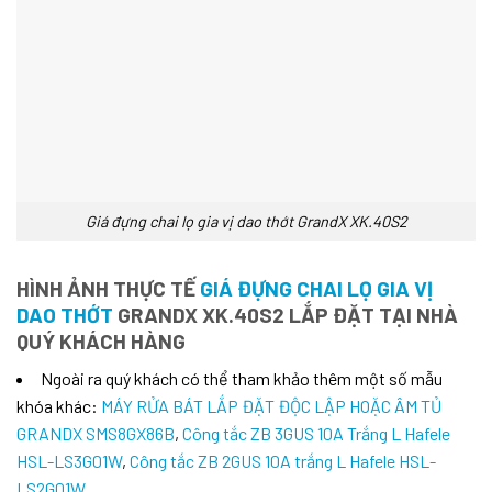
Giá đựng chai lọ gia vị dao thớt GrandX XK.40S2
HÌNH ẢNH THỰC TẾ
GIÁ ĐỰNG CHAI LỌ GIA VỊ
DAO THỚT
GRANDX XK.40S2 LẮP ĐẶT TẠI NHÀ
QUÝ KHÁCH HÀNG
Ngoài ra quý khách có thể tham khảo thêm một số mẫu
khóa khác:
MÁY RỬA BÁT LẮP ĐẶT ĐỘC LẬP HOẶC ÂM TỦ
GRANDX SMS8GX86B
,
Công tắc ZB 3GUS 10A Trắng L Hafele
HSL-LS3G01W
,
Công tắc ZB 2GUS 10A trắng L Hafele HSL-
LS2G01W
,