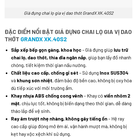
Giá đựng chai lọ gia vị dao thớt GrandX XK.40S2
ĐẶC ĐIỂM NỔI BẬT GIÁ ĐỰNG CHAI LỌ GIA VỊ DAO
THỚT
GRANDX XK.40S2
Sắp xếp bếp gọn gàng, khoa học
– Giá đựng giúp
lưu trữ
chai lọ, dao thớt, thìa dĩa ngăn nắp
, giúp bạn lấy đồ nhanh
chóng, tiết kiệm thời gian nấu nướng.
Chất liệu cao cấp, chống gỉ sét
– Sử dụng
Inox SUS304
và
khung sơn nhiệt
, đảm bảo độ bền cao, không bị oxy hóa
dù tiếp xúc với môi trường ẩm.
Khay nhựa ABS chống cong vênh
– Khay có
viền nhôm 2
mặt
, chịu lực tốt, không bị biến dạng theo thời gian, dễ dàng
tháo lắp để vệ sinh.
Ray âm trượt nhẹ nhàng, không gây tiếng ồn
– Hệ ray
cao cấp giúp đóng mở êm ái, vận hành mượt mà, không bị
kẹt hay xộc xệch khi sử dụng.