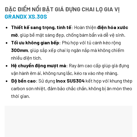
ĐẶC ĐIỂM NỔI BẬT GIÁ ĐỰNG CHAI LỌ GIA VỊ
GRANDX XS.30S
Thiết kế sang trọng, tinh tế
: Hoàn thiện
điện hóa xước
mờ
, giúp bề mặt sáng đẹp, chống bám bẩn và dễ vệ sinh.
Tối ưu không gian bếp
: Phù hợp với tủ cánh kéo rộng
300mm
, giúp sắp xếp chai lọ ngăn nắp mà không chiếm
nhiều diện tích.
Hệ chuyển động mượt mà
: Ray âm cao cấp giúp giá đựng
vận hành êm ái, không rung lắc, kéo ra vào nhẹ nhàng.
Độ bền cao
: Sử dụng
Inox SUS304
kết hợp với khung thép
carbon sơn nhiệt, đảm bảo chắc chắn, không bị ăn mòn theo
thời gian.