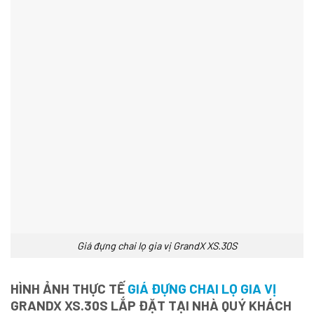
Giá đựng chai lọ gia vị GrandX XS.30S
HÌNH ẢNH THỰC TẾ
GIÁ ĐỰNG CHAI LỌ GIA VỊ
GRANDX XS.30S LẮP ĐẶT TẠI NHÀ QUÝ KHÁCH