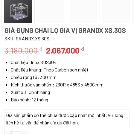
GIÁ ĐỰNG CHAI LỌ GIA VỊ GRANDX XS.30S
SKU:
GRANDX.XS.30S
Giá
Giá
3.180.000
2.067.000
₫
₫
gốc
hiện
Chất liệu: Inox SUS304
là:
tại
Chất liệu khung: Thép Carbon sơn nhiệt
3.180.000 ₫.
là:
Chiều rộng tủ: 300 mm
2.067.000 ₫.
Kích thước sản phẩm: 230R x 485S x 450C mm
Xuất xứ: Chính hãng
Bảo hành: 12 tháng
Giá sản phẩm có thể chưa được cập nhật mới nhất. Vui lòng
liên hệ tư vấn để nhận giá ưu đãi hơn.