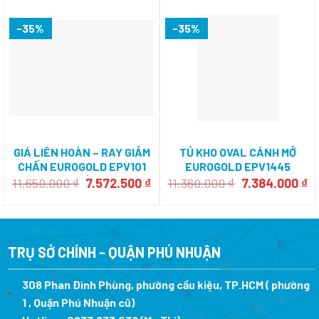
-35%
-35%
GIÁ LIÊN HOÀN – RAY GIẢM
TỦ KHO OVAL CÁNH MỞ
CHẤN EUROGOLD EPV101
EUROGOLD EPV1445
(TRÁI)
Giá
Giá
Giá
Gi
11.650.000
₫
7.572.500
₫
11.360.000
₫
7.384.000
₫
gốc
hiện
gốc
hi
là:
tại
là:
tạ
11.650.000 ₫.
là:
11.360.000 ₫.
là
7.572.500 ₫.
7.
TRỤ SỞ CHÍNH - QUẬN PHÚ NHUẬN
308 Phan Đình Phùng, phường cầu kiệu, TP.HCM ( phường
1 , Quận Phú Nhuận cũ)