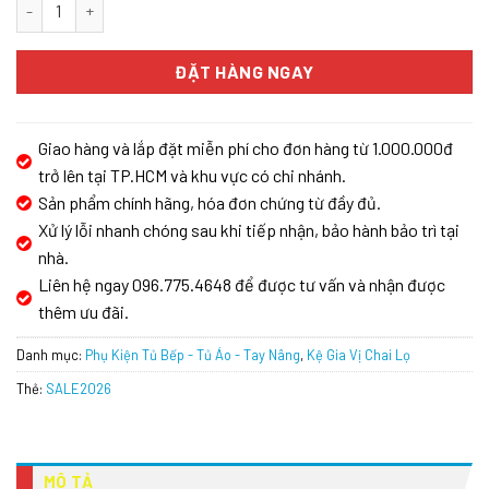
Giá đựng chai lọ gia vị GrandX XS.30S số lượng
ĐẶT HÀNG NGAY
Giao hàng và lắp đặt miễn phí cho đơn hàng từ 1.000.000đ
trở lên tại TP.HCM và khu vực có chi nhánh.
Sản phẩm chính hãng, hóa đơn chứng từ đầy đủ.
Xử lý lỗi nhanh chóng sau khi tiếp nhận, bảo hành bảo trì tại
nhà.
Liên hệ ngay 096.775.4648 để được tư vấn và nhận được
thêm ưu đãi.
Danh mục:
Phụ Kiện Tủ Bếp - Tủ Áo - Tay Nâng
,
Kệ Gia Vị Chai Lọ
Thẻ:
SALE2026
MÔ TẢ