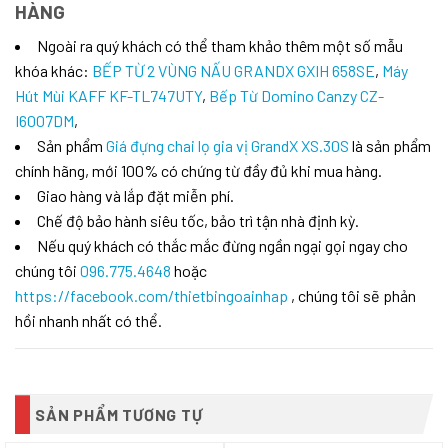
HÀNG
Ngoài ra quý khách có thể tham khảo thêm một số mẫu
khóa khác:
BẾP TỪ 2 VÙNG NẤU GRANDX GXIH 658SE
,
Máy
Hút Mùi KAFF KF-TL747UTY
,
Bếp Từ Domino Canzy CZ-
I6007DM
,
Sản phẩm
Giá đựng chai lọ gia vị GrandX XS.30S
là sản phẩm
chính hãng, mới 100% có chứng từ đầy đủ khi mua hàng.
Giao hàng và lắp đặt miễn phí.
Chế độ bảo hành siêu tốc, bảo trì tận nhà định kỳ.
Nếu quý khách có thắc mắc đừng ngần ngại gọi ngay cho
chúng tôi
096.775.4648
hoặc
https://facebook.com/thietbingoainhap
, chúng tôi sẽ phản
hồi nhanh nhất có thể.
SẢN PHẨM TƯƠNG TỰ