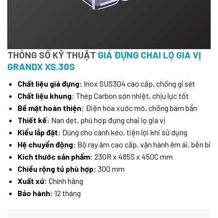
THÔNG SỐ KỸ THUẬT
GIÁ ĐỰNG CHAI LỌ GIA VỊ
GRANDX XS.30S
Chất liệu giá đựng
: Inox SUS304 cao cấp, chống gỉ sét
Chất liệu khung
: Thép Carbon sơn nhiệt, chịu lực tốt
Bề mặt hoàn thiện
: Điện hóa xước mờ, chống bám bẩn
Thiết kế
: Nan dẹt, phù hợp đựng chai lọ gia vị
Kiểu lắp đặt
: Dùng cho cánh kéo, tiện lợi khi sử dụng
Hệ chuyển động
: Bộ ray âm cao cấp, vận hành êm ái, bền bỉ
Kích thước sản phẩm
: 230R x 485S x 450C mm
Chiều rộng tủ phù hợp
: 300 mm
Xuất xứ
: Chính hãng
Bảo hành
: 12 tháng