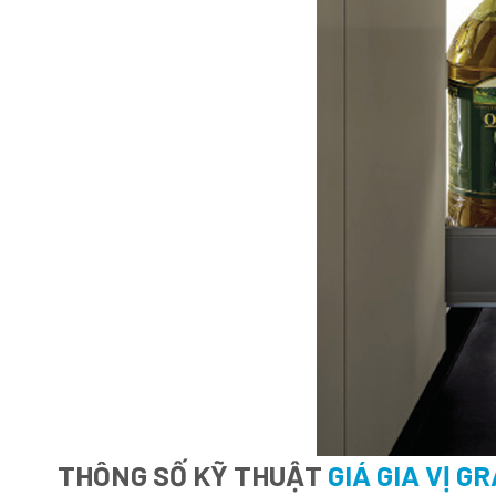
THÔNG SỐ KỸ THUẬT
GIÁ GIA VỊ G