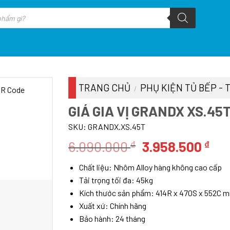
TRANG CHỦ
PHỤ KIỆN TỦ BẾP - 
/
GIÁ GIA VỊ GRANDX XS.45
SKU:
GRANDX.XS.45T
Giá
Giá
6.090.000
3.958.500
₫
₫
gốc
hiệ
Chất liệu: Nhôm Alloy hàng không cao cấp
là:
tại
Tải trọng tối đa: 45kg
6.090.000 ₫.
là:
Kích thước sản phẩm: 414R x 470S x 552C 
3.9
Xuất xứ: Chính hãng
Bảo hành: 24 tháng