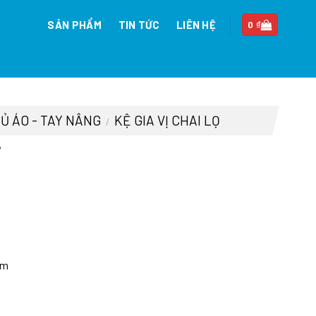
SẢN PHẨM
TIN TỨC
LIÊN HỆ
0
₫
TỦ ÁO - TAY NÂNG
KỆ GIA VỊ CHAI LỌ
/
T
n
mm
58.500 ₫.