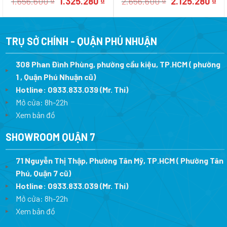
Giá
Giá
Giá
Gi
1.656.600
₫
1.325.280
₫
2.656.600
₫
2.125.280
₫
gốc
hiện
gốc
hi
là:
tại
là:
tại
1.656.600 ₫.
là:
2.656.600 ₫.
là:
1.325.280 ₫.
2.
TRỤ SỞ CHÍNH - QUẬN PHÚ NHUẬN
308 Phan Đình Phùng, phường cầu kiệu, TP.HCM ( phường
1 , Quận Phú Nhuận cũ)
Hotline:
0933.833.039
(Mr. Thi)
Mở cửa: 8h-22h
Xem bản đồ
SHOWROOM QUẬN 7
71 Nguyễn Thị Thập, Phường Tân Mỹ, TP.HCM ( Phường Tân
Phú, Quận 7 cũ)
Hotline:
0933.833.039
(Mr. Thi
)
Mở cửa: 8h-22h
Xem bản đồ