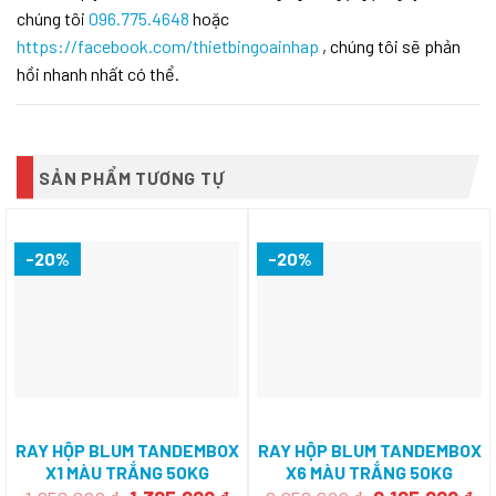
chúng tôi
096.775.4648
hoặc
https://facebook.com/thietbingoainhap
, chúng tôi sẽ phản
hồi nhanh nhất có thể.
SẢN PHẨM TƯƠNG TỰ
-20%
-20%
RAY HỘP BLUM TANDEMBOX
RAY HỘP BLUM TANDEMBOX
X1 MÀU TRẮNG 50KG
X6 MÀU TRẮNG 50KG
551.23.750
551.24.750