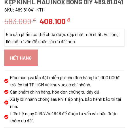
KẸP KÍNH L MÀU INOX BÓNG DIY 489.81.041
SKU:
489.81.041-KTH
Giá
Giá
583.000
408.100
₫
₫
gốc
hiện
Giá sản phẩm có thể chưa được cập nhật mới nhất. Vui lòng
là:
tại
liên hệ tư vấn để nhận giá ưu đãi hơn.
583.000 ₫.
là:
408.100 ₫.
HẾT HÀNG
Giao hàng và lắp đặt miễn phí cho đơn hàng từ 1.000.000đ
trở lên tại TP.HCM và khu vực có chi nhánh.
Sản phẩm chính hãng, hóa đơn chứng từ đầy đủ.
Xử lý lỗi nhanh chóng sau khi tiếp nhận, bảo hành bảo trì tại
nhà.
Liên hệ ngay 096.775.4648 để được tư vấn và nhận được
thêm ưu đãi.