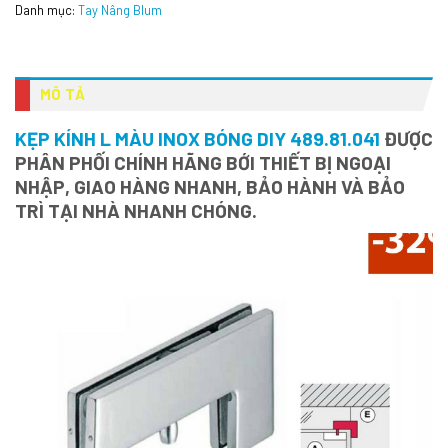
Danh mục:
Tay Nâng Blum
MÔ TẢ
KẸP KÍNH L MÀU INOX BÓNG DIY 489.81.041
ĐƯỢC
PHÂN PHỐI CHÍNH HÃNG BỚI THIẾT BỊ NGOẠI
NHẬP, GIAO HÀNG NHANH, BẢO HÀNH VÀ BẢO
TRÌ TẠI NHÀ NHANH CHÓNG.