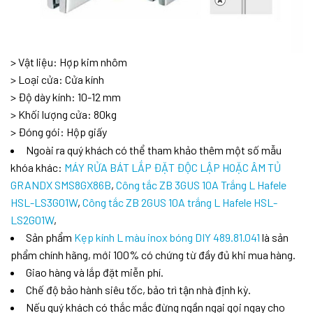
> Vật liệu: Hợp kim nhôm
> Loại cửa: Cửa kính
> Độ dày kính: 10-12 mm
> Khối lượng cửa: 80kg
> Đóng gói: Hộp giấy
Ngoài ra quý khách có thể tham khảo thêm một số mẫu
khóa khác:
MÁY RỬA BÁT LẮP ĐẶT ĐỘC LẬP HOẶC ÂM TỦ
GRANDX SMS8GX86B
,
Công tắc ZB 3GUS 10A Trắng L Hafele
HSL-LS3G01W
,
Công tắc ZB 2GUS 10A trắng L Hafele HSL-
LS2G01W
,
Sản phẩm
Kẹp kính L màu inox bóng DIY 489.81.041
là sản
phẩm chính hãng, mới 100% có chứng từ đầy đủ khi mua hàng.
Giao hàng và lắp đặt miễn phí.
Chế độ bảo hành siêu tốc, bảo trì tận nhà định kỳ.
Nếu quý khách có thắc mắc đừng ngần ngại gọi ngay cho