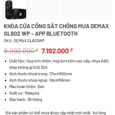
KHÓA CỬA CỔNG SẮT CHỐNG MƯA DEMAX
SL602 WP – APP BLUETOOTH
SKU:
DEMAX.SL602WP
Giá
Giá
8.990.000
7.192.000
₫
₫
gốc
hiện
Chất liệu: Hợp kim nhôm, hợp kim kẽm cao cấp, nhựa ABS,
là:
tại
thép không gỉ SUS 304
8.990.000 ₫.
là:
Kích thước khoá trong: 174xH100mm
7.192.000 ₫.
Kích thước khoá ngoài: 59xH156mm
Màu hoàn thiện: Đen
Xuất xứ: Malaysia
Bảo hành: 36 tháng
Giá sản phẩm có thể chưa được cập nhật mới nhất. Vui lòng