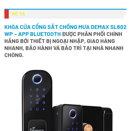
MÔ TẢ
KHÓA CỬA CỔNG SẮT CHỐNG MƯA DEMAX SL602
WP – APP BLUETOOTH
ĐƯỢC PHÂN PHỐI CHÍNH
HÃNG BỚI THIẾT BỊ NGOẠI NHẬP, GIAO HÀNG
NHANH, BẢO HÀNH VÀ BẢO TRÌ TẠI NHÀ NHANH
CHÓNG.