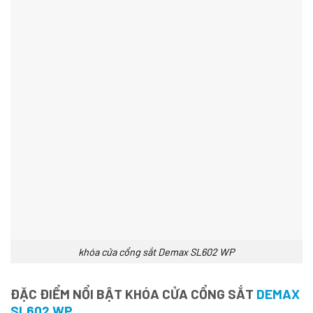
khóa cửa cổng sắt Demax SL602 WP
ĐẶC ĐIỂM NỔI BẬT KHÓA CỬA CỔNG SẮT
DEMAX
SL602 WP