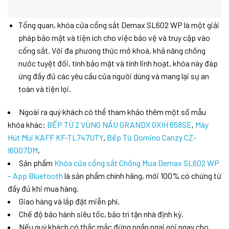
Tổng quan, khóa cửa cổng sắt Demax SL602 WP là một giải
pháp bảo mật và tiện ích cho việc bảo vệ và truy cập vào
cổng sắt. Với đa phương thức mở khoá, khả năng chống
nước tuyệt đối, tính bảo mật và tính linh hoạt, khóa này đáp
ứng đầy đủ các yêu cầu của người dùng và mang lại sự an
toàn và tiện lợi.
Ngoài ra quý khách có thể tham khảo thêm một số mẫu
khóa khác:
BẾP TỪ 2 VÙNG NẤU GRANDX GXIH 658SE
,
Máy
Hút Mùi KAFF KF-TL747UTY
,
Bếp Từ Domino Canzy CZ-
I6007DM
,
Sản phẩm
Khóa cửa cổng sắt Chống Mưa Demax SL602 WP
– App Bluetooth
là sản phẩm chính hãng, mới 100% có chứng từ
đầy đủ khi mua hàng.
Giao hàng và lắp đặt miễn phí.
Chế độ bảo hành siêu tốc, bảo trì tận nhà định kỳ.
Nếu quý khách có thắc mắc đừng ngần ngại gọi ngay cho