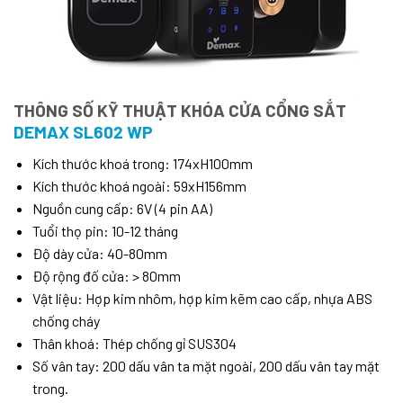
THÔNG SỐ KỸ THUẬT KHÓA CỬA CỔNG SẮT
DEMAX SL602 WP
Kích thước khoá trong: 174xH100mm
Kích thước khoá ngoài: 59xH156mm
Nguồn cung cấp: 6V (4 pin AA)
Tuổi thọ pin: 10-12 tháng
Độ dày cửa: 40-80mm
Độ rộng đố cửa: > 80mm
Vật liệu: Hợp kim nhôm, hợp kim kẽm cao cấp, nhựa ABS
chống cháy
Thân khoá: Thép chống gỉ SUS304
Số vân tay: 200 dấu vân ta mặt ngoài, 200 dấu vân tay mặt
trong.