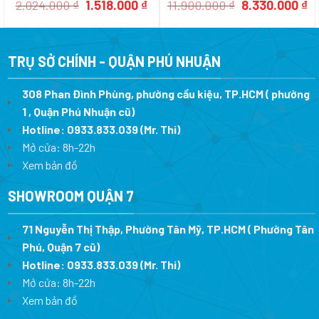
482.01.948
Giá
Giá
Giá
Gi
2.024.000
₫
1.518.000
₫
11.900.000
₫
8.330.000
₫
gốc
hiện
gốc
h
là:
tại
là:
tạ
2.024.000 ₫.
là:
11.900.000 ₫.
là
1.518.000 ₫.
8.
TRỤ SỞ CHÍNH - QUẬN PHÚ NHUẬN
308 Phan Đình Phùng, phường cầu kiệu, TP.HCM ( phường
1 , Quận Phú Nhuận cũ)
Hotline:
0933.833.039
(Mr. Thi)
Mở cửa: 8h-22h
Xem bản đồ
SHOWROOM QUẬN 7
71 Nguyễn Thị Thập, Phường Tân Mỹ, TP.HCM ( Phường Tân
Phú, Quận 7 cũ)
Hotline:
0933.833.039
(Mr. Thi
)
Mở cửa: 8h-22h
Xem bản đồ