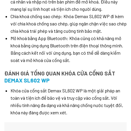
cá nhân và nhập nó trên bàn phím để mở khoá. Điều này
mang lại sự linh hoạt và tiện ích cho người dùng.
Chìa khoá chống sao chép: Khóa Demax SL602 WP đi kèm
với chìa khoá chống sao chép, giúp ngăn chặn việc sao chép
chìa khoá trái phép và tăng cường tính bảo mật.
Mở khoá bằng App Bluetooth: Khóa cũng có khả năng mở
khoá bằng ứng dụng Bluetooth trên điện thoại thông minh.
Bằng cách kết nối với ứng dụng, bạn có thể dễ dàng kiểm
soát và mở khoá cửa cổng sắt.
ĐÁNH GIÁ TỔNG QUAN KHÓA CỬA CỔNG SẮT
DEMAX SL602 WP
Khóa cửa cổng sắt Demax SL602 WP là một giải pháp an
toàn và tiện ích để bảo vệ và truy cập vào cổng sắt. Với
nhiều tính năng đa dạng và khả năng chống nước tuyệt đối,
khóa này đáng được xem xét.