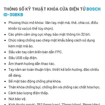
THÔNG SỐ KỸ THUẬT KHÓA CỬA ĐIỆN TỬ
BOSCH
ID-30BKB
Phương thức mở khóa: Vân tay, mật mã, thẻ, chìa cơ, điều
khiển từ xa (có thể tùy chọn).
Các phím cảm ứng cực nhạy, bảo mật thông tin 32 bit.
Chức năng chống sao chép mật khẩu bằng cách sử dụng
kèm mật mã ảo.
Đầu vân tay cảm biến bán dẫn FPC.
Đầu USB cấp điện.
Âm thanh hướng dẫn thao tác.
Tay nắm an toàn thuận tiện, thiết kế bốn hướng, đảo chiều
dễ dàng.
Bề mặt báo động chống phá khóa.
Thân khóa chống bụi, chống ẩm và chống các chất hóa học.
Cảnh báo lượng điện thấp.
Nút bảo vệ.
Kích thước ngoài: 352.5mm (cao), 72mm (rộng), 19mm (dày).