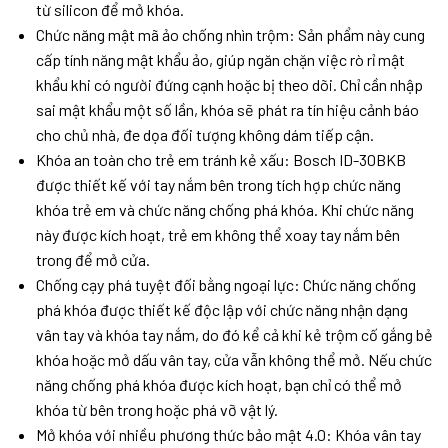
từ silicon để mở khóa.
Chức năng mật mã ảo chống nhìn trộm: Sản phẩm này cung
cấp tính năng mật khẩu ảo, giúp ngăn chặn việc rò rỉ mật
khẩu khi có người đứng cạnh hoặc bị theo dõi. Chỉ cần nhập
sai mật khẩu một số lần, khóa sẽ phát ra tín hiệu cảnh báo
cho chủ nhà, đe dọa đối tượng không dám tiếp cận.
Khóa an toàn cho trẻ em tránh kẻ xấu: Bosch ID-30BKB
được thiết kế với tay nắm bên trong tích hợp chức năng
khóa trẻ em và chức năng chống phá khóa. Khi chức năng
này được kích hoạt, trẻ em không thể xoay tay nắm bên
trong để mở cửa.
Chống cạy phá tuyệt đối bằng ngoại lực: Chức năng chống
phá khóa được thiết kế độc lập với chức năng nhận dạng
vân tay và khóa tay nắm, do đó kể cả khi kẻ trộm cố gắng bẻ
khóa hoặc mở dấu vân tay, cửa vẫn không thể mở. Nếu chức
năng chống phá khóa được kích hoạt, bạn chỉ có thể mở
khóa từ bên trong hoặc phá vỡ vật lý.
Mở khóa với nhiều phương thức bảo mật 4.0: Khóa vân tay