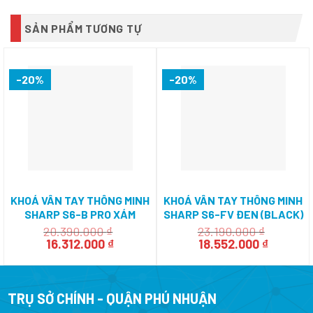
SẢN PHẨM TƯƠNG TỰ
-20%
-20%
KHOÁ VÂN TAY THÔNG MINH
KHOÁ VÂN TAY THÔNG MINH
SHARP S6-B PRO XÁM
SHARP S6-FV ĐEN (BLACK)
(GRAY)
20.390.000
₫
23.190.000
₫
Giá
Giá
Giá
Giá
16.312.000
₫
18.552.000
₫
gốc
hiện
gốc
hiện
là:
tại
là:
tại
20.390.000 ₫.
là:
23.190.000 ₫.
là:
16.312.000 ₫.
18.552.0
TRỤ SỞ CHÍNH - QUẬN PHÚ NHUẬN