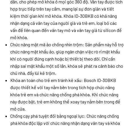
dẫn, cho phép mở khóa ở mọi góc 360 độ. Vân tay được tích
hợp trực tiếp trên tay cầm, mang lại sự đơn giản và tiết
kiệm thời gian khi mở khóa. Khóa ID-30BKB có khả năng
nhận dạng cả vân tay của người già và trẻ em, loại bỏ các
vấn đề liên quan đến vân tay mờ và vân tay giả từ silicon để
mở khóa.
Chức năng mật mã ảo chống nhìn trộm: Sản phẩm này hỗ trợ
chức năng mật khẩu ảo, giúp ngăn chặn việc rò rỉ mật khẩu
khi có người đứng cạnh hoặc bị thiết bị theo dõi. Chỉ cần
nhập sai mật khẩu một số lần, khóa sẽ phát ra cảnh báo cho
chủ nhà, đẩy lùi kẻ trộm.
Khóa an toàn cho trẻ em tránh kẻ xấu: Bosch ID-30BKB
được thiết kế với tay nắm bên trong tích hợp chức năng
khóa trẻ em và chức năng chống phá khóa. Khi chức năng
này được bật, trẻ em không thể xoay tay nắm bên trong để
mở cửa.
Chống cạy phá tuyệt đối bằng ngoại lực: Chức năng chống
phá khóa độc lập với chức năng nhận dạng vân tay và khóa