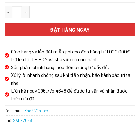
KHÓA CỬA ĐIỆN TỬ BOSCH ID-30BKB MÀU ĐEN số lượng
ĐẶT HÀNG NGAY
Giao hàng và lắp đặt miễn phí cho đơn hàng từ 1.000.000đ
trở lên tại TP.HCM và khu vực có chi nhánh.
Sản phẩm chính hãng, hóa đơn chứng từ đầy đủ.
Xử lý lỗi nhanh chóng sau khi tiếp nhận, bảo hành bảo trì tại
nhà.
Liên hệ ngay 096.775.4648 để được tư vấn và nhận được
thêm ưu đãi.
Danh mục:
Khoá Vân Tay
Thẻ:
SALE2026