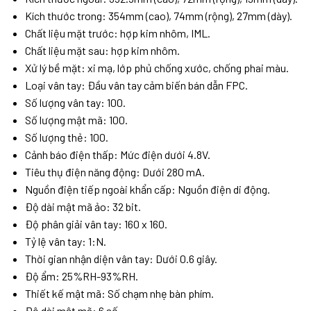
Kích thước trong: 354mm (cao), 74mm (rộng), 27mm (dày).
Chất liệu mặt trước: hợp kim nhôm, IML.
Chất liệu mặt sau: hợp kim nhôm.
Xử lý bề mặt: xi mạ, lớp phủ chống xước, chống phai màu.
Loại vân tay: Đầu vân tay cảm biến bán dẫn FPC.
Số lượng vân tay: 100.
Số lượng mật mã: 100.
Số lượng thẻ: 100.
Cảnh báo điện thấp: Mức điện dưới 4.8V.
Tiêu thụ điện năng động: Dưới 280 mA.
Nguồn điện tiếp ngoài khẩn cấp: Nguồn điện di động.
Độ dài mật mã ảo: 32 bit.
Độ phân giải vân tay: 160 x 160.
Tỷ lệ vân tay: 1:N.
Thời gian nhận diện vân tay: Dưới 0.6 giây.
Độ ẩm: 25%RH-93%RH.
Thiết kế mật mã: Số chạm nhẹ bàn phím.
Độ dài mật mã: 6 số.