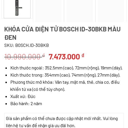
KHÓA CỬA ĐIỆN TỬ BOSCH ID-30BKB MÀU
ĐEN
SKU:
BOSCH.ID-30BKB
Giá
Giá
10.990.000
7.473.000
₫
₫
gốc
hiện
Kích thước ngoài: 352.5mm (cao), 72mm (rộng), 19mm (dày).
là:
tại
Kích thước trong: 354mm (cao), 74mm (rộng), 27mm (dày).
10.990.000 ₫.
là:
Phương thức mở khóa: Vân tay, mật mã, thẻ, chìa cơ, điều
7.473.000 ₫.
khiển từ xa (có thể tùy chọn).
Xuất xứ: Đức
Bảo hành: 2 năm
Giá sản phẩm có thể chưa được cập nhật mới nhất. Vui lòng
liên hệ tư vấn để nhận giá ưu đãi hơn.