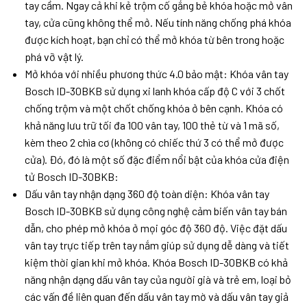
tay cầm. Ngay cả khi kẻ trộm cố gắng bẻ khóa hoặc mở vân
tay, cửa cũng không thể mở. Nếu tính năng chống phá khóa
được kích hoạt, bạn chỉ có thể mở khóa từ bên trong hoặc
phá vỡ vật lý.
Mở khóa với nhiều phương thức 4.0 bảo mật: Khóa vân tay
Bosch ID-30BKB sử dụng xi lanh khóa cấp độ C với 3 chốt
chống trộm và một chốt chống khóa ở bên cạnh. Khóa có
khả năng lưu trữ tối đa 100 vân tay, 100 thẻ từ và 1 mã số,
kèm theo 2 chìa cơ (không có chiếc thứ 3 có thể mở được
cửa). Đó, đó là một số đặc điểm nổi bật của khóa cửa điện
tử Bosch ID-30BKB:
Dấu vân tay nhận dạng 360 độ toàn diện: Khóa vân tay
Bosch ID-30BKB sử dụng công nghệ cảm biến vân tay bán
dẫn, cho phép mở khóa ở mọi góc độ 360 độ. Việc đặt dấu
vân tay trực tiếp trên tay nắm giúp sử dụng dễ dàng và tiết
kiệm thời gian khi mở khóa. Khóa Bosch ID-30BKB có khả
năng nhận dạng dấu vân tay của người già và trẻ em, loại bỏ
các vấn đề liên quan đến dấu vân tay mờ và dấu vân tay giả