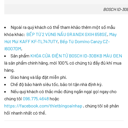
BOSCH ID-30
Ngoài ra quý khách có thể tham khảo thêm một số mẫu
khóa khác:
BẾP TỪ 2 VÙNG NẤU GRANDX GXIH 658SE
,
Máy
Hút Mùi KAFF KF-TL747UTY
,
Bếp Từ Domino Canzy CZ-
I6007DM
,
Sản phẩm
KHÓA CỬA ĐIỆN TỬ BOSCH ID-30BKB MÀU ĐEN
là sản phẩm chính hãng, mới 100% có chứng từ đầy đủ khi mua
hàng.
Giao hàng và lắp đặt miễn phí.
Chế độ bảo hành siêu tốc, bảo trì tận nhà định kỳ.
Nếu quý khách có thắc mắc đừng ngần ngại gọi ngay cho
chúng tôi
096.775.4648
hoặc
https://facebook.com/thietbingoainhap
, chúng tôi sẽ phản
hồi nhanh nhất có thể.