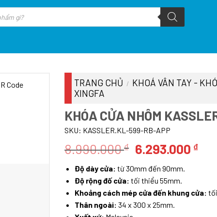
TRANG CHỦ
KHOÁ VÂN TAY - KHÓ
/
XINGFA
KHÓA CỬA NHÔM KASSLER
SKU:
KASSLER.KL-599-RB-APP
Giá
Giá
8.990.000
6.293.000
₫
₫
gốc
hiệ
Độ dày cửa:
từ 30mm đến 90mm.
là:
tại
Độ rộng đố cửa:
tối thiểu 55mm.
8.990.000 ₫.
là:
Khoảng cách mép cửa đến khung cửa:
tố
6.2
Thân ngoài:
34 x 300 x 25mm.
Xuất xứ:
Malaysia