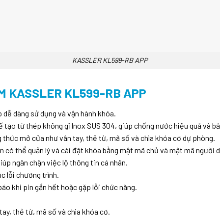
KASSLER KL599-RB APP
M KASSLER KL599-RB APP
p dễ dàng sử dụng và vận hành khóa.
ế tạo từ thép không gỉ Inox SUS 304, giúp chống nước hiệu quả và b
thức mở cửa như vân tay, thẻ từ, mã số và chìa khóa cơ dự phòng.
 có thể quản lý và cài đặt khóa bằng mật mã chủ và mật mã người 
úp ngăn chặn việc lộ thông tin cá nhân.
 lỗi chương trình.
áo khi pin gần hết hoặc gặp lỗi chức năng.
y, thẻ từ, mã số và chìa khóa cơ.