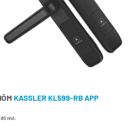
NHÔM
KASSLER KL599-RB APP
 đố nhỏ.