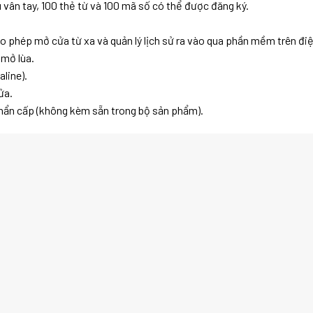
u vân tay, 100 thẻ từ và 100 mã số có thể được đăng ký.
 phép mở cửa từ xa và quản lý lịch sử ra vào qua phần mềm trên điệ
 mở lùa.
line).
ửa.
hẩn cấp (không kèm sẵn trong bộ sản phẩm).