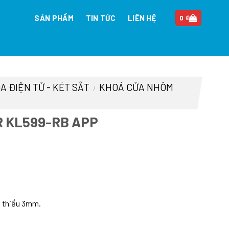
SẢN PHẨM
TIN TỨC
LIÊN HỆ
0
₫
A ĐIỆN TỬ - KÉT SẮT
KHOÁ CỬA NHÔM
/
 KL599-RB APP
n
i thiểu 3mm.
93.000 ₫.