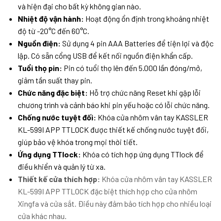
và hiện đại cho bất kỳ không gian nào.
Nhiệt độ vận hành:
Hoạt động ổn định trong khoảng nhiệt
độ từ -20°C đến 60°C.
Nguồn điện:
Sử dụng 4 pin AAA Batteries để tiện lợi và độc
lập. Có sẵn cổng USB để kết nối nguồn điện khẩn cấp.
Tuổi thọ pin:
Pin có tuổi thọ lên đến 5.000 lần đóng/mở,
giảm tần suất thay pin.
Chức năng đặc biệt:
Hỗ trợ chức năng Reset khi gặp lỗi
chương trình và cảnh báo khi pin yếu hoặc có lỗi chức năng.
Chống nước tuyệt đối:
Khóa cửa nhôm vân tay KASSLER
KL-599I APP TTLOCK được thiết kế chống nước tuyệt đối,
giúp bảo vệ khóa trong mọi thời tiết.
Ứng dụng TTlock:
Khóa có tích hợp ứng dụng TTlock để
điều khiển và quản lý từ xa.
Thiết kế cửa thích hợp:
Khóa cửa nhôm vân tay KASSLER
KL-599I APP TTLOCK đặc biệt thích hợp cho cửa nhôm
Xingfa và cửa sắt. Điều này đảm bảo tích hợp cho nhiều loại
cửa khác nhau.