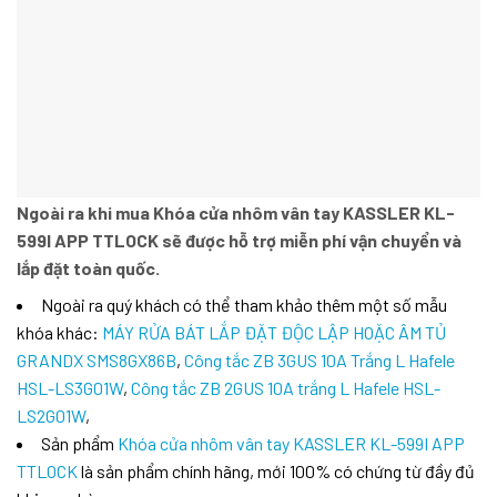
Ngoài ra khi mua Khóa cửa nhôm vân tay KASSLER KL-
599I APP TTLOCK sẽ được hỗ trợ miễn phí vận chuyển và
lắp đặt toàn quốc.
Ngoài ra quý khách có thể tham khảo thêm một số mẫu
khóa khác:
MÁY RỬA BÁT LẮP ĐẶT ĐỘC LẬP HOẶC ÂM TỦ
GRANDX SMS8GX86B
,
Công tắc ZB 3GUS 10A Trắng L Hafele
HSL-LS3G01W
,
Công tắc ZB 2GUS 10A trắng L Hafele HSL-
LS2G01W
,
Sản phẩm
Khóa cửa nhôm vân tay KASSLER KL-599I APP
TTLOCK
là sản phẩm chính hãng, mới 100% có chứng từ đầy đủ