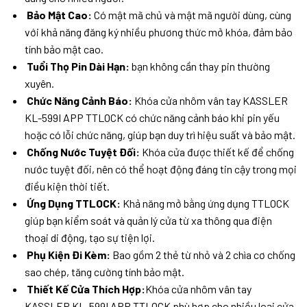
Bảo Mật Cao:
Có mật mã chủ và mật mã người dùng, cùng
với khả năng đăng ký nhiều phương thức mở khóa, đảm bảo
tính bảo mật cao.
Tuổi Thọ Pin Dài Hạn:
bạn không cần thay pin thường
xuyên.
Chức Năng Cảnh Báo:
Khóa cửa nhôm vân tay KASSLER
KL-599I APP TTLOCK có chức năng cảnh báo khi pin yếu
hoặc có lỗi chức năng, giúp bạn duy trì hiệu suất và bảo mật.
Chống Nước Tuyệt Đối:
Khóa cửa được thiết kế để chống
nước tuyệt đối, nên có thể hoạt động đáng tin cậy trong mọi
điều kiện thời tiết.
Ứng Dụng TTLOCK:
Khả năng mở bằng ứng dụng TTLOCK
giúp bạn kiểm soát và quản lý cửa từ xa thông qua điện
thoại di động, tạo sự tiện lợi.
Phụ Kiện Đi Kèm:
Bao gồm 2 thẻ từ nhỏ và 2 chìa cơ chống
sao chép, tăng cường tính bảo mật.
Thiết Kế Cửa Thích Hợp:
Khóa cửa nhôm vân tay
KASSLER KL-599I APP TTLOCK phù hợp cho nhiều loại cửa,