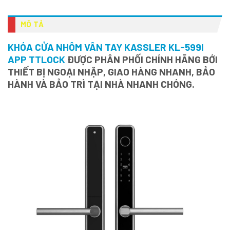
MÔ TẢ
KHÓA CỬA NHÔM VÂN TAY KASSLER KL-599I
APP TTLOCK
ĐƯỢC PHÂN PHỐI CHÍNH HÃNG BỚI
THIẾT BỊ NGOẠI NHẬP, GIAO HÀNG NHANH, BẢO
HÀNH VÀ BẢO TRÌ TẠI NHÀ NHANH CHÓNG.