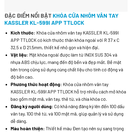
ĐẶC ĐIỂM NỔI BẬT
KHÓA CỬA NHÔM VÂN TAY
KASSLER KL-599I APP TTLOCK
Kích thước:
Khóa cửa nhôm vân tay KASSLER KL-599I
APP TTLOCK có kích thước thân khóa ngoài với R 37 x C
32.5 x D 21.5mm, thiết kế nhỏ gọn và hiện đại.
Vật liệu:
Mặt khóa ngoài được làm từ INOX SUS 304 và
nhựa ABS chịu lực, mang đến độ bền và đẹp mắt. Bề mặt
bên trong cũng sử dụng cùng chất liệu cho tính cơ động và
độ bền cao.
Phương thức hoạt động:
Khóa cửa nhôm vân tay
KASSLER KL-599I APP TTLOCK hỗ trợ nhiều cách mở khóa
bao gồm mật mã, vân tay, thẻ từ, và chìa khóa cơ.
Đăng ký người dùng:
Có khả năng đăng ký lên đến 100 dấu
vân tay, 100 thẻ từ, và 100 mật mã, giúp quản lý và sử dụng
dễ dàng.
Màu hoàn thiện:
Thiết kế màu Đen tạo nên sự sang trọng