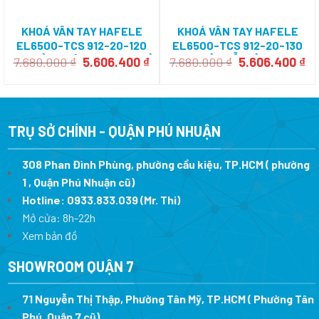
KHOÁ VÂN TAY HAFELE
KHOÁ VÂN TAY HAFELE
EL6500-TCS 912-20-120
EL6500-TCS 912-20-130
CHO CỬA NHÔM XINGFA – MỞ
CHO CỬA GỖ-MỞ TRƯỢT
Giá
Giá
Giá
Gi
7.680.000
₫
5.606.400
₫
7.680.000
₫
5.606.400
₫
gốc
hiện
gốc
hi
XOAY RA NGOÀI
là:
tại
là:
tạ
7.680.000 ₫.
là:
7.680.000 ₫.
là:
5.606.400 ₫.
5.
TRỤ SỞ CHÍNH - QUẬN PHÚ NHUẬN
308 Phan Đình Phùng, phường cầu kiệu, TP.HCM ( phường
1 , Quận Phú Nhuận cũ)
Hotline:
0933.833.039
(Mr. Thi)
Mở cửa: 8h-22h
Xem bản đồ
SHOWROOM QUẬN 7
71 Nguyễn Thị Thập, Phường Tân Mỹ, TP.HCM ( Phường Tân
Phú, Quận 7 cũ)