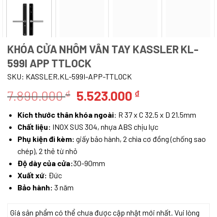
KHÓA CỬA NHÔM VÂN TAY KASSLER KL-
599I APP TTLOCK
SKU:
KASSLER.KL-599I-APP-TTLOCK
Giá
Giá
7.890.000
5.523.000
₫
₫
gốc
hiện
Kích thước thân khóa ngoài
: R 37 x C 32.5 x D 21.5mm
là:
tại
Chất liệu:
INOX SUS 304, nhựa ABS chịu lực
7.890.000 ₫.
là:
Phụ kiện đi kèm:
giấy bảo hành, 2 chìa cơ đồng (chống sao
5.523.000 ₫.
chép), 2 thẻ từ nhỏ
Độ dày của cửa:
30-90mm
Xuất xứ:
Đức
Bảo hành:
3 năm
Giá sản phẩm có thể chưa được cập nhật mới nhất. Vui lòng