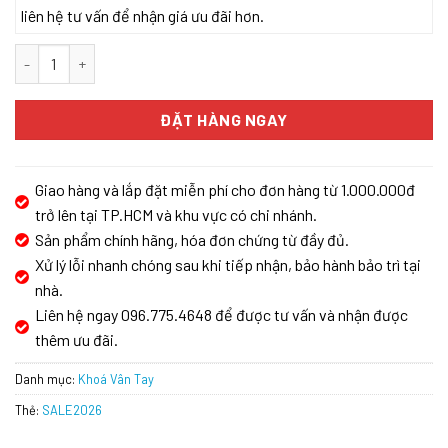
liên hệ tư vấn để nhận giá ưu đãi hơn.
Khóa cửa nhôm vân tay KASSLER KL-599I APP TTLOCK số lượng
ĐẶT HÀNG NGAY
Giao hàng và lắp đặt miễn phí cho đơn hàng từ 1.000.000đ
trở lên tại TP.HCM và khu vực có chi nhánh.
Sản phẩm chính hãng, hóa đơn chứng từ đầy đủ.
Xử lý lỗi nhanh chóng sau khi tiếp nhận, bảo hành bảo trì tại
nhà.
Liên hệ ngay 096.775.4648 để được tư vấn và nhận được
thêm ưu đãi.
Danh mục:
Khoá Vân Tay
Thẻ:
SALE2026