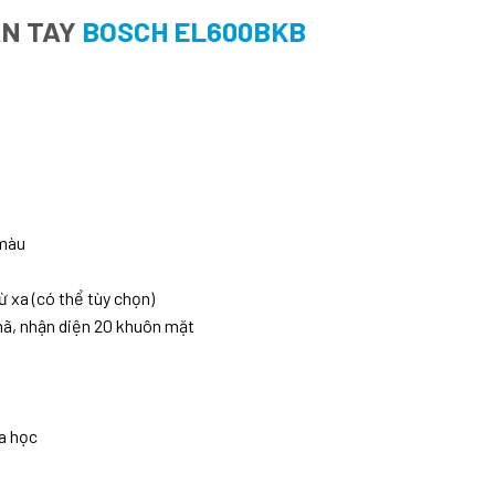
ÂN TAY
BOSCH EL600BKB
 màu
ừ xa (có thể tùy chọn)
 mã, nhận diện 20 khuôn mặt
a học