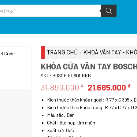
TRANG CHỦ
KHOÁ VÂN TAY - KHÓ
/
KHÓA CỬA VÂN TAY BOSC
SKU:
BOSCH.EL600BKB
Giá
G
31.890.000
21.685.000
₫
₫
gốc
h
Kích thước thân khóa ngoài: R 77 x C 395 x 
là:
tạ
Kích thước thân khóa trong: R 77 x C 77 x D
31.890.000 ₫.
là
Màu sắc: Đen
2
Chất liệu: hợp kim nhôm
Xuất xứ: Đức