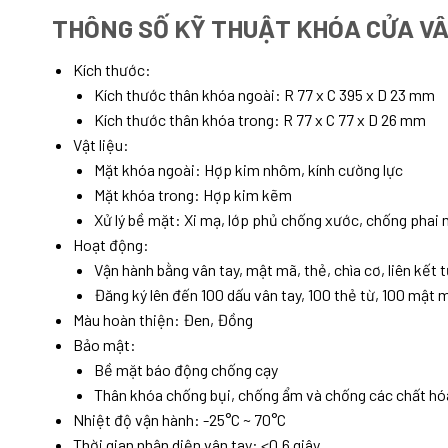
THÔNG SỐ KỸ THUẬT
KHÓA CỬA V
Kích thước:
Kích thước thân khóa ngoài: R 77 x C 395 x D 23 mm
Kích thước thân khóa trong: R 77 x C 77 x D 26 mm
Vật liệu:
Mặt khóa ngoài: Hợp kim nhôm, kính cường lực
Mặt khóa trong: Hợp kim kẽm
Xử lý bề mặt: Xi mạ, lớp phủ chống xước, chống phai
Hoạt động:
Vận hành bằng vân tay, mật mã, thẻ, chìa cơ, liên kết t
Đăng ký lên đến 100 dấu vân tay, 100 thẻ từ, 100 mật
Màu hoàn thiện: Đen, Đồng
Bảo mật:
Bề mặt báo động chống cạy
Thân khóa chống bụi, chống ẩm và chống các chất hó
Nhiệt độ vận hành: -25°C ~ 70°C
Thời gian nhận diện vân tay: <0.6 giây