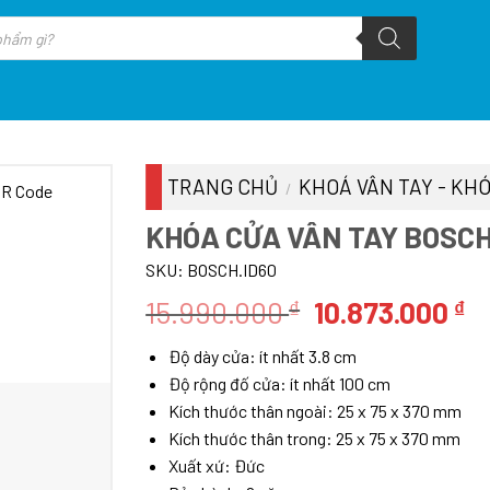
TRANG CHỦ
KHOÁ VÂN TAY - KHÓ
/
KHÓA CỬA VÂN TAY BOSCH
SKU:
BOSCH.ID60
Giá
G
15.990.000
10.873.000
₫
₫
gốc
h
Độ dày cửa: ít nhất 3.8 cm
là:
tạ
Độ rộng đố cửa: ít nhất 100 cm
15.990.000 ₫.
là
Kích thước thân ngoài: 25 x 75 x 370 mm
10
Kích thước thân trong: 25 x 75 x 370 mm
Xuất xứ: Đức