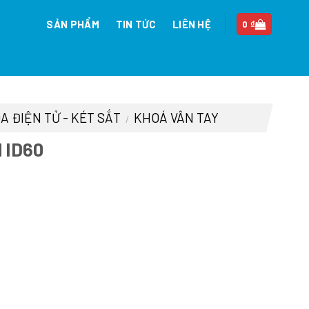
SẢN PHẨM
TIN TỨC
LIÊN HỆ
0
₫
A ĐIỆN TỬ - KÉT SẮT
KHOÁ VÂN TAY
/
 ID60
iá
iện
i
:
.873.000 ₫.