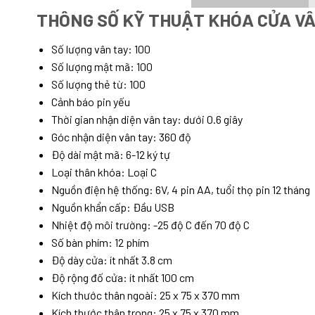
THÔNG SỐ KỸ THUẬT KHÓA CỬA V
Số lượng vân tay: 100
Số lượng mật mã: 100
Số lượng thẻ từ: 100
Cảnh báo pin yếu
Thời gian nhận diện vân tay: dưới 0.6 giây
Góc nhận diện vân tay: 360 độ
Độ dài mật mã: 6-12 ký tự
Loại thân khóa: Loại C
Nguồn điện hệ thống: 6V, 4 pin AA, tuổi thọ pin 12 tháng
Nguồn khẩn cấp: Đầu USB
Nhiệt độ môi trường: -25 độ C đến 70 độ C
Số bàn phím: 12 phím
Độ dày cửa: ít nhất 3.8 cm
Độ rộng đố cửa: ít nhất 100 cm
Kích thước thân ngoài: 25 x 75 x 370 mm
Kích thước thân trong: 25 x 75 x 370 mm