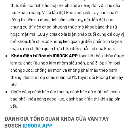
thức đều có tính bảo mật và phù hợp riêng đối với nhu cầu
của khách hàng. Ví dụ lắp đặt khóa cửa vân tay cho nhà ở
riêng thì nên sử dụng tính năng vân tay, nếu lắp đặt cho
chung cư thì nên chọn phương thức mở khóa bằng thẻ từ
hoặc mật mã. Lưu ý, chìa cơ là biện pháp cuối cùng để quý vị
mở khóa, bởi chìa cơ không liên quan gì đến phần linh kiện vi
mạch, mà chỉ liên quan trực tiếp đến phần cơ của khóa.
Khóa điện tử Bosch ID60GK APP
toàn bộ thân khóa được
làm từ chất liệu hợp kim nhôm siêu bền, phủ 3 lớp kim loại
chống xước, chống ăn mòn và không phai màu theo năm
tháng, đặc biệt độ chắc chắn 100% tuyệt đối không thể cạy
phá.
Chức năng cảnh báo âm thanh, cảnh báo dò mật mã, cảnh
báo phá khóa bằng ngoại lực, cảnh báo hiển thị khi sắp pin
yếu.
ĐÁNH GIÁ TỔNG QUAN KHÓA CỬA VÂN TAY
BOSCH
ID60GK APP