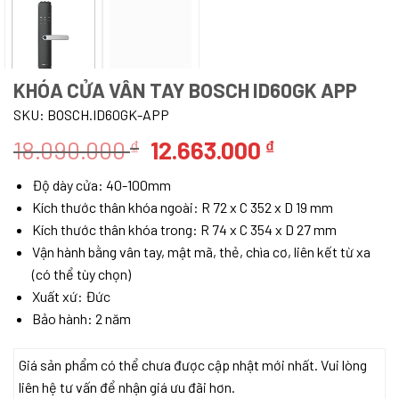
KHÓA CỬA VÂN TAY BOSCH ID60GK APP
SKU:
BOSCH.ID60GK-APP
Giá
Giá
18.090.000
12.663.000
₫
₫
gốc
hiện
Độ dày cửa: 40-100mm
là:
tại
Kích thước thân khóa ngoài: R 72 x C 352 x D 19 mm
18.090.000 ₫.
là:
Kích thước thân khóa trong: R 74 x C 354 x D 27 mm
12.663.000 ₫
Vận hành bằng vân tay, mật mã, thẻ, chìa cơ, liên kết từ xa
(có thể tùy chọn)
Xuất xứ: Đức
Bảo hành: 2 năm
Giá sản phẩm có thể chưa được cập nhật mới nhất. Vui lòng
liên hệ tư vấn để nhận giá ưu đãi hơn.