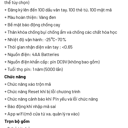
thể tùy chọn)
+ Đăng ký lên đến 100 dấu vân tay, 100 thẻ từ, 100 mật mã
+ Màu hoàn thiện: Vàng đen
+ Bề mặt báo động chống caỵ
+ Thân khóa chống bụi chống ẩm và chống các chất hóa học
+ Nhiệt độ vận hành: -25°C~70%
+ Thời gian nhận diện vân tay : <0.65
+ Nguồn điện: 4AA Batteries
+ Nguồn điện khẩn cấp: pin DC9V (không bao gồm)
+ Tuổi thọ pin: 1 năm (5000 lần)
Chức năng
+ Chức năng xáo trộn mã
+ Chức năng Reset khi bị lỗi chương trình
+ Chức năng cảnh báo khi Pin yếu và lỗi chức năng
+ Báo động khi nhập mã sai
+ App wifi (mở cửa từ xa, quản lý ra vào)
Trọn bộ gồm