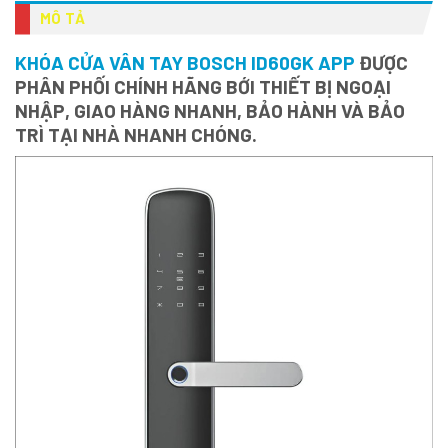
MÔ TẢ
KHÓA CỬA VÂN TAY BOSCH ID60GK APP
ĐƯỢC
PHÂN PHỐI CHÍNH HÃNG BỚI THIẾT BỊ NGOẠI
NHẬP, GIAO HÀNG NHANH, BẢO HÀNH VÀ BẢO
TRÌ TẠI NHÀ NHANH CHÓNG.