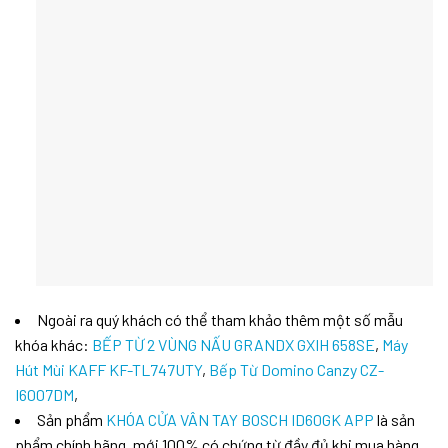
Ngoài ra quý khách có thể tham khảo thêm một số mẫu
khóa khác:
BẾP TỪ 2 VÙNG NẤU GRANDX GXIH 658SE
,
Máy
Hút Mùi KAFF KF-TL747UTY
,
Bếp Từ Domino Canzy CZ-
I6007DM
,
Sản phẩm
KHÓA CỬA VÂN TAY BOSCH ID60GK APP
là sản
phẩm chính hãng, mới 100% có chứng từ đầy đủ khi mua hàng.