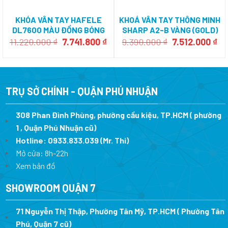
KHÓA VÂN TAY HAFELE
KHOÁ VÂN TAY THÔNG MINH
DL7600 MÀU ĐỒNG BÓNG
SHARP A2-B VÀNG (GOLD)
912.20.231
Giá
Giá
Giá
Gi
11.220.000
₫
7.741.800
₫
9.390.000
₫
7.512.000
₫
gốc
hiện
gốc
hi
là:
tại
là:
tại
11.220.000 ₫.
là:
9.390.000 ₫.
là:
7.741.800 ₫.
7.
TRỤ SỞ CHÍNH - QUẬN PHÚ NHUẬN
308 Phan Đình Phùng, phường cầu kiệu, TP.HCM ( phường
1 , Quận Phú Nhuận cũ)
Hotline:
0933.833.039
(Mr. Thi)
Mở cửa: 8h-22h
Xem bản đồ
SHOWROOM QUẬN 7
71 Nguyễn Thị Thập, Phường Tân Mỹ, TP.HCM ( Phường Tân
Phú, Quận 7 cũ)