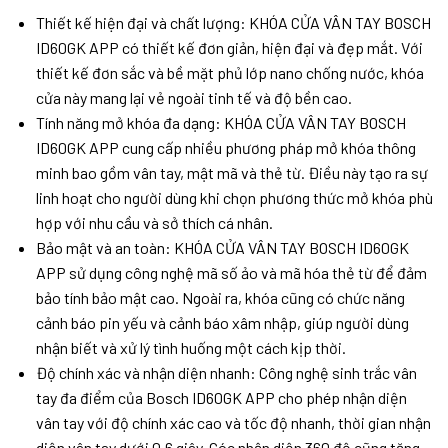
Thiết kế hiện đại và chất lượng: KHÓA CỬA VÂN TAY BOSCH
ID60GK APP có thiết kế đơn giản, hiện đại và đẹp mắt. Với
thiết kế đơn sắc và bề mặt phủ lớp nano chống nước, khóa
cửa này mang lại vẻ ngoài tinh tế và độ bền cao.
Tính năng mở khóa đa dạng: KHÓA CỬA VÂN TAY BOSCH
ID60GK APP cung cấp nhiều phương pháp mở khóa thông
minh bao gồm vân tay, mật mã và thẻ từ. Điều này tạo ra sự
linh hoạt cho người dùng khi chọn phương thức mở khóa phù
hợp với nhu cầu và sở thích cá nhân.
Bảo mật và an toàn: KHÓA CỬA VÂN TAY BOSCH ID60GK
APP sử dụng công nghệ mã số ảo và mã hóa thẻ từ để đảm
bảo tính bảo mật cao. Ngoài ra, khóa cũng có chức năng
cảnh báo pin yếu và cảnh báo xâm nhập, giúp người dùng
nhận biết và xử lý tình huống một cách kịp thời.
Độ chính xác và nhận diện nhanh: Công nghệ sinh trắc vân
tay đa điểm của Bosch ID60GK APP cho phép nhận diện
vân tay với độ chính xác cao và tốc độ nhanh, thời gian nhận
diện vân tay dưới 0.6 giây. Góc nhận diện 360 độ cũng tăng