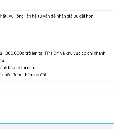
t. Vui lòng liên hệ tư vấn để nhận giá ưu đãi hơn.
Của Đức số lượng
ừ 1.000.000đ trở lên tại TP.HCM và khu vực có chi nhánh.
đủ.
ành bảo trì tại nhà.
à nhận được thêm ưu đãi.