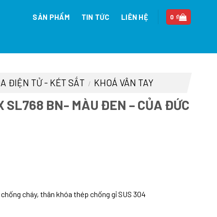
SẢN PHẨM
TIN TỨC
LIÊN HỆ
0
₫
A ĐIỆN TỬ - KÉT SẮT
KHOÁ VÂN TAY
/
 SL768 BN- MÀU ĐEN – CỦA ĐỨC
n
92.000 ₫.
chống cháy, thân khóa thép chống gỉ SUS 304