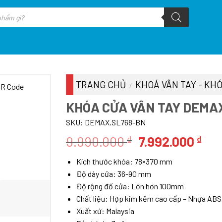
TRANG CHỦ
KHOÁ VÂN TAY - KHÓ
/
KHÓA CỬA VÂN TAY DEMAX
SKU:
DEMAX.SL768-BN
Giá
Giá
9.990.000
7.992.000
₫
₫
gốc
hiệ
Kích thước khóa: 78×370 mm
là:
tại
Độ dày cửa: 36-90 mm
9.990.000 ₫.
là:
Độ rộng đố cửa: Lớn hơn 100mm
7.9
Chất liệu: Hợp kim kẽm cao cấp – Nhựa ABS 
Xuất xứ: Malaysia