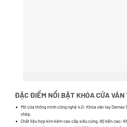
D
ĐẶC ĐIỂM NỔI BẬT KHÓA CỬA VÂN
Mở cửa thông minh công nghệ 4.0: Khóa vân tay Demax S
chép.
Chất liệu hợp kim kẽm cao cấp siêu cứng, độ bền cao: K