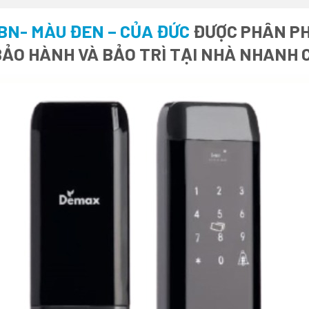
BN- MÀU ĐEN – CỦA ĐỨC
ĐƯỢC PHÂN PHỐ
BẢO HÀNH VÀ BẢO TRÌ TẠI NHÀ NHANH 