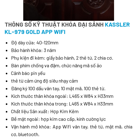
THÔNG SỐ KỸ THUẬT KHÓA ĐẠI SẢNH
KASSLER
KL-979 GOLD APP WIFI
Độ dày cửa: 40-120mm
Bảo hành khóa: 3 năm
Phụ kiện đi kèm: giấy bảo hành, 2 thẻ từ, 2 chìa cơ.
Bàn phím chống va đậm, chức năng mã số ảo
Cảnh báo pin yếu
thẻ từ cảm ứng độ siêu nhạy cảm
Đăng ký 100 dấu vân tay, 10 mật mã, 100 thẻ từ.
Kích thước thân khóa ngoài: L465 x W84 x H33mm
Kích thước thân khóa trong: L465 x W84 x H33mm
Chất liệu Sản xuất: Hợp Kim Kẽm
Bề mặt ngoài: hợp kim cao cấp, kính cường lực
Vận hành mở khóa: App Wifi vân tay, thẻ từ, mật mã, chìa
cơ, bluetooth.