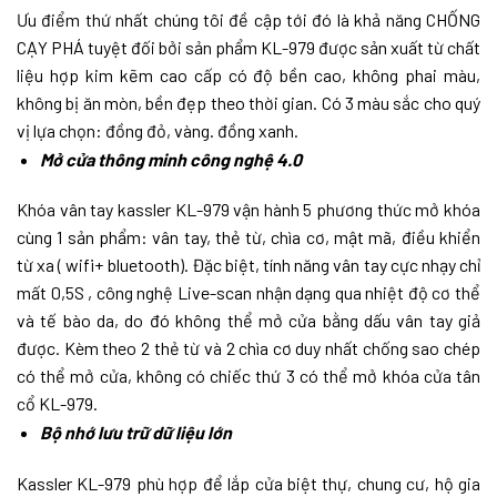
Ưu điểm thứ nhất chúng tôi đề cập tới đó là khả năng CHỐNG
CẠY PHÁ tuyệt đối bởi sản phẩm KL-979 được sản xuất từ chất
liệu hợp kim kẽm cao cấp có độ bền cao, không phai màu,
không bị ăn mòn, bền đẹp theo thời gian. Có 3 màu sắc cho quý
vị lựa chọn: đồng đỏ, vàng. đồng xanh.
Mở cửa thông minh công nghệ 4.0
Khóa vân tay kassler KL-979 vận hành 5 phương thức mở khóa
cùng 1 sản phẩm: vân tay, thẻ từ, chìa cơ, mật mã, điều khiển
từ xa ( wifi+ bluetooth). Đặc biệt, tính năng vân tay cực nhạy chỉ
mất 0,5S , công nghệ Live-scan nhận dạng qua nhiệt độ cơ thể
và tế bào da, do đó không thể mở cửa bằng dấu vân tay giả
được. Kèm theo 2 thẻ từ và 2 chìa cơ duy nhất chống sao chép
có thể mở cửa, không có chiếc thứ 3 có thể mở khóa cửa tân
cổ KL-979.
Bộ nhớ lưu trữ dữ liệu lớn
Kassler KL-979 phù hợp để lắp cửa biệt thự, chung cư, hộ gia