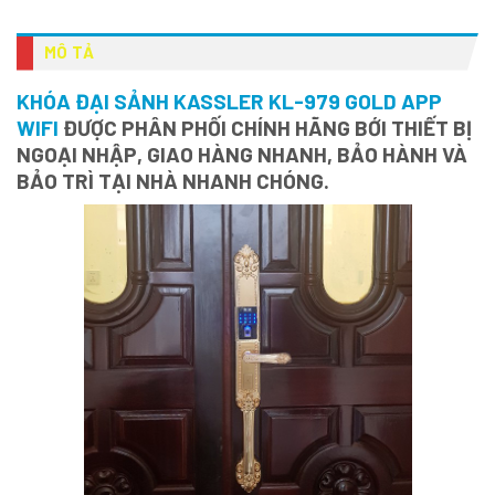
MÔ TẢ
KHÓA ĐẠI SẢNH KASSLER KL-979 GOLD APP
WIFI
ĐƯỢC PHÂN PHỐI CHÍNH HÃNG BỚI THIẾT BỊ
NGOẠI NHẬP, GIAO HÀNG NHANH, BẢO HÀNH VÀ
BẢO TRÌ TẠI NHÀ NHANH CHÓNG.