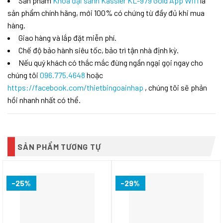
Sản phẩm
Khóa đại sảnh Kassler KL-979 Gold App Wifi
là
sản phẩm chính hãng, mới 100% có chứng từ đầy đủ khi mua
hàng.
Giao hàng và lắp đặt miễn phí.
Chế độ bảo hành siêu tốc, bảo trì tận nhà định kỳ.
Nếu quý khách có thắc mắc đừng ngần ngại gọi ngay cho
chúng tôi
096.775.4648
hoặc
https://facebook.com/thietbingoainhap
, chúng tôi sẽ phản
hồi nhanh nhất có thể.
SẢN PHẨM TƯƠNG TỰ
-25%
-29%