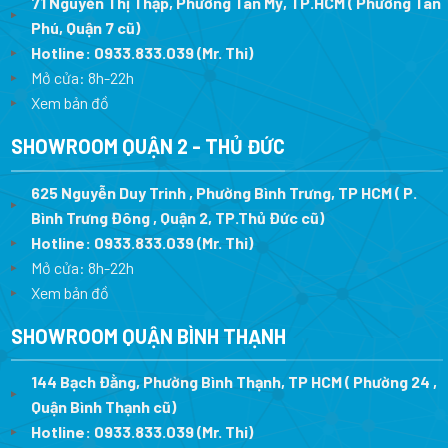
71 Nguyễn Thị Thập, Phường Tân Mỹ, TP.HCM ( Phường Tân
Phú, Quận 7 cũ)
Hotline:
0933.833.039
(Mr. Thi
)
Mở cửa: 8h-22h
Xem bản đồ
SHOWROOM QUẬN 2 - THỦ ĐỨC
625 Nguyễn Duy Trinh , Phường Bình Trưng, TP HCM ( P.
Bình Trưng Đông , Quận 2, TP.Thủ Đức cũ)
Hotline:
0933.833.039
(Mr. Thi)
Mở cửa: 8h-22h
Xem bản đồ
SHOWROOM QUẬN BÌNH THẠNH
144 Bạch Đằng, Phường Bình Thạnh, TP HCM ( Phường 24 ,
Quận Bình Thạnh cũ)
Hotline:
0933.833.039
(Mr. Thi)