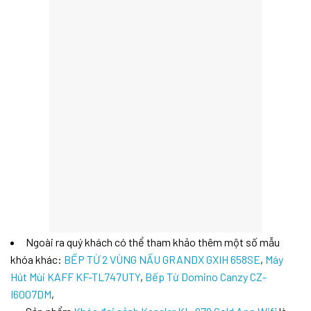
Ngoài ra quý khách có thể tham khảo thêm một số mẫu
khóa khác:
BẾP TỪ 2 VÙNG NẤU GRANDX GXIH 658SE
,
Máy
Hút Mùi KAFF KF-TL747UTY
,
Bếp Từ Domino Canzy CZ-
I6007DM
,