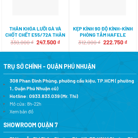
THÂN KHÓA LƯỠI GÀ VÀ
KẸP KÍNH 90 ĐỘ KÍNH-KÍNH
CHỐT CHẾT E55/72A THÂN
PHÒNG TẮM HAFELE
XÁM HAFELE 911.02.799
499.05.818
Giá
Giá
Giá
Giá
330.000
₫
247.500
₫
312.000
₫
222.750
₫
gốc
hiện
gốc
hiện
là:
tại
là:
tại
330.000 ₫.
là:
312.000 ₫.
là:
247.500 ₫.
222.
TRỤ SỞ CHÍNH - QUẬN PHÚ NHUẬN
308 Phan Đình Phùng, phường cầu kiệu, TP.HCM ( phường
1 , Quận Phú Nhuận cũ)
Hotline:
0933.833.039
(Mr. Thi)
Mở cửa: 8h-22h
Xem bản đồ
SHOWROOM QUẬN 7