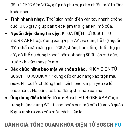
độ từ -25°C đến 70%, giúp nó phù hợp cho nhiều môi trường
khác nhau.
Tính nhanh nhạy:
Thời gian nhận diện vân tay nhanh chóng,
dưới 0.65 giây, giúp bạn tiết kiệm thời gian khi mở cửa.
Nguồn điện đáng tin cậy:
KHÓA ĐIỆN TỬ BOSCH FU
750BK APP hoạt động bằng 4 pin AA, và cũng hỗ trợ nguồn
điện khẩn cấp bằng pin DC9V (không bao gồm). Tuổi thọ pin
dài, có thể sử dụng trong 1 năm (khoảng 8000 lần mở cửa)
trước khi cần thay pin mới.
Các chức năng bảo mật và thông báo:
KHÓA ĐIỆN TỬ
BOSCH FU 750BK APP cung cấp chức năng xáo trộn mã,
reset khi có lỗi chương trình, cảnh báo khi pin yếu và lỗi
chức năng. Nó cũng sẽ báo động khi nhập sai mã.
Ứng dụng điều khiển từ xa:
Bosch FU 750BK APP được
trang bị ứng dụng Wi-Fi, cho phép bạn mở cửa từ xa và quản
lý quá trình ra vào cửa một cách tiện lợi.
ĐÁNH GIÁ TỔNG QUAN KHÓA ĐIỆN TỬ BOSCH
FU