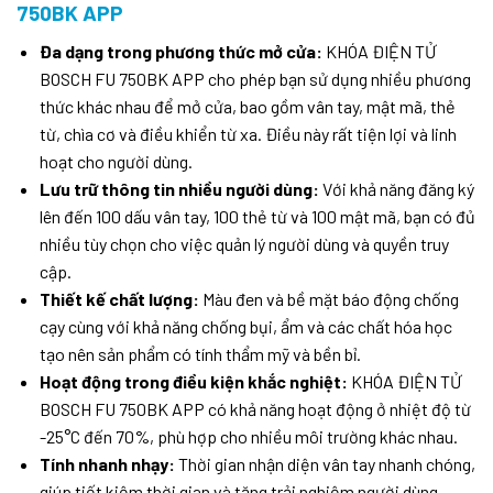
750BK APP
Đa dạng trong phương thức mở cửa:
KHÓA ĐIỆN TỬ
BOSCH FU 750BK APP cho phép bạn sử dụng nhiều phương
thức khác nhau để mở cửa, bao gồm vân tay, mật mã, thẻ
từ, chìa cơ và điều khiển từ xa. Điều này rất tiện lợi và linh
hoạt cho người dùng.
Lưu trữ thông tin nhiều người dùng:
Với khả năng đăng ký
lên đến 100 dấu vân tay, 100 thẻ từ và 100 mật mã, bạn có đủ
nhiều tùy chọn cho việc quản lý người dùng và quyền truy
cập.
Thiết kế chất lượng:
Màu đen và bề mặt báo động chống
cạy cùng với khả năng chống bụi, ẩm và các chất hóa học
tạo nên sản phẩm có tính thẩm mỹ và bền bỉ.
Hoạt động trong điều kiện khắc nghiệt:
KHÓA ĐIỆN TỬ
BOSCH FU 750BK APP có khả năng hoạt động ở nhiệt độ từ
-25°C đến 70%, phù hợp cho nhiều môi trường khác nhau.
Tính nhanh nhạy:
Thời gian nhận diện vân tay nhanh chóng,
giúp tiết kiệm thời gian và tăng trải nghiệm người dùng.