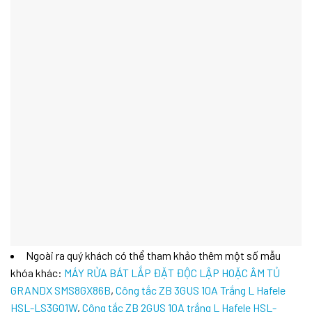
Ngoài ra quý khách có thể tham khảo thêm một số mẫu
khóa khác:
MÁY RỬA BÁT LẮP ĐẶT ĐỘC LẬP HOẶC ÂM TỦ
GRANDX SMS8GX86B
,
Công tắc ZB 3GUS 10A Trắng L Hafele
HSL-LS3G01W
,
Công tắc ZB 2GUS 10A trắng L Hafele HSL-