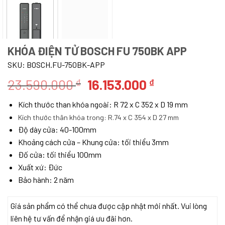
KHÓA ĐIỆN TỬ BOSCH FU 750BK APP
SKU:
BOSCH.FU-750BK-APP
Giá
Giá
23.590.000
16.153.000
₫
₫
gốc
hiện
Kích thước than khóa ngoài: R 72 x C 352 x D 19 mm
là:
tại
Kích thước thân khóa trong: R.74 x C 354 x D 27 mm
23.590.000 ₫.
là:
Độ dày cửa: 40-100mm
16.153.000 ₫
Khoảng cách cửa – Khung cửa: tối thiểu 3mm
Đố cửa: tối thiểu 100mm
Xuất xứ: Đức
Bảo hành: 2 năm
Giá sản phẩm có thể chưa được cập nhật mới nhất. Vui lòng
liên hệ tư vấn để nhận giá ưu đãi hơn.