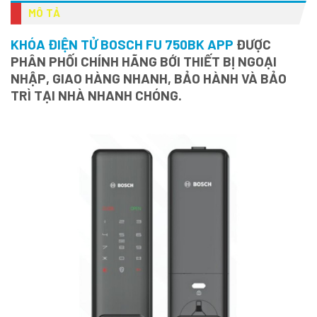
MÔ TẢ
KHÓA ĐIỆN TỬ BOSCH FU 750BK APP
ĐƯỢC
PHÂN PHỐI CHÍNH HÃNG BỚI THIẾT BỊ NGOẠI
NHẬP, GIAO HÀNG NHANH, BẢO HÀNH VÀ BẢO
TRÌ TẠI NHÀ NHANH CHÓNG.