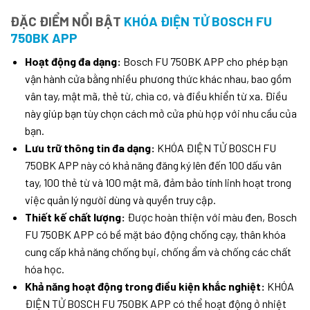
ĐẶC ĐIỂM NỔI BẬT
KHÓA ĐIỆN TỬ BOSCH FU
750BK APP
Hoạt động đa dạng:
Bosch FU 750BK APP cho phép bạn
vận hành cửa bằng nhiều phương thức khác nhau, bao gồm
vân tay, mật mã, thẻ từ, chìa cơ, và điều khiển từ xa. Điều
này giúp bạn tùy chọn cách mở cửa phù hợp với nhu cầu của
bạn.
Lưu trữ thông tin đa dạng:
KHÓA ĐIỆN TỬ BOSCH FU
750BK APP này có khả năng đăng ký lên đến 100 dấu vân
tay, 100 thẻ từ và 100 mật mã, đảm bảo tính linh hoạt trong
việc quản lý người dùng và quyền truy cập.
Thiết kế chất lượng:
Được hoàn thiện với màu đen, Bosch
FU 750BK APP có bề mặt báo động chống cạy, thân khóa
cung cấp khả năng chống bụi, chống ẩm và chống các chất
hóa học.
Khả năng hoạt động trong điều kiện khắc nghiệt:
KHÓA
ĐIỆN TỬ BOSCH FU 750BK APP có thể hoạt động ở nhiệt