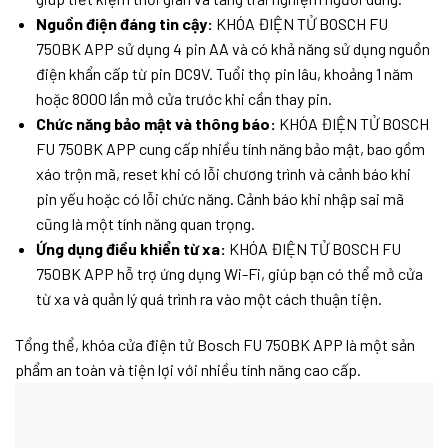
Nguồn điện đáng tin cậy:
KHÓA ĐIỆN TỬ BOSCH FU
750BK APP sử dụng 4 pin AA và có khả năng sử dụng nguồn
điện khẩn cấp từ pin DC9V. Tuổi thọ pin lâu, khoảng 1 năm
hoặc 8000 lần mở cửa trước khi cần thay pin.
Chức năng bảo mật và thông báo:
KHÓA ĐIỆN TỬ BOSCH
FU 750BK APP cung cấp nhiều tính năng bảo mật, bao gồm
xáo trộn mã, reset khi có lỗi chương trình và cảnh báo khi
pin yếu hoặc có lỗi chức năng. Cảnh báo khi nhập sai mã
cũng là một tính năng quan trọng.
Ứng dụng điều khiển từ xa:
KHÓA ĐIỆN TỬ BOSCH FU
750BK APP hỗ trợ ứng dụng Wi-Fi, giúp bạn có thể mở cửa
từ xa và quản lý quá trình ra vào một cách thuận tiện.
Tổng thể, khóa cửa điện tử Bosch FU 750BK APP là một sản
phẩm an toàn và tiện lợi với nhiều tính năng cao cấp.