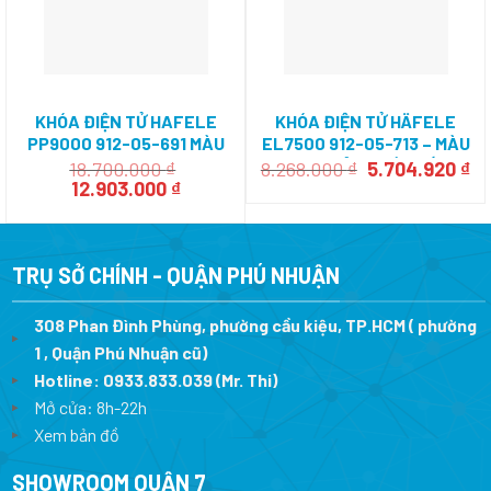
KHÓA ĐIỆN TỬ HAFELE
KHÓA ĐIỆN TỬ HÄFELE
PP9000 912-05-691 MÀU
EL7500 912-05-713 – MÀU
ĐEN
BẠC THÂN KHÓA LỚN
Giá
Gi
18.700.000
₫
8.268.000
₫
5.704.920
₫
Giá
Giá
gốc
hi
12.903.000
₫
gốc
hiện
là:
tạ
là:
tại
8.268.000 ₫.
là:
18.700.000 ₫.
là:
5.
12.903.000 ₫.
TRỤ SỞ CHÍNH - QUẬN PHÚ NHUẬN
308 Phan Đình Phùng, phường cầu kiệu, TP.HCM ( phường
1 , Quận Phú Nhuận cũ)
Hotline:
0933.833.039
(Mr. Thi)
Mở cửa: 8h-22h
Xem bản đồ
SHOWROOM QUẬN 7