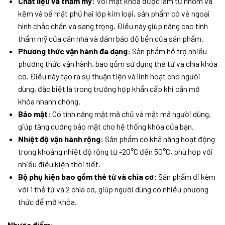
Chất liệu và thẩm mỹ:
Với mặt khóa được làm từ nhôm và
kẽm và bề mặt phủ hai lớp kim loại, sản phẩm có vẻ ngoại
hình chắc chắn và sang trọng. Điều này giúp nâng cao tính
thẩm mỹ của căn nhà và đảm bảo độ bền của sản phẩm.
Phương thức vận hành đa dạng:
Sản phẩm hỗ trợ nhiều
phương thức vận hành, bao gồm sử dụng thẻ từ và chìa khóa
cơ. Điều này tạo ra sự thuận tiện và linh hoạt cho người
dùng, đặc biệt là trong trường hợp khẩn cấp khi cần mở
khóa nhanh chóng.
Bảo mật:
Có tính năng mật mã chủ và mật mã người dùng,
giúp tăng cường bảo mật cho hệ thống khóa của bạn.
Nhiệt độ vận hành rộng:
Sản phẩm có khả năng hoạt động
trong khoảng nhiệt độ rộng từ -20°C đến 50°C, phù hợp với
nhiều điều kiện thời tiết.
Bộ phụ kiện bao gồm thẻ từ và chìa cơ:
Sản phẩm đi kèm
với 1 thẻ từ và 2 chìa cơ, giúp người dùng có nhiều phương
thức để mở khóa.
Nhược điểm: