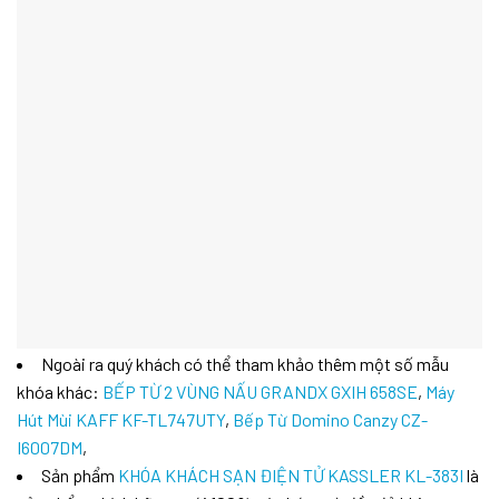
Ngoài ra quý khách có thể tham khảo thêm một số mẫu
khóa khác:
BẾP TỪ 2 VÙNG NẤU GRANDX GXIH 658SE
,
Máy
Hút Mùi KAFF KF-TL747UTY
,
Bếp Từ Domino Canzy CZ-
I6007DM
,
Sản phẩm
KHÓA KHÁCH SẠN ĐIỆN TỬ KASSLER KL-383I
là