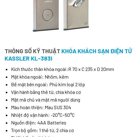
THÔNG SỐ KỸ THUẬT
KHÓA KHÁCH SẠN ĐIỆN TỬ
KASSLER KL-383I
Kích thước thân khóa ngoài:R 70 x C 235 x D 20mm
Mặt khóa ngoài: Nhôm, kẽm
Bề mặt bên ngoài: Phủ kim loại 2 lớp
Vận hành bằng thẻ từ, chìa khóa cơ
Mật mã chủ và mật mã người dùng
Màu hoàn thiện: Màu SUS 304
Nhiệt độ vận hành: -20°C~50°C
Nguồn điện: 4AA Batteries
Trọn bộ gồm: 1 thẻ từ, 2 chìa cơ