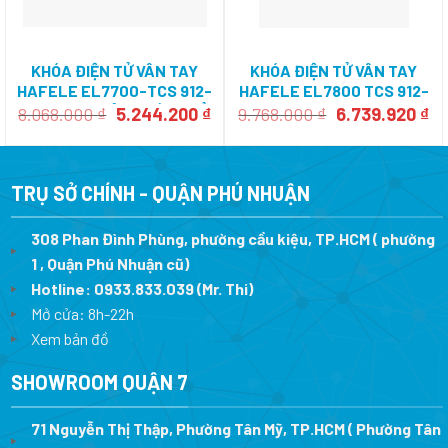
KHÓA ĐIỆN TỬ VÂN TAY
KHÓA ĐIỆN TỬ VÂN TAY
HAFELE EL7700-TCS 912-
HAFELE EL7800 TCS 912-
05-583 – THÂN KHÓA NHỎ
05-763
Giá
Giá
Giá
Gi
8.068.000
₫
5.244.200
₫
9.768.000
₫
6.739.920
₫
gốc
hiện
gốc
hi
là:
tại
là:
tại
8.068.000 ₫.
là:
9.768.000 ₫.
là:
5.244.200 ₫.
6.
TRỤ SỞ CHÍNH - QUẬN PHÚ NHUẬN
308 Phan Đình Phùng, phường cầu kiệu, TP.HCM ( phường
1 , Quận Phú Nhuận cũ)
Hotline:
0933.833.039
(Mr. Thi)
Mở cửa: 8h-22h
Xem bản đồ
SHOWROOM QUẬN 7
71 Nguyễn Thị Thập, Phường Tân Mỹ, TP.HCM ( Phường Tân