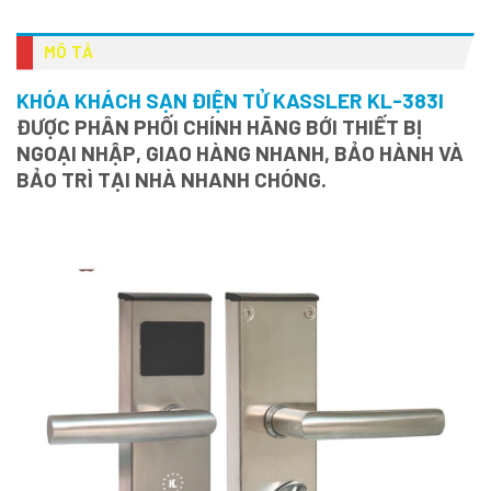
MÔ TẢ
KHÓA KHÁCH SẠN ĐIỆN TỬ KASSLER KL-383I
ĐƯỢC PHÂN PHỐI CHÍNH HÃNG BỚI THIẾT BỊ
NGOẠI NHẬP, GIAO HÀNG NHANH, BẢO HÀNH VÀ
BẢO TRÌ TẠI NHÀ NHANH CHÓNG.