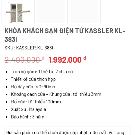
KHÓA KHÁCH SẠN ĐIỆN TỬ KASSLER KL-
383I
SKU:
KASSLER.KL-383I
Giá
Giá
2.490.000
1.992.000
₫
₫
gốc
hiện
Trọn bộ gồm: 1 thẻ từ, 2 chìa cơ
là:
tại
Thiết kế cửa thích hợp
2.490.000 ₫.
là:
Độ dày cửa: 40~90mm
1.992.000 ₫.
Khoảng cách cửa – Khung cửa: tối thiểu 3mm
Đố cửa: tối thiểu 100mm
Xuất xứ: Malaysia
Bảo hành: 3 năm
Giá sản phẩm có thể chưa được cập nhật mới nhất. Vui lòng