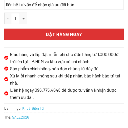
liên hệ tư vấn để nhận giá ưu đãi hơn.
KHÓA KHÁCH SẠN ĐIỆN TỬ KASSLER KL-383I số lượng
ĐẶT HÀNG NGAY
Giao hàng và lắp đặt miễn phí cho đơn hàng từ 1.000.000đ
trở lên tại TP.HCM và khu vực có chi nhánh.
Sản phẩm chính hãng, hóa đơn chứng từ đầy đủ.
Xử lý lỗi nhanh chóng sau khi tiếp nhận, bảo hành bảo trì tại
nhà.
Liên hệ ngay 096.775.4648 để được tư vấn và nhận được
thêm ưu đãi.
Danh mục:
Khoá Điện Tử
Thẻ:
SALE2026