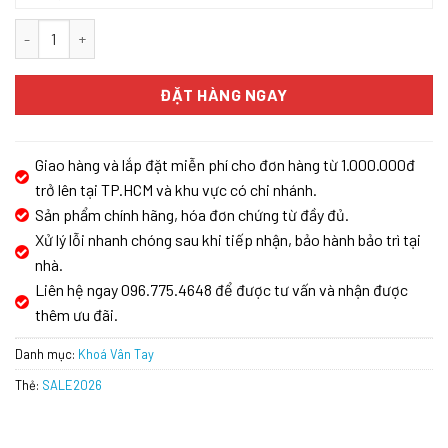
KHÓA VÂN TAY BOSCH EL600 EU - APP WIFI NHẬP KHẨU - MÀU ĐE
ĐẶT HÀNG NGAY
Giao hàng và lắp đặt miễn phí cho đơn hàng từ 1.000.000đ
trở lên tại TP.HCM và khu vực có chi nhánh.
Sản phẩm chính hãng, hóa đơn chứng từ đầy đủ.
Xử lý lỗi nhanh chóng sau khi tiếp nhận, bảo hành bảo trì tại
nhà.
Liên hệ ngay 096.775.4648 để được tư vấn và nhận được
thêm ưu đãi.
Danh mục:
Khoá Vân Tay
Thẻ:
SALE2026