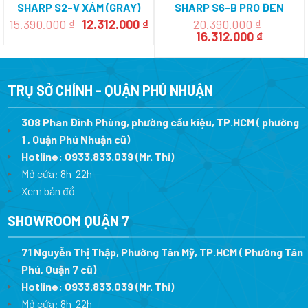
SHARP S2-V XÁM (GRAY)
SHARP S6-B PRO ĐEN
(BLACK)
Giá
Giá
15.390.000
₫
12.312.000
₫
20.390.000
₫
gốc
hiện
Giá
Giá
16.312.000
₫
là:
tại
gốc
hiện
15.390.000 ₫.
là:
là:
tại
12.312.000 ₫.
20.390.000 ₫.
là:
16.312.0
TRỤ SỞ CHÍNH - QUẬN PHÚ NHUẬN
308 Phan Đình Phùng, phường cầu kiệu, TP.HCM ( phường
1 , Quận Phú Nhuận cũ)
Hotline:
0933.833.039
(Mr. Thi)
Mở cửa: 8h-22h
Xem bản đồ
SHOWROOM QUẬN 7
71 Nguyễn Thị Thập, Phường Tân Mỹ, TP.HCM ( Phường Tân
Phú, Quận 7 cũ)
Hotline:
0933.833.039
(Mr. Thi
)
Mở cửa: 8h-22h