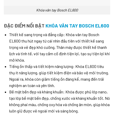
Khóa vân tay Bosch EL600
ĐẶC ĐIỂM NỔI BẬT
KHÓA VÂN TAY BOSCH EL600
Thiết kế sang trọng và đẳng cấp: Khóa vân tay Bosch
EL600 thu hút ngay từ cái nhìn đầu tiên với thiết kế sang
trọng và vẻ đẹp khó cưỡng. Thân máy được thiết kế thanh
lịch và tinh tế, với tay cầm cố định tiện lợi, tạo sự tiện lợi khi
mở khóa.
Tiếng ồn thấp và tiết kiệm năng lượng: Khóa EL600 tiêu
thụ ít năng lượng, giúp tiết kiệm điện và bảo vệ môi trường.
Ngoài ra, khóa còn giảm tiếng ồn đáng kể, mang đến trải
nghiệm an toàn và yên tĩnh.
Bề mặt bền đẹp và kháng khuẩn: Khóa được phủ lớp nano,
tạo lớp bề mặt bền đẹp, chống xước và kháng khuẩn tốt. Nó
không phai màu, chống oxy hóa và chống ăn mòn, giúp khóa
luôn giữ được vẻ ngoài mới và sáng bóng.