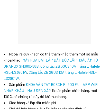
Ngoài ra quý khách có thể tham khảo thêm một số mẫu
khóa khác:
MÁY RỬA BÁT LẮP ĐẶT ĐỘC LẬP HOẶC ÂM TỦ
GRANDX SMS8GX86B
,
Công tắc ZB 3GUS 10A Trắng L Hafele
HSL-LS3G01W
,
Công tắc ZB 2GUS 10A trắng L Hafele HSL-
LS2G01W
,
Sản phẩm
KHÓA VÂN TAY BOSCH EL600 EU – APP WIFI
NHẬP KHẨU – MÀU ĐEN XÁM
là sản phẩm chính hãng, mới
100% có chứng từ đầy đủ khi mua hàng.
Giao hàng và lắp đặt miễn phí.
Chế độ bảo hành siêu tốc, bảo trì tận nhà định kỳ.