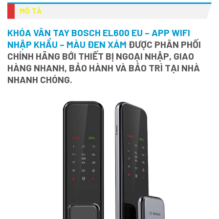
MÔ TẢ
KHÓA VÂN TAY BOSCH EL600 EU – APP WIFI
NHẬP KHẨU – MÀU ĐEN XÁM
ĐƯỢC PHÂN PHỐI
CHÍNH HÃNG BỚI THIẾT BỊ NGOẠI NHẬP, GIAO
HÀNG NHANH, BẢO HÀNH VÀ BẢO TRÌ TẠI NHÀ
NHANH CHÓNG.