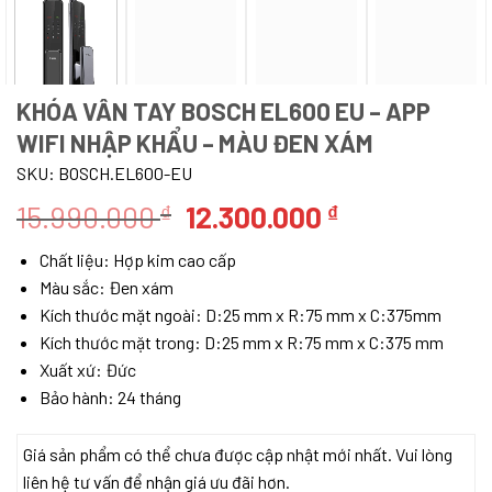
KHÓA VÂN TAY BOSCH EL600 EU – APP
WIFI NHẬP KHẨU – MÀU ĐEN XÁM
SKU:
BOSCH.EL600-EU
Giá
Giá
15.990.000
12.300.000
₫
₫
gốc
hiện
Chất liệu: Hợp kim cao cấp
là:
tại
Màu sắc: Đen xám
15.990.000 ₫.
là:
Kích thước mặt ngoài: D:25 mm x R:75 mm x C:375mm
12.300.000 ₫
Kích thước mặt trong: D:25 mm x R:75 mm x C:375 mm
Xuất xứ: Đức
Bảo hành: 24 tháng
Giá sản phẩm có thể chưa được cập nhật mới nhất. Vui lòng
liên hệ tư vấn để nhận giá ưu đãi hơn.