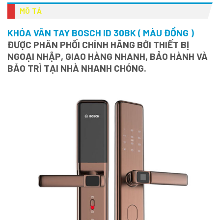
MÔ TẢ
KHÓA VÂN TAY BOSCH ID 30BK ( MÀU ĐỒNG )
ĐƯỢC PHÂN PHỐI CHÍNH HÃNG BỚI THIẾT BỊ
NGOẠI NHẬP, GIAO HÀNG NHANH, BẢO HÀNH VÀ
BẢO TRÌ TẠI NHÀ NHANH CHÓNG.