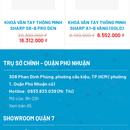
KHOÁ VÂN TAY THÔNG MINH
KHOÁ VÂN TAY THÔNG MINH
SHARP S6-B PRO ĐEN
SHARP A1-B VÀNG (GOLD)
(BLACK)
Giá
Gi
20.390.000
₫
8.190.000
₫
6.552.000
₫
Giá
Giá
gốc
hi
16.312.000
₫
gốc
hiện
là:
tại
là:
tại
8.190.000 ₫.
là:
20.390.000 ₫.
là:
6.
16.312.000 ₫.
TRỤ SỞ CHÍNH - QUẬN PHÚ NHUẬN
308 Phan Đình Phùng, phường cầu kiệu, TP.HCM ( phường
1 , Quận Phú Nhuận cũ)
Hotline:
0933.833.039
(Mr. Thi)
Mở cửa: 8h-22h
Xem bản đồ
SHOWROOM QUẬN 7