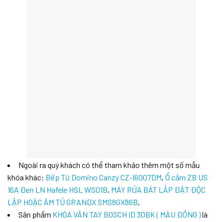
Ngoài ra quý khách có thể tham khảo thêm một số mẫu
khóa khác:
Bếp Từ Domino Canzy CZ-I6007DM
,
Ổ cắm ZB US
16A Đen LN Hafele HSL WS01B
,
MÁY RỬA BÁT LẮP ĐẶT ĐỘC
LẬP HOẶC ÂM TỦ GRANDX SMS8GX86B
,
Sản phẩm
KHÓA VÂN TAY BOSCH ID 30BK ( MÀU ĐỒNG )
là