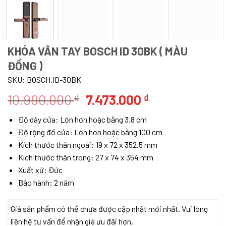
KHÓA VÂN TAY BOSCH ID 30BK ( MÀU
ĐỒNG )
SKU:
BOSCH.ID-30BK
Giá
Giá
10.990.000
7.473.000
₫
₫
gốc
hiện
Độ dày cửa: Lớn hơn hoặc bằng 3.8 cm
là:
tại
Độ rộng đố cửa: Lớn hơn hoặc bằng 100 cm
10.990.000 ₫.
là:
Kích thước thân ngoài: 19 x 72 x 352.5 mm
7.473.000 ₫.
Kích thước thân trong: 27 x 74 x 354 mm
Xuất xứ: Đức
Bảo hành: 2 năm
Giá sản phẩm có thể chưa được cập nhật mới nhất. Vui lòng
liên hệ tư vấn để nhận giá ưu đãi hơn.