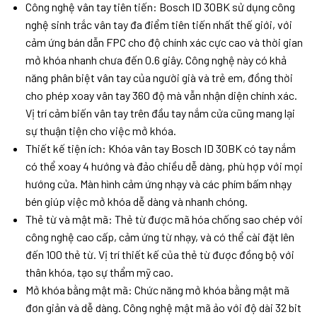
Công nghệ vân tay tiên tiến: Bosch ID 30BK sử dụng công
nghệ sinh trắc vân tay đa điểm tiên tiến nhất thế giới, với
cảm ứng bán dẫn FPC cho độ chính xác cực cao và thời gian
mở khóa nhanh chưa đến 0.6 giây. Công nghệ này có khả
năng phân biệt vân tay của người già và trẻ em, đồng thời
cho phép xoay vân tay 360 độ mà vẫn nhận diện chính xác.
Vị trí cảm biến vân tay trên đầu tay nắm cửa cũng mang lại
sự thuận tiện cho việc mở khóa.
Thiết kế tiện ích: Khóa vân tay Bosch ID 30BK có tay nắm
có thể xoay 4 hướng và đảo chiều dễ dàng, phù hợp với mọi
hướng cửa. Màn hình cảm ứng nhạy và các phím bấm nhạy
bén giúp việc mở khóa dễ dàng và nhanh chóng.
Thẻ từ và mật mã: Thẻ từ được mã hóa chống sao chép với
công nghệ cao cấp, cảm ứng từ nhạy, và có thể cài đặt lên
đến 100 thẻ từ. Vị trí thiết kế của thẻ từ được đồng bộ với
thân khóa, tạo sự thẩm mỹ cao.
Mở khóa bằng mật mã: Chức năng mở khóa bằng mật mã
đơn giản và dễ dàng. Công nghệ mật mã ảo với độ dài 32 bit