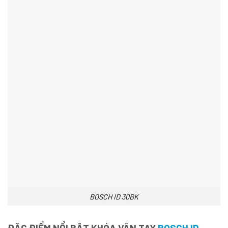
BOSCH ID 30BK
ĐẶC ĐIỂM NỔI BẬT KHÓA VÂN TAY
BOSCH ID