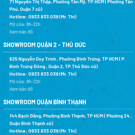
71 Nguyễn Thị Thập, Phường Tân Mỹ, TP.HCM ( Phường Tân
Phú, Quận 7 cũ)
Hotline:
0933.833.039
(Mr. Thi
)
Mở cửa: 8h-22h
Xem bản đồ
SHOWROOM QUẬN 2 - THỦ ĐỨC
625 Nguyễn Duy Trinh , Phường Bình Trưng, TP HCM ( P.
Bình Trưng Đông , Quận 2, TP.Thủ Đức cũ)
Hotline:
0933.833.039
(Mr. Thi)
Mở cửa: 8h-22h
Xem bản đồ
SHOWROOM QUẬN BÌNH THẠNH
144 Bạch Đằng, Phường Bình Thạnh, TP HCM ( Phường 24 ,
Quận Bình Thạnh cũ)
Hotline:
0933.833.039
(Mr. Thi)