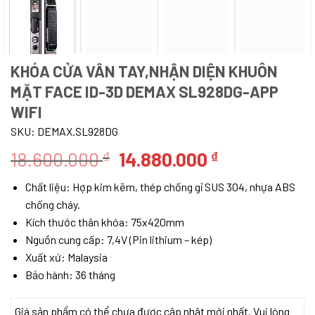
KHÓA CỬA VÂN TAY,NHẬN DIỆN KHUÔN
MẶT FACE ID-3D DEMAX SL928DG-APP
WIFI
SKU:
DEMAX.SL928DG
Giá
Giá
18.600.000
14.880.000
₫
₫
gốc
hiện
Chất liệu: Hợp kim kẽm, thép chống gỉ SUS 304, nhựa ABS
là:
tại
chống cháy.
18.600.000 ₫.
là:
Kích thước thân khóa: 75x420mm
14.880.000 
Nguồn cung cấp: 7,4V (Pin lithium – kép)
Xuất xứ: Malaysia
Bảo hành: 36 tháng
Giá sản phẩm có thể chưa được cập nhật mới nhất. Vui lòng