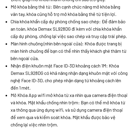
Mở khóa bằng thẻ từ: Bên cạnh chức năng mở khóa bằng
vân tay, khóa cũng hỗ trợ mở khóa bằng thẻ từ tiện lợi.
Chìa khóa khẩn cấp dự phòng chống sao chép: Để đảm bảo
an toàn, khóa Demax SL928DG đi kèm với chìa khóa khẩn
cấp dự phòng, chống lại việc sao chép và truy cập trái phép.
Màn hình chuông (nhìn bên ngoài cửa): Khóa được trang bị
màn hình chuông để bạn có thể nhìn thấy khách ghé thăm từ
bên ngoài cửa.
Nhận điện khuôn mặt Face ID-3D khoảng cách 1M: Khóa
Demax SL928DG có khả năng nhận dạng khuôn mặt với công
nghệ Face ID-3D, cho phép nhận dạng từ khoảng cách lên
đến 1 mét.
Mở Khóa App wifi mở khóa từ xa nhìn qua camera điện thoại
và khóa. Mật khẩu chống nhìn trộm: Bạn có thể mở khóa từ
xa thông qua ứng dụng wifi, và sử dụng camera điện thoại
để xem qua và kiểm soát khóa. Mật khẩu được bảo vệ
chống lại việc nhìn trộm.