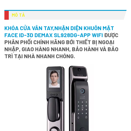
MÔ TẢ
KHÓA CỬA VÂN TAY,NHẬN DIỆN KHUÔN MẶT
FACE ID-3D DEMAX SL928DG-APP WIFI
ĐƯỢC
PHÂN PHỐI CHÍNH HÃNG BỚI THIẾT BỊ NGOẠI
NHẬP, GIAO HÀNG NHANH, BẢO HÀNH VÀ BẢO
TRÌ TẠI NHÀ NHANH CHÓNG.