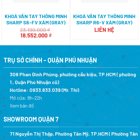
KHOÁ VÂN TAY THÔNG MINH
KHOÁ VÂN TAY THÔNG MINH
SHARP S6-FV XÁM (GRAY)
SHARP R6-V XÁM (GRAY)
23.190.000
₫
LIÊN HỆ
Giá
Giá
18.552.000
₫
gốc
hiện
là:
tại
23.190.000 ₫.
là:
18.552.000 ₫.
TRỤ SỞ CHÍNH - QUẬN PHÚ NHUẬN
308 Phan Đình Phùng, phường cầu kiệu, TP.HCM ( phường
1 , Quận Phú Nhuận cũ)
Hotline:
0933.833.039
(Mr. Thi)
Mở cửa: 8h-22h
Xem bản đồ
SHOWROOM QUẬN 7
71 Nguyễn Thị Thập, Phường Tân Mỹ, TP.HCM ( Phường Tân