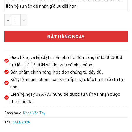
liên hệ tư vấn để nhận giá ưu đãi hơn.
Khóa cửa vân tay,nhận diện khuôn mặt Face ID-3D Demax SL928
ĐẶT HÀNG NGAY
Giao hàng và lắp đặt miễn phí cho đơn hàng từ 1.000.000đ
trở lên tại TP.HCM và khu vực có chi nhánh.
Sản phẩm chính hãng, hóa đơn chứng từ đầy đủ.
Xử lý lỗi nhanh chóng sau khi tiếp nhận, bảo hành bảo trì tại
nhà.
Liên hệ ngay 096.775.4648 để được tư vấn và nhận được
thêm ưu đãi.
Danh mục:
Khoá Vân Tay
Thẻ:
SALE2026