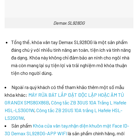
Demax SL928DG
Tổng thể, khóa vân tay Demax SL928DG là một sản phẩm
đáng chú ý với nhiều tính năng an toàn, tiện ích và tính năng
đa dạng. Khóa này không chỉ đảm bảo an ninh cho ngôi nhà
mà còn mang lại sự tiện lợi và trải nghiệm mở khóa thuận
tiện cho người dùng.
Ngoài ra quý khách có thể tham khảo thêm một số mẫu
khóa khác:
MÁY RỬA BÁT LẮP ĐẶT ĐỘC LẬP HOẶC ÂM TỦ
GRANDX SMS8GX86B
,
Công tắc ZB 3GUS 10A Trắng L Hafele
HSL-LS3G01W
,
Công tắc ZB 2GUS 10A trắng L Hafele HSL-
LS2G01W
,
Sản phẩm
Khóa cửa vân tay,nhận diện khuôn mặt Face ID-
3D Demax SL928DG-APP WIFI
là sản phẩm chính hãng, mới