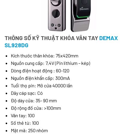
THÔNG SỐ KỸ THUẬT KHÓA VÂN TAY
DEMAX
SL928DG
Kích thước thân khóa: 75x420mm
Nguồn cung cấp: 7,4V (Pin lithium – kép)
Dòng điện hoạt động : 60-120
Nguồn điện khẩn cấp: 300mA
Tuổi thọ pin: Mở cửa 40000 lần
Dây cáp sạc: Có
Độ dày cửa: 35- 90 mm
Độ rộng đố cửa: >100mm
Vân tay: 100
Số thẻ từ: 100
Mật mã: 250 nhóm