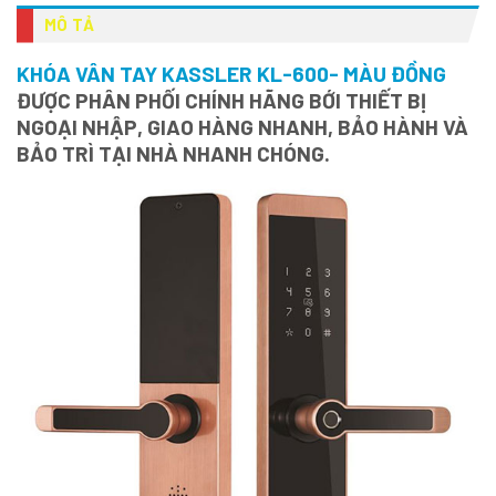
MÔ TẢ
KHÓA VÂN TAY KASSLER KL-600- MÀU ĐỒNG
ĐƯỢC PHÂN PHỐI CHÍNH HÃNG BỚI THIẾT BỊ
NGOẠI NHẬP, GIAO HÀNG NHANH, BẢO HÀNH VÀ
BẢO TRÌ TẠI NHÀ NHANH CHÓNG.