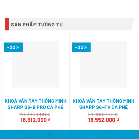
SẢN PHẨM TƯƠNG TỰ
-20%
-20%
KHOÁ VÂN TAY THÔNG MINH
KHOÁ VÂN TAY THÔNG MINH
SHARP S6-B PRO CÀ PHÊ
SHARP S6-FV CÀ PHÊ
(BROWN)
(BROWN)
20.390.000
₫
23.190.000
₫
Giá
Giá
Giá
Giá
16.312.000
₫
18.552.000
₫
gốc
hiện
gốc
hiện
là:
tại
là:
tại
20.390.000 ₫.
là:
23.190.000 ₫.
là: