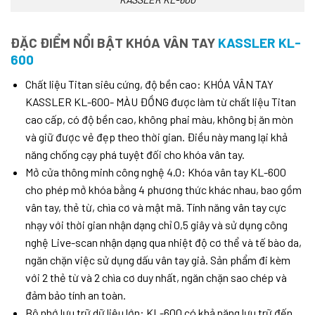
ĐẶC ĐIỂM NỔI BẬT KHÓA VÂN TAY
KASSLER KL-
600
Chất liệu Titan siêu cứng, độ bền cao: KHÓA VÂN TAY
KASSLER KL-600- MÀU ĐỒNG được làm từ chất liệu Titan
cao cấp, có độ bền cao, không phai màu, không bị ăn mòn
và giữ được vẻ đẹp theo thời gian. Điều này mang lại khả
năng chống cạy phá tuyệt đối cho khóa vân tay.
Mở cửa thông minh công nghệ 4.0: Khóa vân tay KL-600
cho phép mở khóa bằng 4 phương thức khác nhau, bao gồm
vân tay, thẻ từ, chìa cơ và mật mã. Tính năng vân tay cực
nhạy với thời gian nhận dạng chỉ 0,5 giây và sử dụng công
nghệ Live-scan nhận dạng qua nhiệt độ cơ thể và tế bào da,
ngăn chặn việc sử dụng dấu vân tay giả. Sản phẩm đi kèm
với 2 thẻ từ và 2 chìa cơ duy nhất, ngăn chặn sao chép và
đảm bảo tính an toàn.
Bộ nhớ lưu trữ dữ liệu lớn: KL-600 có khả năng lưu trữ đến