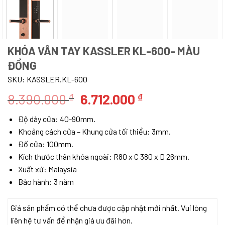
KHÓA VÂN TAY KASSLER KL-600- MÀU
ĐỒNG
SKU:
KASSLER.KL-600
Giá
Giá
8.390.000
6.712.000
₫
₫
gốc
hiện
Độ dày cửa: 40-90mm.
là:
tại
Khoảng cách cửa – Khung cửa tối thiểu: 3mm.
8.390.000 ₫.
là:
Đố cửa: 100mm.
6.712.000 ₫.
Kích thước thân khóa ngoài: R80 x C 380 x D 26mm.
Xuất xứ: Malaysia
Bảo hành: 3 năm
Giá sản phẩm có thể chưa được cập nhật mới nhất. Vui lòng
liên hệ tư vấn để nhận giá ưu đãi hơn.