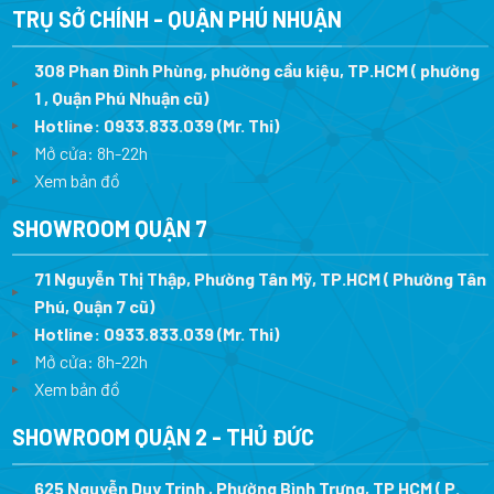
16.312.000 ₫.
18.552.0
TRỤ SỞ CHÍNH - QUẬN PHÚ NHUẬN
308 Phan Đình Phùng, phường cầu kiệu, TP.HCM ( phường
1 , Quận Phú Nhuận cũ)
Hotline:
0933.833.039
(Mr. Thi)
Mở cửa: 8h-22h
Xem bản đồ
SHOWROOM QUẬN 7
71 Nguyễn Thị Thập, Phường Tân Mỹ, TP.HCM ( Phường Tân
Phú, Quận 7 cũ)
Hotline:
0933.833.039
(Mr. Thi
)
Mở cửa: 8h-22h
Xem bản đồ
SHOWROOM QUẬN 2 - THỦ ĐỨC
625 Nguyễn Duy Trinh , Phường Bình Trưng, TP HCM ( P.