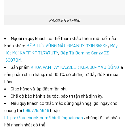
KASSLER KL-600
Ngoài ra quý khách có thể tham khảo thêm một số mẫu
khóa khác:
BẾP TỪ 2 VÙNG NẤU GRANDX GXIH 658SE
,
Máy
Hút Mùi KAFF KF-TL747UTY
,
Bếp Từ Domino Canzy CZ-
I6007DM
,
Sản phẩm
KHÓA VÂN TAY KASSLER KL-600- MÀU ĐỒNG
là
sản phẩm chính hãng, mới 100% có chứng từ đầy đủ khi mua
hàng.
Giao hàng và lắp đặt miễn phí.
Chế độ bảo hành siêu tốc, bảo trì tận nhà định kỳ.
Nếu quý khách có thắc mắc đừng ngần ngại gọi ngay cho
chúng tôi
096.775.4648
hoặc
https://facebook.com/thietbingoainhap
, chúng tôi sẽ phản
hồi nhanh nhất có thể.