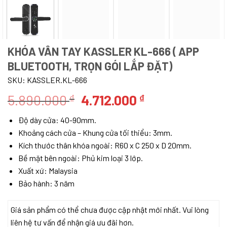
KHÓA VÂN TAY KASSLER KL-666 ( APP
BLUETOOTH, TRỌN GÓI LẮP ĐẶT)
SKU:
KASSLER.KL-666
Giá
Giá
5.890.000
4.712.000
₫
₫
gốc
hiện
Độ dày cửa: 40-90mm.
là:
tại
Khoảng cách cửa – Khung cửa tối thiểu: 3mm.
5.890.000 ₫.
là:
Kích thước thân khóa ngoài: R60 x C 250 x D 20mm.
4.712.000 ₫.
Bề mặt bên ngoài: Phủ kim loại 3 lớp.
Xuất xứ: Malaysia
Bảo hành: 3 năm
Giá sản phẩm có thể chưa được cập nhật mới nhất. Vui lòng
liên hệ tư vấn để nhận giá ưu đãi hơn.