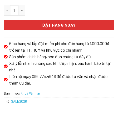
KHÓA VÂN TAY KASSLER KL-666 ( APP BLUETOOTH, TRỌN GÓI LẮ
ĐẶT HÀNG NGAY
Giao hàng và lắp đặt miễn phí cho đơn hàng từ 1.000.000đ
trở lên tại TP.HCM và khu vực có chi nhánh.
Sản phẩm chính hãng, hóa đơn chứng từ đầy đủ.
Xử lý lỗi nhanh chóng sau khi tiếp nhận, bảo hành bảo trì tại
nhà.
Liên hệ ngay 096.775.4648 để được tư vấn và nhận được
thêm ưu đãi.
Danh mục:
Khoá Vân Tay
Thẻ:
SALE2026