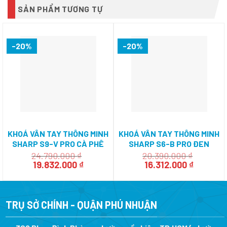
SẢN PHẨM TƯƠNG TỰ
-20%
-20%
KHOÁ VÂN TAY THÔNG MINH
KHOÁ VÂN TAY THÔNG MINH
SHARP S9-V PRO CÀ PHÊ
SHARP S6-B PRO ĐEN
(BROWN)
(BLACK)
24.790.000
₫
20.390.000
₫
Giá
Giá
Giá
Giá
19.832.000
₫
16.312.000
₫
gốc
hiện
gốc
hiện
là:
tại
là:
tại
24.790.000 ₫.
là:
20.390.000 ₫.
là:
19.832.000 ₫.
16.312.0
TRỤ SỞ CHÍNH - QUẬN PHÚ NHUẬN