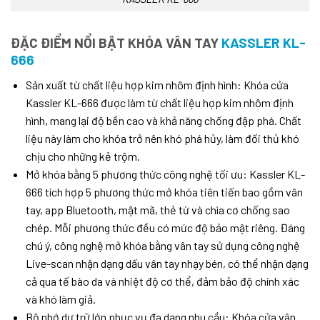
ĐẶC ĐIỂM NỔI BẬT KHÓA VÂN TAY
KASSLER KL-
666
Sản xuất từ chất liệu hợp kim nhôm định hình: Khóa cửa
Kassler KL-666 được làm từ chất liệu hợp kim nhôm định
hình, mang lại độ bền cao và khả năng chống đập phá. Chất
liệu này làm cho khóa trở nên khó phá hủy, làm đối thủ khó
chịu cho những kẻ trộm.
Mở khóa bằng 5 phương thức công nghệ tối ưu: Kassler KL-
666 tích hợp 5 phương thức mở khóa tiên tiến bao gồm vân
tay, app Bluetooth, mật mã, thẻ từ và chìa cơ chống sao
chép. Mỗi phương thức đều có mức độ bảo mật riêng. Đáng
chú ý, công nghệ mở khóa bằng vân tay sử dụng công nghệ
Live-scan nhận dạng dấu vân tay nhạy bén, có thể nhận dạng
cả qua tế bào da và nhiệt độ cơ thể, đảm bảo độ chính xác
và khó làm giả.
Bộ nhớ dự trữ lớn phục vụ đa dạng nhu cầu: Khóa cửa vân