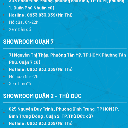
308 Phan Đình Phùng, phường cầu kiệu, TP.HCM ( phường
1 , Quận Phú Nhuận cũ)
Hotline:
0933.833.039
(Mr. Thi)
Mở cửa: 8h-22h
Xem bản đồ
SHOWROOM QUẬN 7
71 Nguyễn Thị Thập, Phường Tân Mỹ, TP.HCM ( Phường Tân
Phú, Quận 7 cũ)
Hotline:
0933.833.039
(Mr. Thi
)
Mở cửa: 8h-22h
Xem bản đồ
SHOWROOM QUẬN 2 - THỦ ĐỨC
625 Nguyễn Duy Trinh , Phường Bình Trưng, TP HCM ( P.
Bình Trưng Đông , Quận 2, TP.Thủ Đức cũ)
Hotline:
0933.833.039
(Mr. Thi)