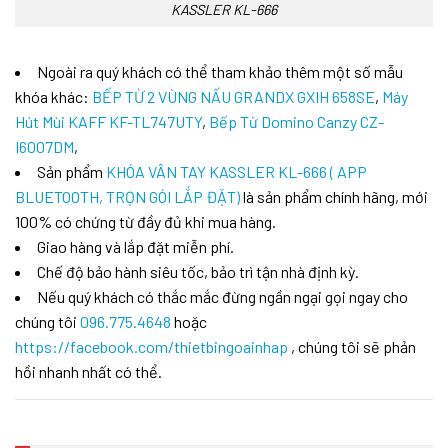
KASSLER KL-666
Ngoài ra quý khách có thể tham khảo thêm một số mẫu
khóa khác:
BẾP TỪ 2 VÙNG NẤU GRANDX GXIH 658SE
,
Máy
Hút Mùi KAFF KF-TL747UTY
,
Bếp Từ Domino Canzy CZ-
I6007DM
,
Sản phẩm
KHÓA VÂN TAY KASSLER KL-666 ( APP
BLUETOOTH, TRỌN GÓI LẮP ĐẶT)
là sản phẩm chính hãng, mới
100% có chứng từ đầy đủ khi mua hàng.
Giao hàng và lắp đặt miễn phí.
Chế độ bảo hành siêu tốc, bảo trì tận nhà định kỳ.
Nếu quý khách có thắc mắc đừng ngần ngại gọi ngay cho
chúng tôi
096.775.4648
hoặc
https://facebook.com/thietbingoainhap
, chúng tôi sẽ phản
hồi nhanh nhất có thể.