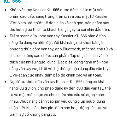
KL-666
Khóa vân tay Kassler KL-666 được đánh giá là một sản
phẩm cao cấp, sang trọng, tiện ích và bảo mật từ Kassler
Việt Nam. Với thiết kế đơn giản và nhỏ gọn, sản phẩm này
thu hút sự ưa thích từ khách hàng ngay từ cái nhìn đầu tiên.
Điểm mạnh của khóa vân tay Kassler KL-666 nằm ở tính
năng đa dạng và hiện đại. Với khả năng mở khóa bằng 5
phương thức gồm vân tay, app Bluetooth, mật mã, thẻ từ và
chìa cơ chống sao chép, sản phẩm đáp ứng nhu cầu và sở
thích của nhiều người dùng. Đặc biệt, công nghệ mở khóa
bằng vân tay vượt trội với hệ thống nhận dạng dấu vân tay
Live-scan cực nhạy, đảm bảo độ chính xác và an toàn.
Ngoài ra, khóa cửa vân tay Kassler KL-666 cũng có khả
năng lưu trữ lớn, cho phép đăng ký đến 300 dấu vân tay, thẻ
từ và mật mã, phục vụ cho nhiều nhu cầu sử dụng khác
nhau. Chức năng cảnh báo pin yếu cũng giúp người dùng
nhận biết khi cần thay pin, đảm bảo hoạt động liên tục và
tránh sự cố không đáng có.