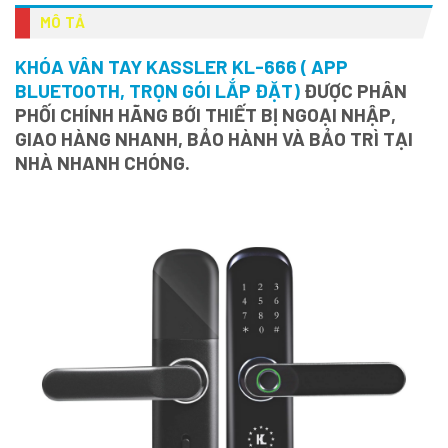
MÔ TẢ
KHÓA VÂN TAY KASSLER KL-666 ( APP
BLUETOOTH, TRỌN GÓI LẮP ĐẶT)
ĐƯỢC PHÂN
PHỐI CHÍNH HÃNG BỚI THIẾT BỊ NGOẠI NHẬP,
GIAO HÀNG NHANH, BẢO HÀNH VÀ BẢO TRÌ TẠI
NHÀ NHANH CHÓNG.