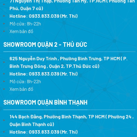
71 Nguyễn Thị Thập, Phường Tân Mỹ, TP.HCM ( Phường Tân
Phú, Quận 7 cũ)
Hotline:
0933.833.039
(Mr. Thi
)
Mở cửa: 8h-22h
Xem bản đồ
SHOWROOM QUẬN 2 - THỦ ĐỨC
625 Nguyễn Duy Trinh , Phường Bình Trưng, TP HCM ( P.
Bình Trưng Đông , Quận 2, TP.Thủ Đức cũ)
Hotline:
0933.833.039
(Mr. Thi)
Mở cửa: 8h-22h
Xem bản đồ
SHOWROOM QUẬN BÌNH THẠNH
144 Bạch Đằng, Phường Bình Thạnh, TP HCM ( Phường 24 ,
Quận Bình Thạnh cũ)
Hotline:
0933.833.039
(Mr. Thi)