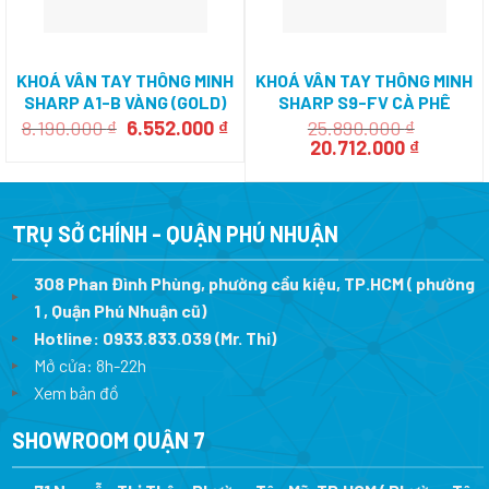
KHOÁ VÂN TAY THÔNG MINH
KHOÁ VÂN TAY THÔNG MINH
SHARP A1-B VÀNG (GOLD)
SHARP S9-FV CÀ PHÊ
(BROWN)
Giá
Giá
8.190.000
₫
6.552.000
₫
25.890.000
₫
gốc
hiện
Giá
Giá
20.712.000
₫
là:
tại
gốc
hiện
8.190.000 ₫.
là:
là:
tại
6.552.000 ₫.
25.890.000 ₫.
là:
20.712.0
TRỤ SỞ CHÍNH - QUẬN PHÚ NHUẬN
308 Phan Đình Phùng, phường cầu kiệu, TP.HCM ( phường
1 , Quận Phú Nhuận cũ)
Hotline:
0933.833.039
(Mr. Thi)
Mở cửa: 8h-22h
Xem bản đồ
SHOWROOM QUẬN 7