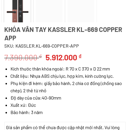
KHÓA VÂN TAY KASSLER KL-669 COPPER
APP
SKU:
KASSLER.KL-669-COPPER-APP
Giá
Giá
7.390.000
5.912.000
₫
₫
gốc
hiện
Kích thước thân khóa ngoài: R 70 x C 370 x D 22 mm
là:
tại
Chất liệu: Nhựa ABS chịu lực, hợp kim, kính cường lực.
7.390.000 ₫.
là:
Phụ kiện đi kèm: giấy bảo hành, 2 chìa cơ đồng (chống sao
5.912.000 ₫.
chép), 2 thẻ từ nhỏ
Độ dày của cửa:40-90mm
Xuất xứ: Đức
Bảo hành: 3 năm
Giá sản phẩm có thể chưa được cập nhật mới nhất. Vui lòng