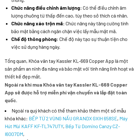
Chức năng điều chỉnh âm lượng:
Có thể điều chỉnh âm
lượng chuông từ thấp đến cao, tùy theo sở thích cá nhân.
Chức năng xáo trộn mã:
Chức năng này tăng cường tính
bảo mật bằng cách ngăn chặn việc lấy mẫu mật mã.
Chế độ thông phòng:
Chế độ này tạo sự thuận tiện cho
việc sử dụng hàng ngày.
Tổng quan, Khóa vân tay Kassler KL-669 Copper App là một
sản phẩm an ninh đa năng và bảo mật với tính năng linh hoạt và
thiết kế đẹp mắt.
Ngoài ra khi mua Khóa vân tay Kassler KL-669 Copper
App sẽ được hỗ trợ miễn phí vận chuyển và lắp đặt toàn
quốc.
Ngoài ra quý khách có thể tham khảo thêm một số mẫu
khóa khác:
BẾP TỪ 2 VÙNG NẤU GRANDX GXIH 658SE
,
Máy
Hút Mùi KAFF KF-TL747UTY
,
Bếp Từ Domino Canzy CZ-
I6007DM
,