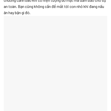
chuông cảnh báo khi có hiện tượng dò mật mã đảm bảo cho sự
an toàn. Bạn cũng không cần để mắt tới con nhỏ khi đang nấu
ăn hay bận gì đó.