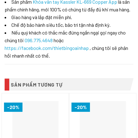
Sản phẩm
Khóa vân tay Kassler KL-669 Copper App
là sản
phẩm chính hãng, mới 100% có chứng từ đầy đủ khi mua hàng.
Giao hàng và lắp đặt miễn phí.
Chế độ bảo hành siêu tốc, bảo trì tận nhà định kỳ.
Nếu quý khách có thắc mắc đừng ngần ngại gọi ngay cho
chúng tôi
096.775.4648
hoặc
https://facebook.com/thietbingoainhap
, chúng tôi sẽ phản
hồi nhanh nhất có thể.
SẢN PHẨM TƯƠNG TỰ
-20%
-20%