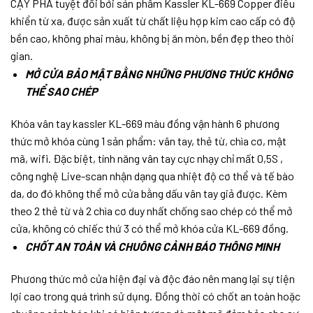
CẠY PHÁ tuyệt đối bởi sản phẩm Kassler KL-669 Copper điều
khiển từ xa, được sản xuất từ chất liệu hợp kim cao cấp có độ
bền cao, không phai màu, không bị ăn mòn, bền đẹp theo thời
gian.
MỞ CỬA BẢO MẬT BẰNG NHỮNG PHƯƠNG THỨC KHÔNG
THỂ SAO CHÉP
Khóa vân tay kassler KL-669 màu đồng vận hành 6 phương
thức mở khóa cùng 1 sản phẩm: vân tay, thẻ từ, chìa cơ, mật
mã, wifi. Đặc biệt, tính năng vân tay cực nhạy chỉ mất 0,5S ,
công nghệ Live-scan nhận dạng qua nhiệt độ cơ thể và tế bào
da, do đó không thể mở cửa bằng dấu vân tay giả được. Kèm
theo 2 thẻ từ và 2 chìa cơ duy nhất chống sao chép có thể mở
cửa, không có chiếc thứ 3 có thể mở khóa cửa KL-669 đồng.
CHỐT AN TOÀN VÀ CHUÔNG CẢNH BÁO THÔNG MINH
Phương thức mở cửa hiện đại và độc đáo nên mang lại sự tiện
lợi cao trong quá trình sử dụng. Đồng thời có chốt an toàn hoặc