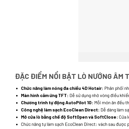
ĐẶC ĐIỂM NỔI BẬT LÒ NƯỚNG ÂM 
Chức năng làm nóng đa chiều 4D Hotair:
Phân phối nh
Màn hình cảm ứng TFT:
Dễ sử dụng nhờ vòng điều khiển 
Chương trình tự động AutoPilot 10:
Mỗi món ăn đều thơ
Công nghệ làm sạch EcoClean Direct:
Dễ dàng làm sạ
Mở cửa lò bằng chế độ SoftOpen và SoftClose:
Cửa l
Chức năng tự làm sạch EcoClean Direct: vách sau được