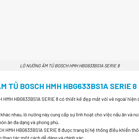
LÒ NƯỚNG ÂM TỦ BOSCH HMH HBG633BS1A SERIE 8
M TỦ BOSCH HMH HBG633BS1A SERIE 8
 HMH HBG633BS1A SERIE 8 có thiết kế đẹp mắt với vẻ ngoài hiện đạ
ác nhau, lò nướng này cung cấp sự linh hoạt cho việc nấu ăn và nư
món ăn đa dạng và phong phú.
HMH HBG633BS1A SERIE 8 được trang bị hệ thống điều khiển thông 
ạn thao tác một cách dễ dàng và chính xác.