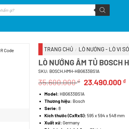
TRANG CHỦ
LÒ NƯỚNG - LÒ VI S
/
LÒ NƯỚNG ÂM TỦ BOSCH H
SKU:
BOSCH.HMH-HBG633BS1A
Giá
35.600.000
23.490.000
₫
₫
gốc
Model:
HBG633BS1A
là:
t
Thương hiệu:
Bosch
35.600.000 ₫.
l
Serie:
8
Kích thước (CxRxS):
595 x 594 x 548 mm
Xuất xứ:
Germany