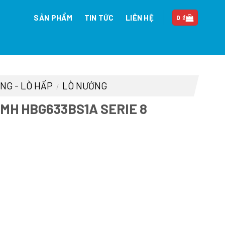
SẢN PHẨM
TIN TỨC
LIÊN HỆ
0
₫
ÓNG - LÒ HẤP
LÒ NƯỚNG
/
MH HBG633BS1A SERIE 8
Giá
hiện
ại
à:
23.490.000 ₫.