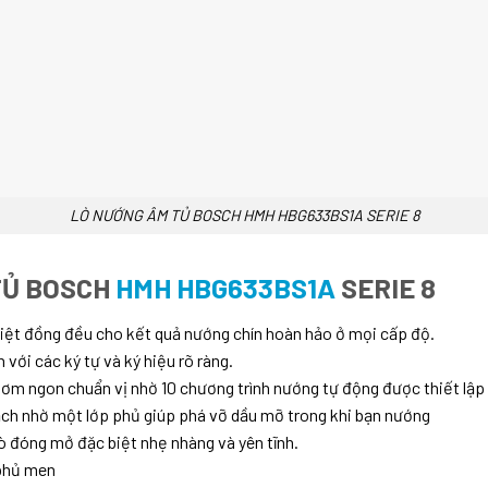
LÒ NƯỚNG ÂM TỦ BOSCH HMH HBG633BS1A SERIE 8
TỦ BOSCH
HMH HBG633BS1A
SERIE 8
iệt đồng đều cho kết quả nướng chín hoàn hảo ở mọi cấp độ.
với các ký tự và ký hiệu rõ ràng.
m ngon chuẩn vị nhờ 10 chương trình nướng tự động được thiết lập
ch nhờ một lớp phủ giúp phá vỡ dầu mỡ trong khi bạn nướng
ò đóng mở đặc biệt nhẹ nhàng và yên tĩnh.
 phủ men