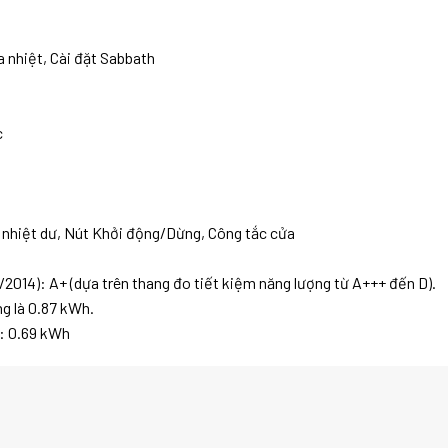
a nhiệt, Cài đặt Sabbath
c
o nhiệt dư, Nút Khởi động/Dừng, Công tắc cửa
/2014): A+ (dựa trên thang đo tiết kiệm năng lượng từ A+++ đến D).
g là 0.87 kWh.
u: 0.69 kWh