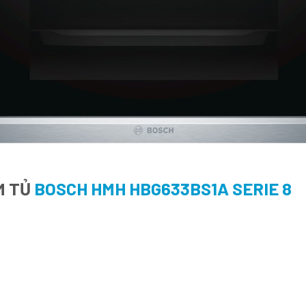
M TỦ
BOSCH HMH HBG633BS1A SERIE 8