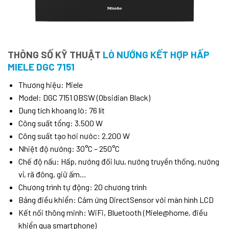
THÔNG SỐ KỸ THUẬT
LÒ NƯỚNG KẾT HỢP HẤP
MIELE DGC 7151
Thương hiệu: Miele
Model: DGC 7151 OBSW (Obsidian Black)
Dung tích khoang lò: 76 lít
Công suất tổng: 3.500 W
Công suất tạo hơi nước: 2.200 W
Nhiệt độ nướng: 30°C – 250°C
Chế độ nấu: Hấp, nướng đối lưu, nướng truyền thống, nướng
vỉ, rã đông, giữ ấm…
Chương trình tự động: 20 chương trình
Bảng điều khiển: Cảm ứng DirectSensor với màn hình LCD
Kết nối thông minh: WiFi, Bluetooth (Miele@home, điều
khiển qua smartphone)