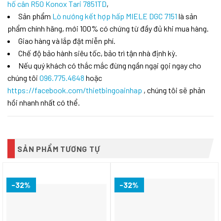
hố cân R50 Konox Tari 7851TD
,
Sản phẩm
Lò nướng kết hợp hấp MIELE DGC 7151
là sản
phẩm chính hãng, mới 100% có chứng từ đầy đủ khi mua hàng.
Giao hàng và lắp đặt miễn phí.
Chế độ bảo hành siêu tốc, bảo trì tận nhà định kỳ.
Nếu quý khách có thắc mắc đừng ngần ngại gọi ngay cho
chúng tôi
096.775.4648
hoặc
https://facebook.com/thietbingoainhap
, chúng tôi sẽ phản
hồi nhanh nhất có thể.
SẢN PHẨM TƯƠNG TỰ
-32%
-32%