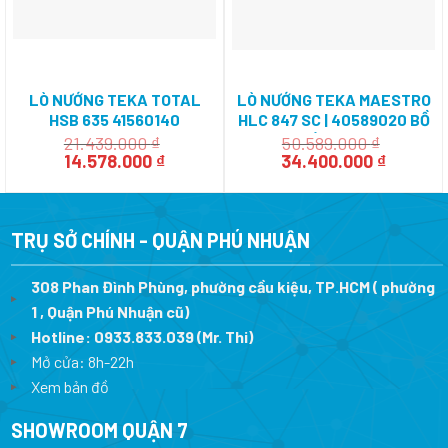
LÒ NƯỚNG TEKA TOTAL
LÒ NƯỚNG TEKA MAESTRO
HSB 635 41560140
HLC 847 SC | 40589020 BỒ
ĐÀO NHA
21.439.000
₫
50.589.000
₫
Giá
Giá
Giá
Giá
14.578.000
₫
34.400.000
₫
gốc
hiện
gốc
hiện
là:
tại
là:
tại
21.439.000 ₫.
là:
50.589.000 ₫.
là:
14.578.000 ₫.
34.400.
TRỤ SỞ CHÍNH - QUẬN PHÚ NHUẬN
308 Phan Đình Phùng, phường cầu kiệu, TP.HCM ( phường
1 , Quận Phú Nhuận cũ)
Hotline:
0933.833.039
(Mr. Thi)
Mở cửa: 8h-22h
Xem bản đồ
SHOWROOM QUẬN 7