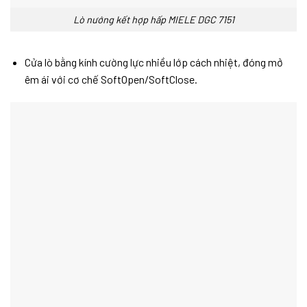
Lò nướng kết hợp hấp MIELE DGC 7151
Cửa lò bằng kính cường lực nhiều lớp cách nhiệt, đóng mở
êm ái với cơ chế SoftOpen/SoftClose.