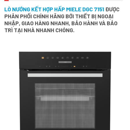
LÒ NƯỚNG KẾT HỢP HẤP MIELE DGC 7151
ĐƯỢC
PHÂN PHỐI CHÍNH HÃNG BỚI THIẾT BỊ NGOẠI
NHẬP, GIAO HÀNG NHANH, BẢO HÀNH VÀ BẢO
TRÌ TẠI NHÀ NHANH CHÓNG.