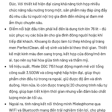
Đức. Với thiết kế hiện đại cùng khả năng tích hợp nhiều
chức năng nấu nướng trong một, sản phẩm này đáp ứng đầy
đủ nhu cầu từ người nội trợ gia đình đến những ai đam mê
ẩm thực chuyên sâu.
Điểm nổi bật đầu tiên phải kể đến là dung tích lớn 76 lít – đủ
sức phục vụ các bữa ăn cho gia đình đông người hoặc khi
tiếp đãi khách. Khoang lò được làm từ thép không gỉ tráng
men PerfectClean, dễ vệ sinh và bền bỉ theo thời gian. Thiết
kế mặt kính màu đen sang trọng, kết hợp cửa đóng/mở êm
ái, tạo nên sự hài hòa giữa tính năng và thẩm mỹ.
Về hiệu suất, Miele DGC 7151 hoạt động mạnh mẽ với tổng
công suất 3.500W và công nghệ hấp hiện đại, giúp thực
phẩm chín đều từ trong ra ngoài, giữ được độ ẩm và dinh
dưỡng. Hơn nữa, lò còn được trang bị 20 chương trình nấu tự
động, giúp bạn tiết kiệm thời gian nhưng vẫn đảm bảo chất
lượng món ăn tối ưu.
Ngoài ra, tính năng kết nối thông minh Miele@home qua
WiFi và Bluetooth mang đến trải nghiệm tiện lợi, cho phép