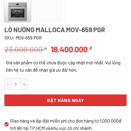
LÒ NƯỚNG MALLOCA MOV-659 PGR
SKU:
MOV-659 PGR
Giá
Giá
23.000.000
18.400.000
₫
₫
gốc
hiện
Giá sản phẩm có thể chưa được cập nhật mới nhất. Vui lòng
là:
tại
liên hệ tư vấn để nhận giá ưu đãi hơn.
23.000.000 ₫.
là:
18.400.000 
Lò nướng Malloca MOV-659 PGR số lượng
ĐẶT HÀNG NGAY
Giao hàng và lắp đặt miễn phí cho đơn hàng từ 1.000.000đ
trở lên tại TP.HCM và khu vực có chi nhánh.