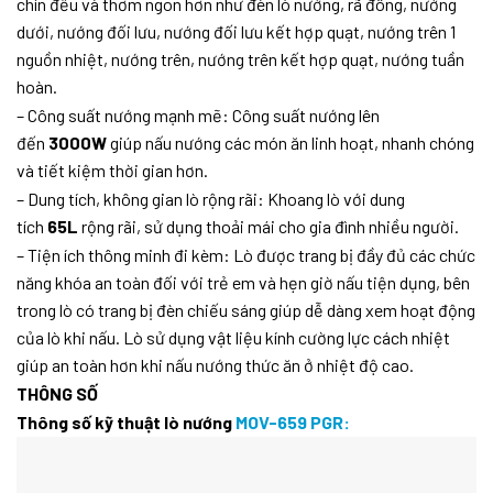
chín đều và thơm ngon hơn như đèn lò nướng, rã đông, nướng
dưới, nướng đối lưu, nướng đối lưu kết hợp quạt, nướng trên 1
nguồn nhiệt, nướng trên, nướng trên kết hợp quạt, nướng tuần
hoàn.
– Công suất nướng mạnh mẽ: Công suất nướng lên
đến
3000W
giúp nấu nướng các món ăn linh hoạt, nhanh chóng
và tiết kiệm thời gian hơn.
– Dung tích, không gian lò rộng rãi: Khoang lò với dung
tích
65L
rộng rãi, sử dụng thoải mái cho gia đình nhiều người.
– Tiện ích thông minh đi kèm: Lò được trang bị đầy đủ các chức
năng khóa an toàn đối với trẻ em và hẹn giờ nấu tiện dụng, bên
trong lò có trang bị đèn chiếu sáng giúp dễ dàng xem hoạt động
của lò khi nấu. Lò sử dụng vật liệu kính cường lực cách nhiệt
giúp an toàn hơn khi nấu nướng thức ăn ở nhiệt độ cao.
THÔNG SỐ
Thông số kỹ thuật lò nướng
MOV-659 PGR: