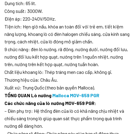
Dung tích: 65 lít.
Công suất: 3000W.
Điện áp: 220-240V/50Hz.
Tiện ích: Hẹn giờ nấu, khóa an toàn đối với trẻ em, tiết kiệm
năng lượng, khoang lò có đèn halogen chiếu sáng, cửa kính sang
trọng, cách nhiệt, cửa lò đóng mở giảm chấn.
9 chức năng: đèn lò nướng, rã đông, nướng dưới, nướng đối lưu,
nướng đối lưu kết hợp quạt, nướng trên 1 nguồn nhiệt, nướng
trên, nướng trên kết hợp quạt, nướng tuần hoàn.
Chất liệu khoang lò: Thép tráng men cao cấp, không gỉ.
Thương hiệu của: Châu Âu.
Xuất xứ: Trung Quốc (theo bản quyền Malloca).
TỔNG QUAN Lò nướng
Malloca MOV-659 PGR
Các chức năng của lò nướng MOV-659 PGR:
– Đèn phụ trợ: Hệ thống đèn của lò có khả năng chịu nhiệt và
chiếu sáng trong lò giúp quan sát thực phẩm trong quá trình
nướng dễ dàng hơn.
– Chức năng rã đông: Chức năng này giúp bạn rã đông thực