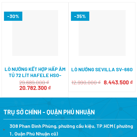
-30%
-35%
LÒ NƯỚNG KẾT HỢP HẤP ÂM
LÒ NƯỚNG SEVILLA SV-660
TỦ 72 LÍT HAFELE HSO-
8T72A 538.61.461
Giá
G
29.689.000
₫
12.990.000
₫
8.443.500
₫
Giá
Giá
gốc
h
20.782.300
₫
gốc
hiện
là:
tạ
là:
tại
12.990.000 ₫.
là
29.689.000 ₫.
là:
8
20.782.300 ₫.
TRỤ SỞ CHÍNH - QUẬN PHÚ NHUẬN
308 Phan Đình Phùng, phường cầu kiệu, TP.HCM ( phường
1 , Quận Phú Nhuận cũ)