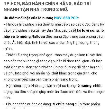
TP.HCM, BẢO HÀNH CHÍNH HÃNG, BẢO TRÌ
NHANH TẬN NHÀ TRONG 2 GIỜ.
Ưu điểm nổi bật của lò nướng
MOV-659 PGR
:
– Malloca là thương hiệu thiết bị nhà bếp cao cấp được đăng ký
bảo hộ thương hiệu từ Tây Ban Nha, các thiết kế
lò vi sóng, lò
hấp và lò nướng Malloca
đều mang đặc trưng của phong cách
châu Âu hiện đại, tinh tế với các chức năng tiện dụng, thông
minh.
– Thiết kế sang trọng, nhỏ gọn: thân máy được làm từ vật liệu
cao cấp thép không gỉ sáng đẹp, bền bỉ theo thời gian kết hợp
mặt kính màu đen cách nhiệt giúp người dùng dễ dàng lau chùi
và phù hợp phối với nhiều nội thất khác trong gia đình, cho
không gian bếp của bạn thêm phần sang trọng.
– Hệ thống quạt: Nhờ quạt tản nhiệt có trong
lò nướng
, nhiệt
lượng tỏa đều khắp lò giúp món ăn được chín đều và thơm ngon
hơn.
– Chương trình nướng đa dạng:
9 chức năng
giúp thực phẩm