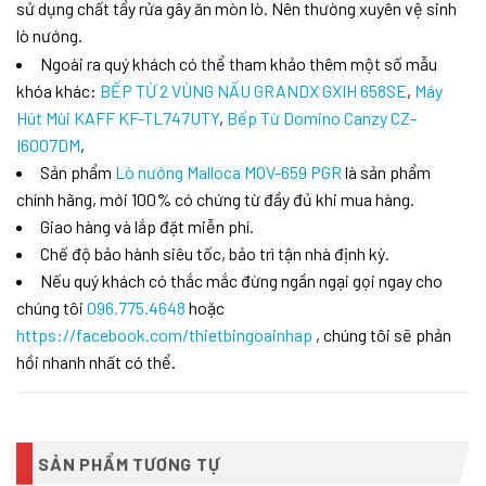
sử dụng chất tẩy rửa gây ăn mòn lò. Nên thường xuyên vệ sinh
lò nướng.
Ngoài ra quý khách có thể tham khảo thêm một số mẫu
khóa khác:
BẾP TỪ 2 VÙNG NẤU GRANDX GXIH 658SE
,
Máy
Hút Mùi KAFF KF-TL747UTY
,
Bếp Từ Domino Canzy CZ-
I6007DM
,
Sản phẩm
Lò nướng Malloca MOV-659 PGR
là sản phẩm
chính hãng, mới 100% có chứng từ đầy đủ khi mua hàng.
Giao hàng và lắp đặt miễn phí.
Chế độ bảo hành siêu tốc, bảo trì tận nhà định kỳ.
Nếu quý khách có thắc mắc đừng ngần ngại gọi ngay cho
chúng tôi
096.775.4648
hoặc
https://facebook.com/thietbingoainhap
, chúng tôi sẽ phản
hồi nhanh nhất có thể.
SẢN PHẨM TƯƠNG TỰ