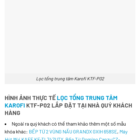
Lọc tổng trung tâm Karofi KTF-P02
HÌNH ẢNH THỰC TẾ
LỌC TỔNG TRUNG TÂM
KAROFI
KTF-P02 LẮP ĐẶT TẠI NHÀ QUÝ KHÁCH
HÀNG
Ngoài ra quý khách có thể tham khảo thêm một số mẫu
khóa khác:
BẾP TỪ 2 VÙNG NẤU GRANDX GXIH 658SE
,
Máy
Hút Mùi KAFF KF-TL747UTY
,
Bếp Từ Domino Canzy CZ-