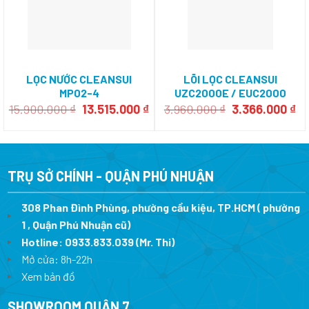
LỌC NƯỚC CLEANSUI
LÕI LỌC CLEANSUI
MP02-4
UZC2000E / EUC2000
Giá
Giá
Giá
Gi
15.900.000
₫
13.515.000
₫
3.960.000
₫
3.366.000
₫
gốc
hiện
gốc
hi
là:
tại
là:
tạ
15.900.000 ₫.
là:
3.960.000 ₫.
là:
13.515.000 ₫.
3.
TRỤ SỞ CHÍNH - QUẬN PHÚ NHUẬN
308 Phan Đình Phùng, phường cầu kiệu, TP.HCM ( phường
1 , Quận Phú Nhuận cũ)
Hotline:
0933.833.039
(Mr. Thi)
Mở cửa: 8h-22h
Xem bản đồ
SHOWROOM QUẬN 7