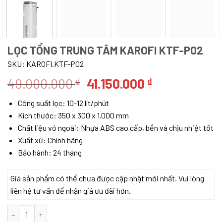
LỌC TỔNG TRUNG TÂM KAROFI KTF-P02
SKU:
KAROFI.KTF-P02
Giá
Giá
49.000.000
41.150.000
₫
₫
gốc
hiện
Công suất lọc: 10-12 lít/phút
là:
tại
Kích thước: 350 x 300 x 1.000 mm
49.000.000 ₫.
là:
Chất liệu vỏ ngoài: Nhựa ABS cao cấp, bền và chịu nhiệt tốt
41.150.000 ₫
Xuất xứ: Chính hãng
Bảo hành: 24 tháng
Giá sản phẩm có thể chưa được cập nhật mới nhất. Vui lòng
liên hệ tư vấn để nhận giá ưu đãi hơn.
Lọc tổng trung tâm Karofi KTF-P02 số lượng