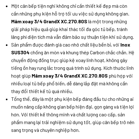
Một căn bếp tiện nghi không chỉ cần thiết kế đẹp mà còn
cần những phụ kiện hỗ trợ tối ưu việc sử dụng không gian.
Mâm xoay 3/4 GrandX XC.270.80S
là một trong những
giải pháp hiệu quả giúp khai thác tối đa góc tủ bếp, tránh
lãng phí diện tích mà vẫn đảm bảo sự thuận tiện khi sử dụng.
Sản phẩm được đánh giá cao nhờ chất liệu bền bỉ, với
Inox
SUS304
chống ăn mòn và khung thép Carbon chắc chắn. Hệ
chuyển động đồng trục giúp kệ xoay linh hoạt, không gây
tiếng ồn hay rung lắc trong quá trình sử dụng. Kích thước linh
hoạt giúp
Mâm xoay 3/4 GrandX XC.270.80S
phù hợp với
nhiều loại tủ bếp phổ biến, dễ dàng lắp đặt mà không cần
thay đổi thiết kế tủ quá nhiều.
Tổng thể, đây là một phụ kiện bếp đáng đầu tư cho những ai
muốn nâng cấp không gian bếp hiện đại, gọn gàng và tiện lợi
hơn. Với thiết kế thông minh và chất lượng cao cấp, sản
phẩm mang lại trải nghiệm sử dụng tốt, giúp căn bếp trở nên
sang trọng và chuyên nghiệp hơn.