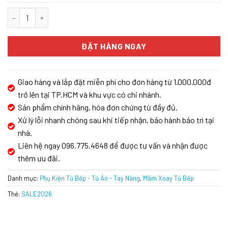
Mâm xoay 3/4 GrandX XC.270.80S số lượng
ĐẶT HÀNG NGAY
Giao hàng và lắp đặt miễn phí cho đơn hàng từ 1.000.000đ
trở lên tại TP.HCM và khu vực có chi nhánh.
Sản phẩm chính hãng, hóa đơn chứng từ đầy đủ.
Xử lý lỗi nhanh chóng sau khi tiếp nhận, bảo hành bảo trì tại
nhà.
Liên hệ ngay 096.775.4648 để được tư vấn và nhận được
thêm ưu đãi.
Danh mục:
Phụ Kiện Tủ Bếp - Tủ Áo - Tay Nâng
,
Mâm Xoay Tủ Bếp
Thẻ:
SALE2026