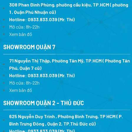
308 Phan Đình Phùng, phường cầu kiệu, TP.HCM ( phường
1 , Quận Phú Nhuận cũ)
Hotline:
0933.833.039
(Mr. Thi)
Mở cửa: 8h-22h
Xem bản đồ
SHOWROOM QUẬN 7
71 Nguyễn Thị Thập, Phường Tân Mỹ, TP.HCM ( Phường Tân
Phú, Quận 7 cũ)
Hotline:
0933.833.039
(Mr. Thi
)
Mở cửa: 8h-22h
Xem bản đồ
SHOWROOM QUẬN 2 - THỦ ĐỨC
625 Nguyễn Duy Trinh , Phường Bình Trưng, TP HCM ( P.
Bình Trưng Đông , Quận 2, TP.Thủ Đức cũ)
Hotline:
0933.833.039
(Mr. Thi)