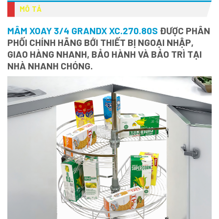
MÔ TẢ
MÂM XOAY 3/4 GRANDX XC.270.80S
ĐƯỢC PHÂN
PHỐI CHÍNH HÃNG BỚI THIẾT BỊ NGOẠI NHẬP,
GIAO HÀNG NHANH, BẢO HÀNH VÀ BẢO TRÌ TẠI
NHÀ NHANH CHÓNG.