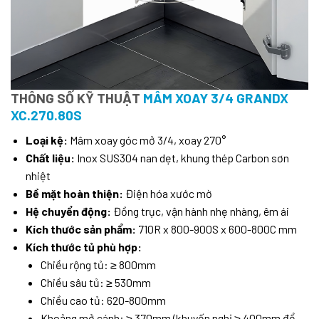
THÔNG SỐ KỸ THUẬT
MÂM XOAY 3/4 GRANDX
XC.270.80S
Loại kệ:
Mâm xoay góc mở 3/4, xoay 270°
Chất liệu:
Inox SUS304 nan dẹt, khung thép Carbon sơn
nhiệt
Bề mặt hoàn thiện:
Điện hóa xước mờ
Hệ chuyển động:
Đồng trục, vận hành nhẹ nhàng, êm ái
Kích thước sản phẩm:
710R x 800-900S x 600-800C mm
Kích thước tủ phù hợp:
Chiều rộng tủ: ≥ 800mm
Chiều sâu tủ: ≥ 530mm
Chiều cao tủ: 620-800mm
Khoảng mở cánh: ≥ 370mm (khuyến nghị ≥ 400mm để