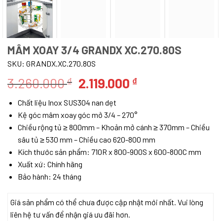
MÂM XOAY 3/4 GRANDX XC.270.80S
SKU:
GRANDX.XC.270.80S
Giá
Giá
3.260.000
2.119.000
₫
₫
gốc
hiện
Chất liệu Inox SUS304 nan dẹt
là:
tại
Kệ góc mâm xoay góc mở 3/4 – 270°
3.260.000 ₫.
là:
Chiều rộng tủ ≥ 800mm – Khoản mở cánh ≥ 370mm – Chiều
2.119.000 ₫.
sâu tủ ≥ 530 mm – Chiều cao 620-800 mm
Kích thước sản phẩm: 710R x 800-900S x 600-800C mm
Xuất xứ: Chính hãng
Bảo hành: 24 tháng
Giá sản phẩm có thể chưa được cập nhật mới nhất. Vui lòng
liên hệ tư vấn để nhận giá ưu đãi hơn.