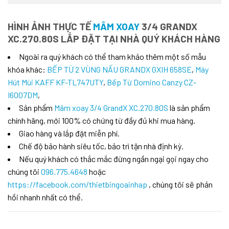
HÌNH ẢNH THỰC TẾ
MÂM XOAY
3/4 GRANDX
XC.270.80S LẮP ĐẶT TẠI NHÀ QUÝ KHÁCH HÀNG
Ngoài ra quý khách có thể tham khảo thêm một số mẫu
khóa khác:
BẾP TỪ 2 VÙNG NẤU GRANDX GXIH 658SE
,
Máy
Hút Mùi KAFF KF-TL747UTY
,
Bếp Từ Domino Canzy CZ-
I6007DM
,
Sản phẩm
Mâm xoay 3/4 GrandX XC.270.80S
là sản phẩm
chính hãng, mới 100% có chứng từ đầy đủ khi mua hàng.
Giao hàng và lắp đặt miễn phí.
Chế độ bảo hành siêu tốc, bảo trì tận nhà định kỳ.
Nếu quý khách có thắc mắc đừng ngần ngại gọi ngay cho
chúng tôi
096.775.4648
hoặc
https://facebook.com/thietbingoainhap
, chúng tôi sẽ phản
hồi nhanh nhất có thể.