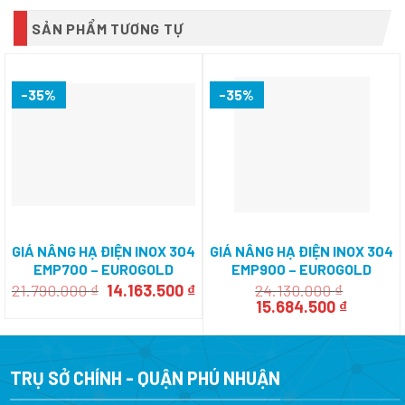
SẢN PHẨM TƯƠNG TỰ
-35%
-35%
GIÁ NÂNG HẠ ĐIỆN INOX 304
GIÁ NÂNG HẠ ĐIỆN INOX 304
EMP700 – EUROGOLD
EMP900 – EUROGOLD
Giá
Giá
21.790.000
₫
14.163.500
₫
24.130.000
₫
gốc
hiện
Giá
Giá
15.684.500
₫
là:
tại
gốc
hiện
21.790.000 ₫.
là:
là:
tại
14.163.500 ₫.
24.130.000 ₫.
là:
15.684.5
TRỤ SỞ CHÍNH - QUẬN PHÚ NHUẬN