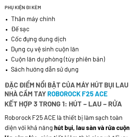
PHỤ KIỆN ĐI KÈM
Thân máy chính
Đế sạc
Cốc đựng dung dịch
Dụng cụ vệ sinh cuộn lăn
Cuộn lăn dự phòng (tùy phiên bản)
Sách hướng dẫn sử dụng
ĐẶC ĐIỂM NỔI BẬT CỦA MÁY HÚT BỤI LAU
NHÀ CẦM TAY
ROBOROCK F25 ACE
KẾT HỢP 3 TRONG 1: HÚT – LAU – RỬA
Roborock F25 ACE là thiết bị làm sạch toàn
diện với khả năng
hút bụi, lau sàn và rửa cuộn