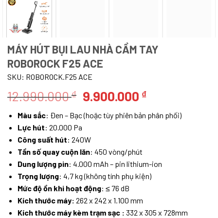
MÁY HÚT BỤI LAU NHÀ CẦM TAY
ROBOROCK F25 ACE
SKU:
ROBOROCK.F25 ACE
Giá
Giá
12.990.000
9.900.000
₫
₫
gốc
hiện
Màu sắc
: Đen – Bạc (hoặc tùy phiên bản phân phối)
là:
tại
Lực hút
: 20.000 Pa
12.990.000 ₫.
là:
Công suất hút
: 240W
9.900.000 ₫.
Tần số quay cuộn lăn
: 450 vòng/phút
Dung lượng pin
: 4.000 mAh – pin lithium-ion
Trọng lượng
: 4,7 kg (không tính phụ kiện)
Mức độ ồn khi hoạt động
: ≤ 76 dB
Kích thước máy:
262 x 242 x 1.100 mm
Kích thước máy kèm trạm sạc :
332 x 305 x 728mm