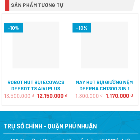
SẢN PHẨM TƯƠNG TỰ
-10%
-10%
ROBOT HÚT BỤI ECOVACS
MÁY HÚT BỤI GIƯỜNG NỆM
DEEBOT T8 AIVI PLUS
DEERMA CM1300 3 IN 1
Giá
Giá
Giá
Gi
13.500.000
₫
12.150.000
₫
1.300.000
₫
1.170.000
₫
gốc
hiện
gốc
hi
là:
tại
là:
tại
13.500.000 ₫.
là:
1.300.000 ₫.
là:
12.150.000 ₫.
1.1
TRỤ SỞ CHÍNH - QUẬN PHÚ NHUẬN