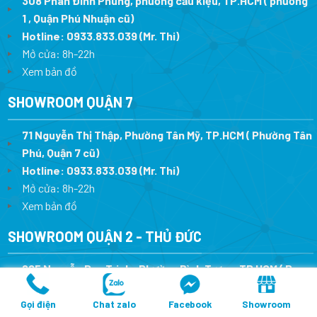
308 Phan Đình Phùng, phường cầu kiệu, TP.HCM ( phường
1 , Quận Phú Nhuận cũ)
Hotline:
0933.833.039
(Mr. Thi)
Mở cửa: 8h-22h
Xem bản đồ
SHOWROOM QUẬN 7
71 Nguyễn Thị Thập, Phường Tân Mỹ, TP.HCM ( Phường Tân
Phú, Quận 7 cũ)
Hotline:
0933.833.039
(Mr. Thi
)
Mở cửa: 8h-22h
Xem bản đồ
SHOWROOM QUẬN 2 - THỦ ĐỨC
625 Nguyễn Duy Trinh , Phường Bình Trưng, TP HCM ( P.
Bình Trưng Đông , Quận 2, TP.Thủ Đức cũ)
Hotline:
0933.833.039
(Mr. Thi)
Gọi điện
Chat zalo
Facebook
Showroom