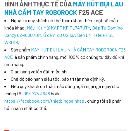
HÌNH ẢNH THỰC TẾ CỦA
MÁY HÚT BỤI LAU
NHÀ CẦM TAY ROBOROCK
F25 ACE
Ngoài ra quý khách có thể tham khảo thêm một số mẫu
khóa khác:
Máy Hút Mùi KAFF KF-TL747UTY
,
Bếp Từ Domino
Canzy CZ-I6007DM
,
Ổ cắm ZB US 16A Đen LN Hafele HSL
WS01B
,
Sản phẩm
MÁY HÚT BỤI LAU NHÀ CẦM TAY ROBOROCK F25
ACE
là sản phẩm chính hãng, mới 100% có chứng từ đầy đủ khi
mua hàng.
Giao hàng và lắp đặt miễn phí.
Chế độ bảo hành siêu tốc, bảo trì tận nhà định kỳ.
Nếu quý khách có thắc mắc đừng ngần ngại gọi ngay cho
chúng tôi
096.775.4648
hoặc
https://facebook.com/thietbingoainhap
, chúng tôi sẽ phản
hồi nhanh nhất có thể.