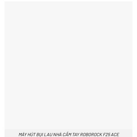
MÁY HÚT BỤI LAU NHÀ CẦM TAY ROBOROCK F25 ACE