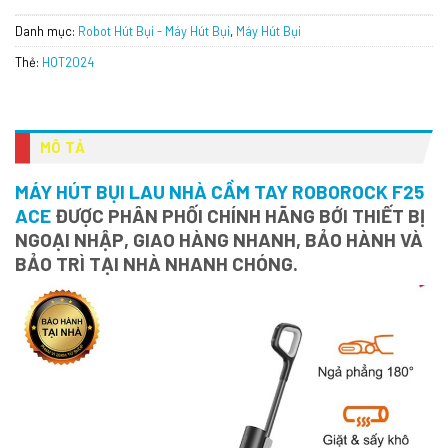
Danh mục:
Robot Hút Bụi - Máy Hút Bụi
,
Máy Hút Bụi
Thẻ:
HOT2024
MÔ TẢ
MÁY HÚT BỤI LAU NHÀ CẦM TAY ROBOROCK F25
ACE
ĐƯỢC PHÂN PHỐI CHÍNH HÃNG BỚI THIẾT BỊ
NGOẠI NHẬP, GIAO HÀNG NHANH, BẢO HÀNH VÀ
BẢO TRÌ TẠI NHÀ NHANH CHÓNG.