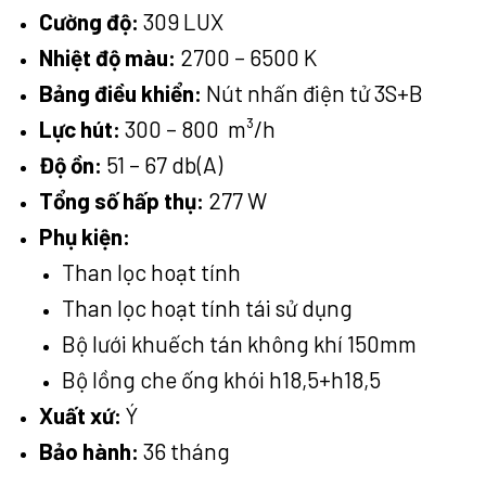
Cường độ:
309 LUX
Nhiệt độ màu:
2700 – 6500 K
Bảng điều khiển:
Nút nhấn điện tử 3S+B
Lực hút:
300 – 800 m³/h
Độ ồn:
51 – 67 db(A)
Tổng số hấp thụ:
277 W
Phụ kiện:
Than lọc hoạt tính
Than lọc hoạt tính tái sử dụng
Bộ lưới khuếch tán không khí 150mm
Bộ lồng che ống khói h18,5+h18,5
Xuất xứ:
Ý
Bảo hành:
36 tháng