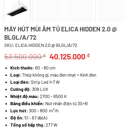
MÁY HÚT MÙI ÂM TỦ ELICA HIDDEN 2.0 @
BLGL/A/72
SKU:
ELICA.HIDDEN 2.0 @ BLGL/A/72
Giá
Giá
53.500.000
40.125.000
₫
₫
gốc
hiện
Kích thước:
60 – 80 cm
là:
tại
Loại:
Thép không gỉ, màu đen nhạt + Kính đen
53.500.000 ₫.
là:
Loại đèn:
Strip Led 1×7 W
40.125.000 
Cường độ:
309 LUX
Nhiệt độ màu:
2700 – 6500 K
Bảng điều khiển:
Nút nhấn điện tử 3S+B
Lực hút:
300 – 800 m³/h
Độ ồn:
51 – 67 db(A)
Tổng số hấp thụ:
277 W