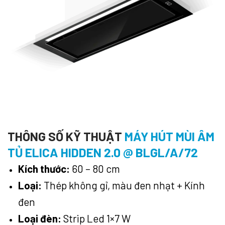
THÔNG SỐ KỸ THUẬT
MÁY HÚT MÙI ÂM
TỦ ELICA HIDDEN 2.0 @ BLGL/A/72
Kích thước:
60 – 80 cm
Loại:
Thép không gỉ, màu đen nhạt + Kính
đen
Loại đèn:
Strip Led 1×7 W