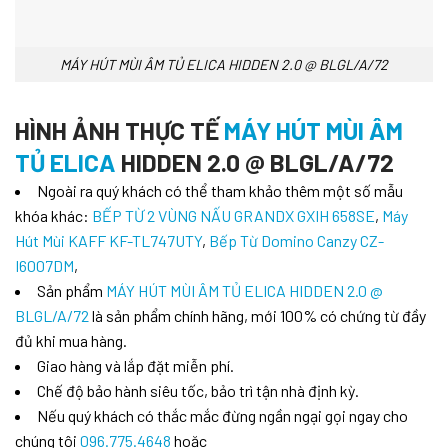
MÁY HÚT MÙI ÂM TỦ ELICA HIDDEN 2.0 @ BLGL/A/72
HÌNH ẢNH THỰC TẾ
MÁY HÚT MÙI ÂM
TỦ ELICA
HIDDEN 2.0 @ BLGL/A/72
Ngoài ra quý khách có thể tham khảo thêm một số mẫu
khóa khác:
BẾP TỪ 2 VÙNG NẤU GRANDX GXIH 658SE
,
Máy
Hút Mùi KAFF KF-TL747UTY
,
Bếp Từ Domino Canzy CZ-
I6007DM
,
Sản phẩm
MÁY HÚT MÙI ÂM TỦ ELICA HIDDEN 2.0 @
BLGL/A/72
là sản phẩm chính hãng, mới 100% có chứng từ đầy
đủ khi mua hàng.
Giao hàng và lắp đặt miễn phí.
Chế độ bảo hành siêu tốc, bảo trì tận nhà định kỳ.
Nếu quý khách có thắc mắc đừng ngần ngại gọi ngay cho
chúng tôi
096.775.4648
hoặc