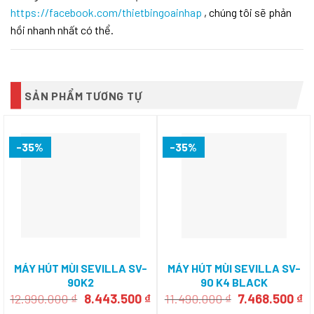
https://facebook.com/thietbingoainhap
, chúng tôi sẽ phản
hồi nhanh nhất có thể.
SẢN PHẨM TƯƠNG TỰ
-35%
-35%
MÁY HÚT MÙI SEVILLA SV-
MÁY HÚT MÙI SEVILLA SV-
90K2
90 K4 BLACK
Giá
Giá
Giá
Gi
12.990.000
₫
8.443.500
₫
11.490.000
₫
7.468.500
₫
gốc
hiện
gốc
h