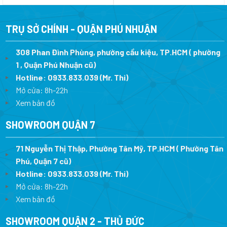
là:
tại
là:
tạ
12.990.000 ₫.
là:
11.490.000 ₫.
là
8.443.500 ₫.
7.
TRỤ SỞ CHÍNH - QUẬN PHÚ NHUẬN
308 Phan Đình Phùng, phường cầu kiệu, TP.HCM ( phường
1 , Quận Phú Nhuận cũ)
Hotline:
0933.833.039
(Mr. Thi)
Mở cửa: 8h-22h
Xem bản đồ
SHOWROOM QUẬN 7
71 Nguyễn Thị Thập, Phường Tân Mỹ, TP.HCM ( Phường Tân
Phú, Quận 7 cũ)
Hotline:
0933.833.039
(Mr. Thi
)
Mở cửa: 8h-22h
Xem bản đồ
SHOWROOM QUẬN 2 - THỦ ĐỨC