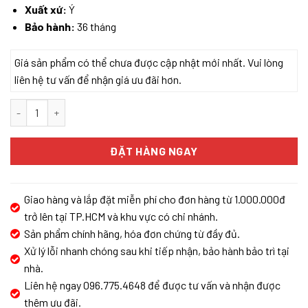
Xuất xứ:
Ý
Bảo hành:
36 tháng
Giá sản phẩm có thể chưa được cập nhật mới nhất. Vui lòng
liên hệ tư vấn để nhận giá ưu đãi hơn.
MÁY HÚT MÙI ÂM TỦ ELICA HIDDEN 2.0 @ BLGL/A/72 số lượng
ĐẶT HÀNG NGAY
Giao hàng và lắp đặt miễn phí cho đơn hàng từ 1.000.000đ
trở lên tại TP.HCM và khu vực có chi nhánh.
Sản phẩm chính hãng, hóa đơn chứng từ đầy đủ.
Xử lý lỗi nhanh chóng sau khi tiếp nhận, bảo hành bảo trì tại
nhà.
Liên hệ ngay 096.775.4648 để được tư vấn và nhận được
thêm ưu đãi.