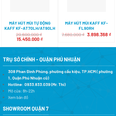
MÁY HÚT MÙI TỰ ĐỘNG
MÁY HÚT MÙI KAFF KF-
KAFF KF-AT70LH/AT90LH
FL90RH
Giá
Gi
20.600.000
₫
7.680.000
₫
3.898.368
₫
Giá
Giá
gốc
hi
15.450.000
₫
gốc
hiện
là:
tại
là:
tại
7.680.000 ₫.
là:
20.600.000 ₫.
là:
3.
15.450.000 ₫.
TRỤ SỞ CHÍNH - QUẬN PHÚ NHUẬN
308 Phan Đình Phùng, phường cầu kiệu, TP.HCM ( phường
1 , Quận Phú Nhuận cũ)
Hotline:
0933.833.039
(Mr. Thi)
Mở cửa: 8h-22h
Xem bản đồ
SHOWROOM QUẬN 7