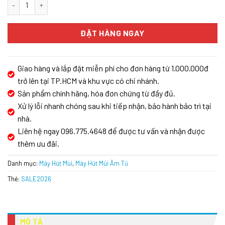
MÁY HÚT MÙI ÂM TỦ KAFF KF-TH1700S số lượng
ĐẶT HÀNG NGAY
Giao hàng và lắp đặt miễn phí cho đơn hàng từ 1.000.000đ
trở lên tại TP.HCM và khu vực có chi nhánh.
Sản phẩm chính hãng, hóa đơn chứng từ đầy đủ.
Xử lý lỗi nhanh chóng sau khi tiếp nhận, bảo hành bảo trì tại
nhà.
Liên hệ ngay 096.775.4648 để được tư vấn và nhận được
thêm ưu đãi.
Danh mục:
Máy Hút Mùi
,
Máy Hút Mùi Âm Tủ
Thẻ:
SALE2026
MÔ TẢ