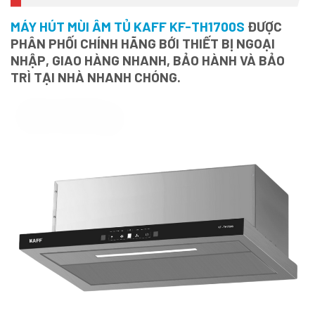
MÁY HÚT MÙI ÂM TỦ KAFF KF-TH1700S
ĐƯỢC
PHÂN PHỐI CHÍNH HÃNG BỚI THIẾT BỊ NGOẠI
NHẬP, GIAO HÀNG NHANH, BẢO HÀNH VÀ BẢO
TRÌ TẠI NHÀ NHANH CHÓNG.