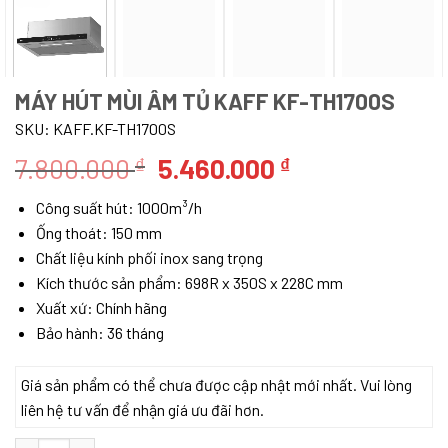
MÁY HÚT MÙI ÂM TỦ KAFF KF-TH1700S
SKU:
KAFF.KF-TH1700S
Giá
Giá
7.800.000
5.460.000
₫
₫
gốc
hiện
Công suất hút: 1000m³/h
là:
tại
Ống thoát: 150 mm
7.800.000 ₫.
là:
Chất liệu kính phối inox sang trọng
5.460.000 ₫.
Kích thước sản phẩm: 698R x 350S x 228C mm
Xuất xứ: Chính hãng
Bảo hành: 36 tháng
Giá sản phẩm có thể chưa được cập nhật mới nhất. Vui lòng
liên hệ tư vấn để nhận giá ưu đãi hơn.