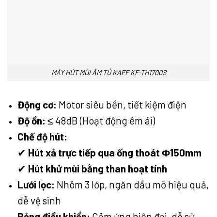
MÁY HÚT MÙI ÂM TỦ KAFF KF-TH1700S
Động cơ:
Motor siêu bền, tiết kiệm điện
Độ ồn:
≤ 48dB (Hoạt động êm ái)
Chế độ hút:
✔
Hút xả trực tiếp qua ống thoát Φ150mm
✔
Hút khử mùi bằng than hoạt tính
Lưới lọc:
Nhôm 3 lớp, ngăn dầu mỡ hiệu quả,
dễ vệ sinh
Bảng điều khiển:
Cảm ứng hiện đại, dễ sử