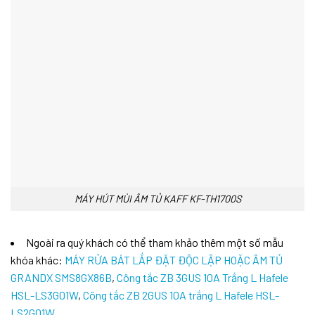
MÁY HÚT MÙI ÂM TỦ KAFF KF-TH1700S
Ngoài ra quý khách có thể tham khảo thêm một số mẫu
khóa khác:
MÁY RỬA BÁT LẮP ĐẶT ĐỘC LẬP HOẶC ÂM TỦ
GRANDX SMS8GX86B
,
Công tắc ZB 3GUS 10A Trắng L Hafele
HSL-LS3G01W
,
Công tắc ZB 2GUS 10A trắng L Hafele HSL-
LS2G01W
,