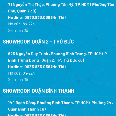
71 Nguyễn Thị Thập, Phường Tân Mỹ, TP.HCM ( Phường Tân
Phú, Quận 7 cũ)
Hotline:
0933.833.039
(Mr. Thi
)
Mở cửa: 8h-22h
Xem bản đồ
SHOWROOM QUẬN 2 - THỦ ĐỨC
625 Nguyễn Duy Trinh , Phường Bình Trưng, TP HCM ( P.
Bình Trưng Đông , Quận 2, TP.Thủ Đức cũ)
Hotline:
0933.833.039
(Mr. Thi)
Mở cửa: 8h-22h
Xem bản đồ
SHOWROOM QUẬN BÌNH THẠNH
144 Bạch Đằng, Phường Bình Thạnh, TP HCM ( Phường 24 ,
Quận Bình Thạnh cũ)
Hotline:
0933.833.039
(Mr. Thi)