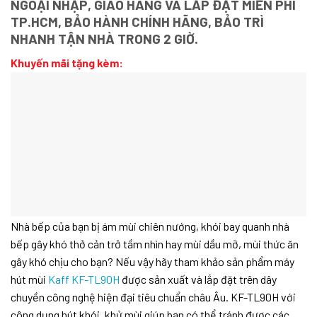
NGOẠI NHẬP, GIAO HÀNG VÀ LẮP ĐẶT MIỄN PHÍ
TP.HCM, BẢO HÀNH CHÍNH HÃNG, BẢO TRÌ
NHANH TẬN NHÀ TRONG 2 GIỜ.
Khuyến mãi tặng kèm:
Nhà bếp của bạn bị ám mùi chiên nướng, khói bay quanh nhà
bếp gây khó thở cản trở tầm nhìn hay mùi dầu mỡ, mùi thức ăn
gây khó chịu cho bạn? Nếu vậy hãy tham khảo sản phẩm máy
hút mùi
Kaff KF-TL90H
được sản xuất và lắp đặt trên dây
chuyền công nghệ hiện đại tiêu chuẩn châu Âu. KF-TL90H với
công dụng hút khói, khử mùi giúp bạn có thể tránh được các