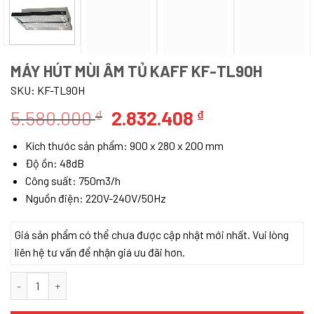
MÁY HÚT MÙI ÂM TỦ KAFF KF-TL90H
SKU:
KF-TL90H
Giá
Giá
5.580.000
2.832.408
₫
₫
gốc
hiện
Kích thước sản phẩm: 900 x 280 x 200 mm
là:
tại
Độ ồn: 48dB
5.580.000 ₫.
là:
Công suất: 750m3/h
2.832.408 ₫.
Nguồn điện: 220V-240V/50Hz
Giá sản phẩm có thể chưa được cập nhật mới nhất. Vui lòng
liên hệ tư vấn để nhận giá ưu đãi hơn.
Máy hút mùi âm tủ KAFF KF-TL90H số lượng