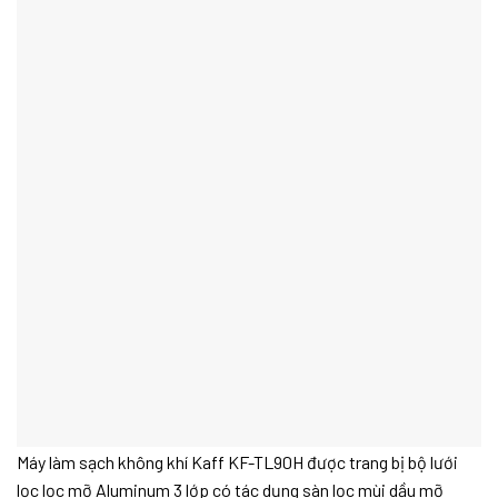
Máy làm sạch không khí Kaff KF-TL90H được trang bị bộ lưới
lọc lọc mỡ Aluminum 3 lớp có tác dụng sàn lọc mùi dầu mỡ