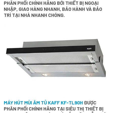
PHÂN PHỐI CHÍNH HÃNG BỚI THIẾT BỊ NGOẠI
NHẬP, GIAO HÀNG NHANH, BẢO HÀNH VÀ BẢO
TRÌ TẠI NHÀ NHANH CHÓNG.
MÁY HÚT MÙI ÂM TỦ KAFF KF-TL90H
ĐƯỢC
PHÂN PHỐI CHÍNH HÃNG TẠI SIÊU THỊ THIẾT BỊ