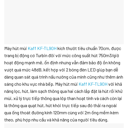
Máy hút mùi
Kaff KF-TL90H
kích thướt tiêu chuẩn 70cm, được
trang bị động cơ Turbin đôi với mức công suất hút 750m3/giờ
hoạt động mạnh mẽ, ổn định nhưng vẫn đảm bảo độ ồn không
vượt quá mức 48dB, kết hợp với 2 bóng đèn LED giúp bạn dễ
dàng quan sát quá trình nấu nướng của mình cũng như thêm ánh
sáng cho khu vực nhà bếp. Máy hút mùi
Kaff KF-TL90H
với khả
năng lọc, hút, làm sạch thông qua hai cách lắp đặt là hút rồi khử
mùi, xử lý trực tiếp thông qua lớp than hoạt tính và cách còn lại
là thông qua quạt hút, hút khói trực tiếp sau đó thải ra ngoài
qua ống thoát đường kính 120mm cùng với 2m ống mềm kèm
theo, phù hợp nhu cầu và khả năng của người tiêu dùng.